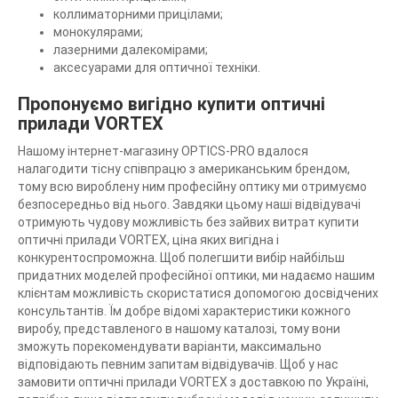
коллиматорними прицілами;
монокулярами;
лазерними далекомірами;
аксесуарами для оптичної техніки.
Пропонуємо вигідно купити оптичні
прилади VORTEX
Нашому інтернет-магазину OPTICS-PRO вдалося
налагодити тісну співпрацю з американським брендом,
тому всю вироблену ним професійну оптику ми отримуємо
безпосередньо від нього. Завдяки цьому наші відвідувачі
отримують чудову можливість без зайвих витрат купити
оптичні прилади VORTEX, ціна яких вигідна і
конкурентоспроможна. Щоб полегшити вибір найбільш
придатних моделей професійної оптики, ми надаємо нашим
клієнтам можливість скористатися допомогою досвідчених
консультантів. Їм добре відомі характеристики кожного
виробу, представленого в нашому каталозі, тому вони
зможуть порекомендувати варіанти, максимально
відповідають певним запитам відвідувачів. Щоб у нас
замовити оптичні прилади VORTEX з доставкою по Україні,