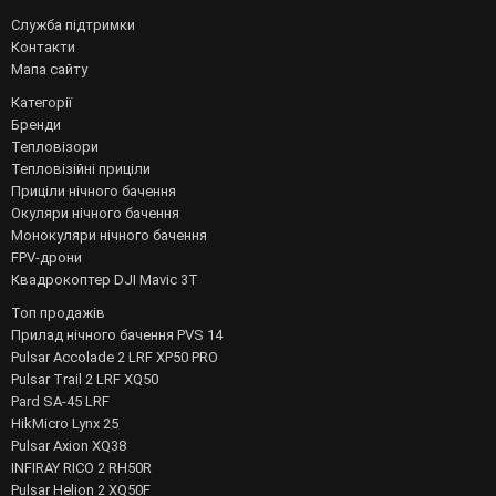
Служба підтримки
Контакти
Мапа сайту
Категорії
Бренди
Тепловізори
Тепловізійні приціли
Приціли нічного бачення
Окуляри нічного бачення
Монокуляри нічного бачення
FPV-дрони
Квадрокоптер DJI Mavic 3T
Топ продажів
Прилад нічного бачення PVS 14
Pulsar Accolade 2 LRF XP50 PRO
Pulsar Trail 2 LRF XQ50
Pard SA-45 LRF
HikMicro Lynx 25
Pulsar Axion XQ38
INFIRAY RICO 2 RH50R
Pulsar Helion 2 XQ50F