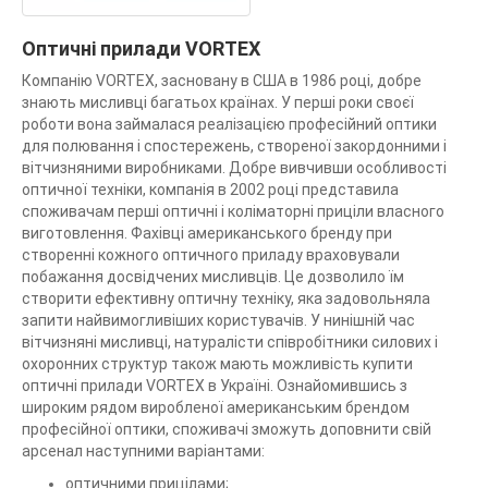
Оптичні прилади VORTEX
Компанію VORTEX, засновану в США в 1986 році, добре
знають мисливці багатьох країнах. У перші роки своєї
роботи вона займалася реалізацією професійний оптики
для полювання і спостережень, створеної закордонними і
вітчизняними виробниками. Добре вивчивши особливості
оптичної техніки, компанія в 2002 році представила
споживачам перші оптичні і коліматорні приціли власного
виготовлення. Фахівці американського бренду при
створенні кожного оптичного приладу враховували
побажання досвідчених мисливців. Це дозволило їм
створити ефективну оптичну техніку, яка задовольняла
запити найвимогливіших користувачів. У нинішній час
вітчизняні мисливці, натуралісти співробітники силових і
охоронних структур також мають можливість купити
оптичні прилади VORTEX в Україні. Ознайомившись з
широким рядом виробленої американським брендом
професійної оптики, споживачі зможуть доповнити свій
арсенал наступними варіантами:
оптичними прицілами;