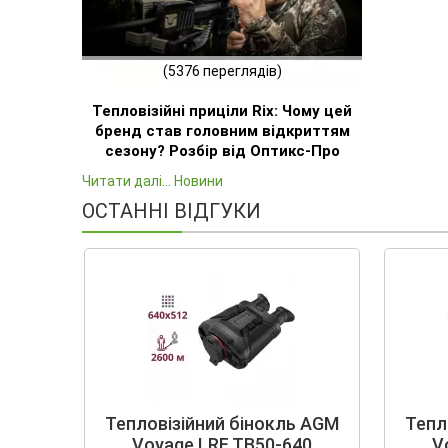
(5376 переглядів)
Тепловізійні приціли Rix: Чому цей
бренд став головним відкриттям
сезону? Розбір від Оптикс-Про
Читати далі... Новини
ОСТАННІ ВІДГУКИ
Тепловізійний бінокль AGM
Тепл
Voyage LRF TB50-640
V