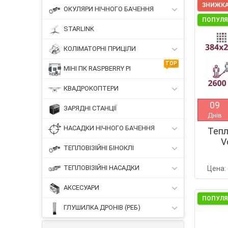
ЗНИЖКА
ОКУЛЯРИ НІЧНОГО БАЧЕННЯ
ПОПУЛ
STARLINK
КОЛІМАТОРНІ ПРИЦІЛИ
TOP
МІНІ ПК RASPBERRY PI
КВАДРОКОПТЕРИ
0
9
ЗАРЯДНІ СТАНЦІЇ
Днів
НАСАДКИ НІЧНОГО БАЧЕННЯ
Тепл
V
ТЕПЛОВІЗІЙНІ БІНОКЛІ
ТЕПЛОВІЗІЙНІ НАСАДКИ
Цена:
АКСЕСУАРИ
ПОПУЛ
ГЛУШИЛКА ДРОНІВ (РЕБ)