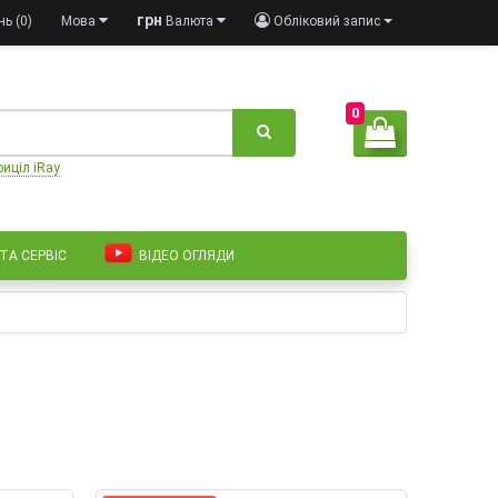
грн
ь (0)
Мова
Валюта
Обліковий запис
0
риціл iRay
 ТА СЕРВІС
ВІДЕО ОГЛЯДИ