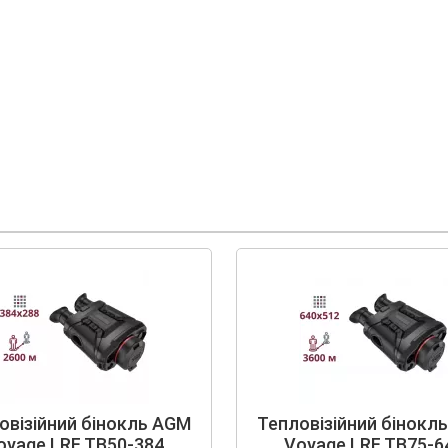
овізійний бінокль AGM
Тепловізійний бінокл
oyage LRF TB50-384
Voyage LRF TB75-6