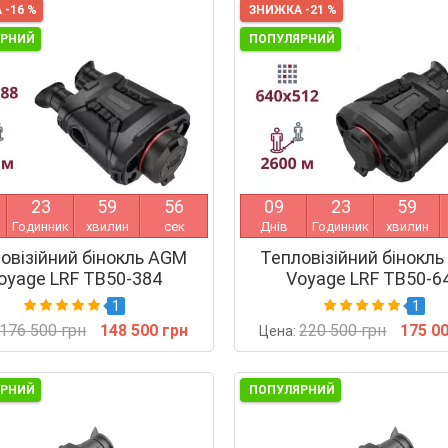
 -16 %
ЗНИЖКА -21 %
ЯРНИЙ
ПОПУЛЯРНИЙ
2
3
5
9
5
5
0
9
2
3
5
9
Годинник
хвилин
сек
Днів
Годинник
хвилин
овізійний бінокль AGM
Тепловізійний бінокл
oyage LRF TB50-384
Voyage LRF TB50-6
1
1
176 500 грн
148 500 грн
220 500 грн
175 0
Цена:
ЯРНИЙ
ПОПУЛЯРНИЙ