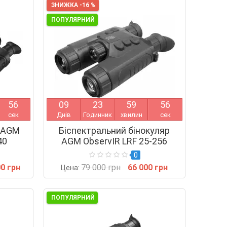
ЗНИЖКА -16 %
ПОПУЛЯРНИЙ
5
5
0
9
2
3
5
9
5
5
сек
Днів
Годинник
хвилин
сек
ь AGM
Біспектральний бінокуляр
40
AGM ObservIR LRF 25-256
0
00 грн
79 000 грн
66 000 грн
Цена:
ПОПУЛЯРНИЙ