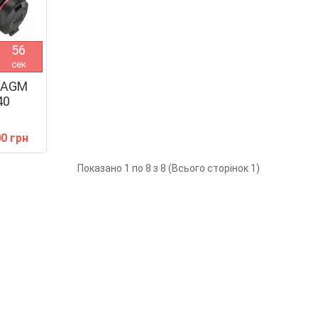
5
5
сек
ь AGM
40
00 грн
Показано 1 по 8 з 8 (Всього сторінок 1)