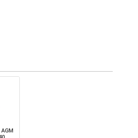
ь AGM
40