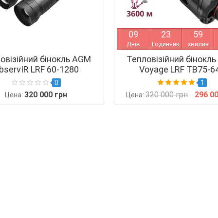
0
9
2
3
5
9
Днів
Годинник
хвилин
овізійний бінокль AGM
Тепловізійний бінокл
bservIR LRF 60-1280
Voyage LRF TB75-6
0
1
320 000 грн
320 000 грн
296 0
Цена:
Цена: