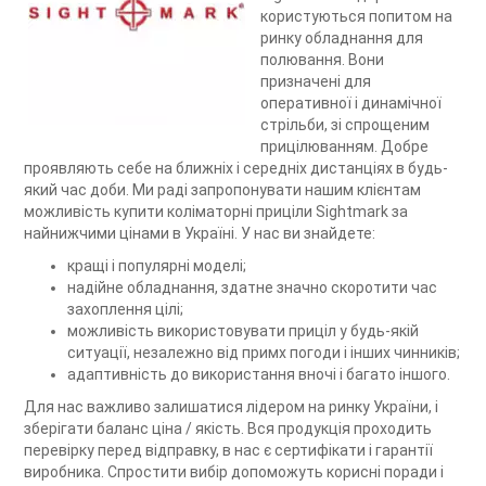
користуються попитом на
ринку обладнання для
полювання. Вони
призначені для
оперативної і динамічної
стрільби, зі спрощеним
прицілюванням. Добре
проявляють себе на ближніх і середніх дистанціях в будь-
який час доби. Ми раді запропонувати нашим клієнтам
можливість купити коліматорні приціли Sightmark за
найнижчими цінами в Україні. У нас ви знайдете:
кращі і популярні моделі;
надійне обладнання, здатне значно скоротити час
захоплення цілі;
можливість використовувати приціл у будь-якій
ситуації, незалежно від примх погоди і інших чинників;
адаптивність до використання вночі і багато іншого.
Для нас важливо залишатися лідером на ринку України, і
зберігати баланс ціна / якість. Вся продукція проходить
перевірку перед відправку, в нас є сертифікати і гарантії
виробника. Спростити вибір допоможуть корисні поради і