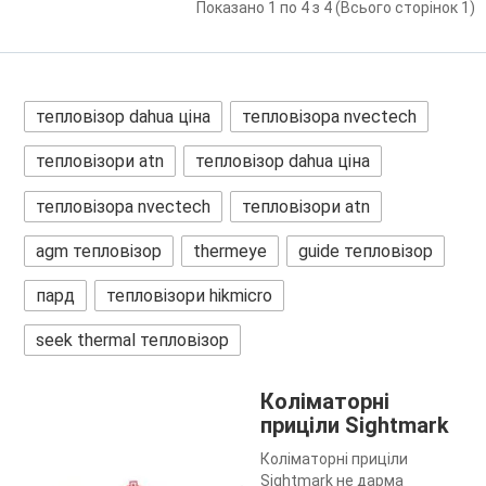
Показано 1 по 4 з 4 (Всього сторінок 1)
тепловізор dahua ціна
тепловізора nvectech
тепловізори atn
тепловізор dahua ціна
тепловізора nvectech
тепловізори atn
agm тепловізор
thermeye
guide тепловізор
пард
тепловізори hikmicro
seek thermal тепловізор
Коліматорні
приціли Sightmark
Коліматорні приціли
Sightmark не дарма