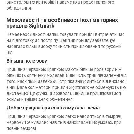
опис головних критеріїв і параметрів представленого
обладнання.
Можливості та особливості коліматорних
прицілів Sightmark
Немає необхідності налаштовувати приціл і витрачати час
на підготовку до пострілу. Цей тип прицілу забезпечує
набагато більш високу точність прицілювання по рухомій
цілі.
Більша поле зору
Приціли з червоною крапкою мають більше поле зору, ніж
більшість оптичних моделей. Більшість прицілів залежні від
того, наскільки далеко очі стрілка знаходиться від вихідної
зіниці, але коліматорні приціли Sightmark не обмежують цю
дистанцію. Ця функція дозволяє швидше прицілюватися,
оскільки знімає деякі обмеження.
Добре працює при слабкому освітленні
Приціли з червоною крапкою легко наводяться в темряві.
Червону точку видно навіть в найскладніших умовах, при
повній темряві.