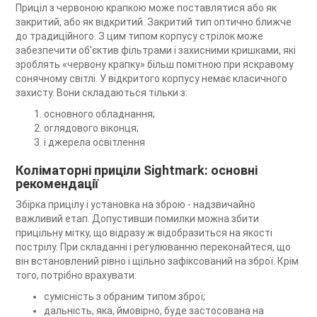
Приціл з червоною крапкою може поставлятися або як
закритий, або як відкритий. Закритий тип оптично ближче
до традиційного. З цим типом корпусу стрілок може
забезпечити об'єктив фільтрами і захисними кришками, які
зроблять «червону крапку» більш помітною при яскравому
сонячному світлі. У відкритого корпусу немає класичного
захисту. Вони складаються тільки з:
основного обладнання;
оглядового віконця;
і джерела освітлення
Коліматорні приціли Sightmark: основні
рекомендації
Збірка прицілу і установка на зброю - надзвичайно
важливий етап. Допустивши помилки можна збити
прицільну мітку, що відразу ж відобразиться на якості
пострілу. При складанні і регулюванню переконайтеся, що
він встановлений рівно і щільно зафіксований на зброї. Крім
того, потрібно врахувати:
сумісність з обраним типом зброї;
дальність, яка, ймовірно, буде застосована на