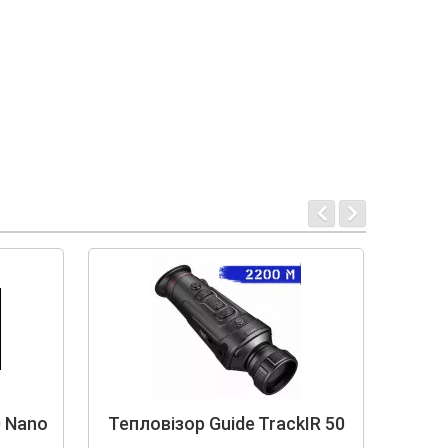
0 Nano
Тепловізор Guide TrackIR 50
Те