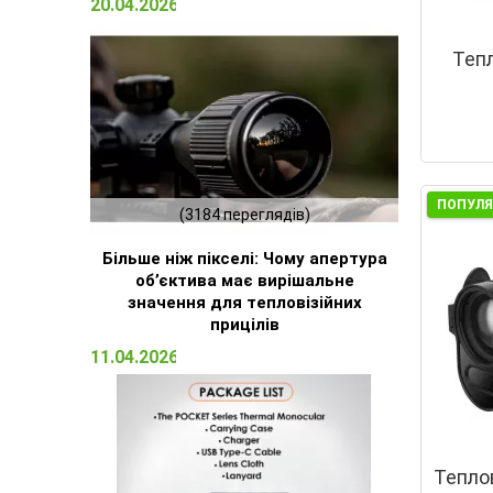
20.04.2026 15:23
Теп
ПОПУЛ
(3184 переглядів)
Більше ніж пікселі: Чому апертура
об’єктива має вирішальне
значення для тепловізійних
прицілів
11.04.2026 16:51
Тепло