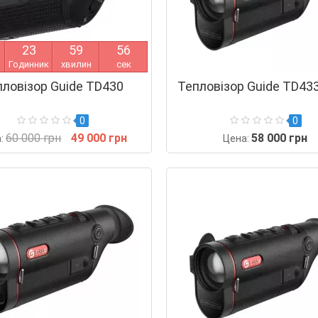
2
3
5
9
5
5
Годинник
хвилин
сек
пловізор Guide TD430
Тепловізор Guide TD43
0
0
60 000 грн
49 000 грн
58 000 грн
а:
Цена: