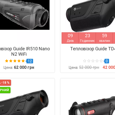
0
9
2
3
5
9
Днів
Годинник
хвилин
візор Guide IR510 Nano
Тепловізор Guide TD
N2 WiFi
12
0
62 000 грн
52 000 грн
42 000
Цена:
Цена:
 -18 %
ЯРНИЙ