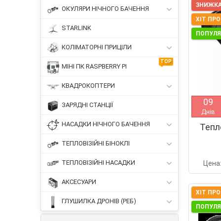
ЗНИЖКА
ОКУЛЯРИ НІЧНОГО БАЧЕННЯ
ХІТ ПР
STARLINK
ПОПУЛ
КОЛІМАТОРНІ ПРИЦІЛИ
TOP
МІНІ ПК RASPBERRY PI
КВАДРОКОПТЕРИ
0
9
ЗАРЯДНІ СТАНЦІЇ
Днів
НАСАДКИ НІЧНОГО БАЧЕННЯ
Тепл
ТЕПЛОВІЗІЙНІ БІНОКЛІ
ТЕПЛОВІЗІЙНІ НАСАДКИ
Цена
АКСЕСУАРИ
ХІТ ПР
ГЛУШИЛКА ДРОНІВ (РЕБ)
ПОПУЛ