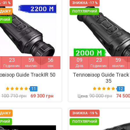
 -31 %
ЗНИЖКА -17 %
ОДАЖУ
ПОПУЛЯРНИЙ
ЯРНИЙ
2
3
5
9
5
5
0
9
2
3
5
9
Годинник
хвилин
сек
Днів
Годинник
хвилин
овізор Guide TrackIR 50
Тепловізор Guide Track 
35
11
12
100 710 грн
69 300 грн
90 000 грн
74 500
:
Цена:
ОДАЖУ
ЗНИЖКА -19 %
ЯРНИЙ
ПОПУЛЯРНИЙ