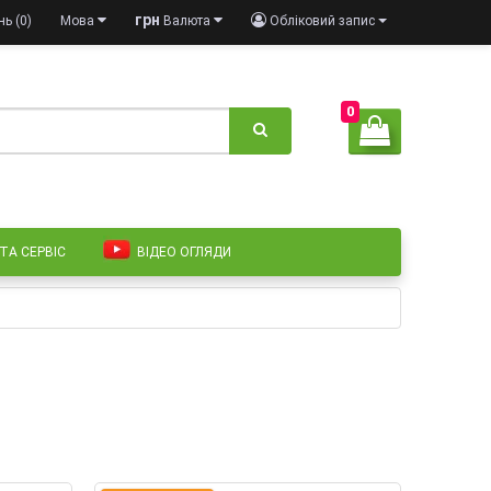
грн
ь (0)
Мова
Валюта
Обліковий запис
0
 ТА СЕРВІС
ВІДЕО ОГЛЯДИ