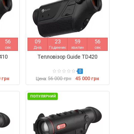
5
5
0
9
2
3
5
9
5
5
сек
Днів
Годинник
хвилин
сек
410
Тепловізор Guide TD420
0
 грн
56 000 грн
45 000 грн
Цена:
ПОПУЛЯРНИЙ