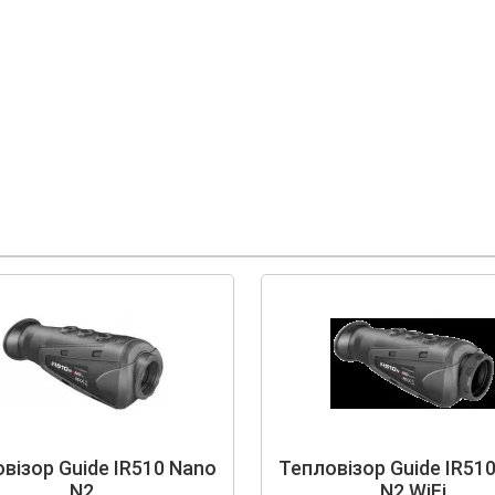
візор Guide IR510 Nano
Тепловізор Guide IR51
N2
N2 WiFi