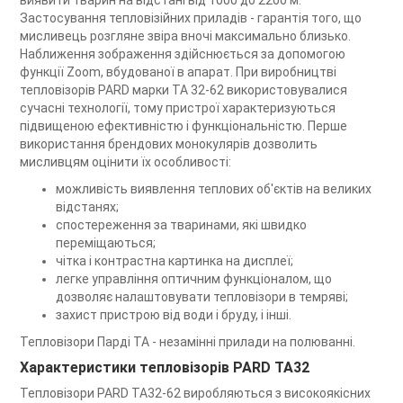
Застосування тепловізійних приладів - гарантія того, що
мисливець розгляне звіра вночі максимально близько.
Наближення зображення здійснюється за допомогою
функції Zoom, вбудованої в апарат. При виробництві
тепловізорів PARD марки TA 32-62 використовувалися
сучасні технології, тому пристрої характеризуються
підвищеною ефективністю і функціональністю. Перше
використання брендових монокулярів дозволить
мисливцям оцінити їх особливості:
можливість виявлення теплових об'єктів на великих
відстанях;
спостереження за тваринами, які швидко
переміщаються;
чітка і контрастна картинка на дисплеї;
легке управління оптичним функціоналом, що
дозволяє налаштовувати тепловізори в темряві;
захист пристрою від води і бруду, і інші.
Тепловізори Парді ТА - незамінні прилади на полюванні.
Характеристики тепловізорів PARD TA32
Тепловізори PARD TA32-62 виробляються з високоякісних