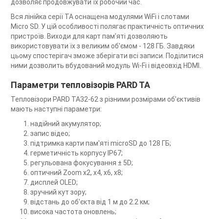
дозволяє продовжувати їх робочий час.
Вся лінійка серії TA оснащена модулями WiFi і слотами
Micro SD. У цій особливості полягає практичність оптичних
пристроїв. Виходи для карт пам'яті дозволяють
використовувати їх з великим об'ємом - 128 ГБ. Завдяки
цьому спостерігач зможе зберігати всі записи. Поділитися
ними дозволить вбудований модуль Wi-Fi і відеовхід HDMI.
Параметри тепловізорів PARD TA
Тепловізори PARD TA32-62 з різними розмірами об'єктивів
мають наступні параметри:
надійний акумулятор;
запис відео;
підтримка карти пам'яті microSD до 128 ГБ;
герметичність корпусу IP67;
регульована фокусування ± 5D;
оптичний Zoom х2, х4, х6, х8;
дисплей OLED;
зручний кут зору;
відстань до об'єкта від 1 м до 2.2 км;
висока частота оновлень;