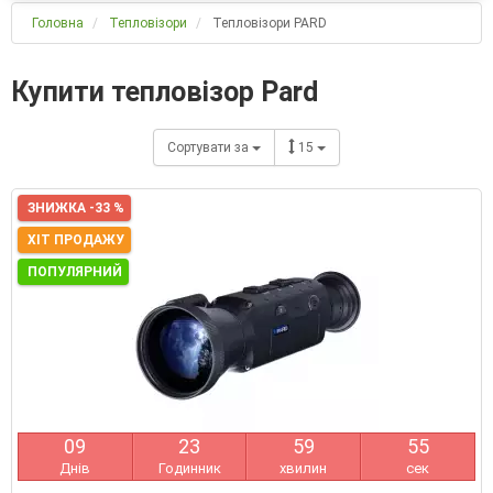
Головна
Тепловізори
Тепловізори PARD
Купити тепловізор Pard
Сортувати за
15
ЗНИЖКА -33 %
ХІТ ПРОДАЖУ
ПОПУЛЯРНИЙ
0
9
2
3
5
9
5
4
Днів
Годинник
хвилин
сек