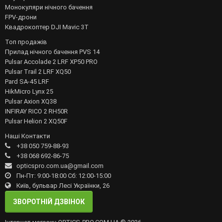
Монокуляри нічного бачення
FPV-дрони
Квадрокоптер DJI Mavic 3T
Топ продажів
Прилад нічного бачення PVS 14
Pulsar Accolade 2 LRF XP50 PRO
Pulsar Trail 2 LRF XQ50
Pard SA-45 LRF
HikMicro Lynx 25
Pulsar Axion XQ38
INFIRAY RICO 2 RH50R
Pulsar Helion 2 XQ50F
Наші Контакти
+38 050 759-88-93
+38 068 692-86-75
opticspro.com.ua@gmail.com
Пн-Пт: 9:00-18:00 Сб: 12:00-15:00
Київ, бульвар Лесі Українки, 26
ЗВОРОТНІЙ ДЗВІНОК