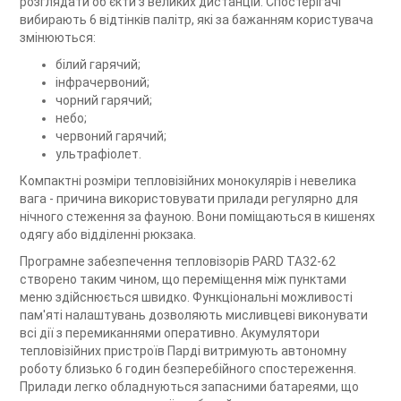
розглядати об'єкти з великих дистанцій. Спостерігачі
вибирають 6 відтінків палітр, які за бажанням користувача
змінюються:
білий гарячий;
інфрачервоний;
чорний гарячий;
небо;
червоний гарячий;
ультрафіолет.
Компактні розміри тепловізійних монокулярів і невелика
вага - причина використовувати прилади регулярно для
нічного стеження за фауною. Вони поміщаються в кишенях
одягу або відділенні рюкзака.
Програмне забезпечення тепловізорів PARD TA32-62
створено таким чином, що переміщення між пунктами
меню здійснюється швидко. Функціональні можливості
пам'яті налаштувань дозволяють мисливцеві виконувати
всі дії з перемиканнями оперативно. Акумулятори
тепловізійних пристроїв Парді витримують автономну
роботу близько 6 годин безперебійного спостереження.
Прилади легко обладнуються запасними батареями, що