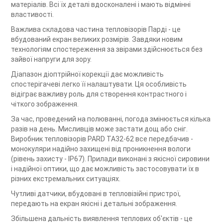
матеріалів. Всі їх деталі вдосконалені і мають відмінні
властивості.
Важлива складова частина тепловізорів Парді - це
вбудований екран великих розмірів. Завдяки новим
технологіям спостереження за звірами здійснюється без
зайвої напруги для зору.
Діапазон діоптрійної корекції дає можливість
спостерігачеві легко її налаштувати. Ця особливість
відіграє важливу роль для створення контрастного і
чіткого зображення.
За час, проведений на полюванні, погода змінюється кілька
разів на день. Мисливців може застати дощ або сніг.
Виробник тепловізорів PARD TA32-62 все передбачив -
монокуляри надійно захищені від проникнення вологи
(рівень захисту - IP67). Прилади виконані з якісної сировини
і надійної оптики, що дає можливість застосовувати їх в
різних екстремальних ситуаціях.
Чутливі датчики, вбудовані в тепловізійні пристрої,
передають на екран якісні і детальні зображення.
Збільшена дальність виявлення теплових об'єктів - це