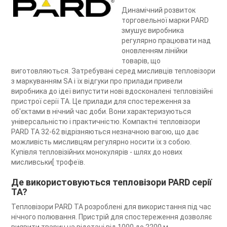
Динамічний розвиток
торговельної марки PARD
змушує виробника
регулярно працювати над
оновленням лінійки
товарів, що
виготовляються. Затребувані серед мисливців тепловізори
з маркуванням SA і їх відгуки про прилади привели
виробника до ідеї випустити нові вдосконалені тепловізійні
пристрої серії TA. Це прилади для спостереження за
об'єктами в нічний час доби. Вони характеризуються
універсальністю і практичністю. Компактні тепловізори
PARD TA 32-62 відрізняються незначною вагою, що дає
можливість мисливцям регулярно носити їх з собою.
Купівля тепловізійних монокулярів - шлях до нових
мисливськи[ трофеїв.
Де використовуються тепловізори PARD серії
TA?
Тепловізори PARD TA розроблені для використання під час
нічного полювання. Пристрій для спостереження дозволяє
виявити тварин на відстані від 1000 до 2200 м.