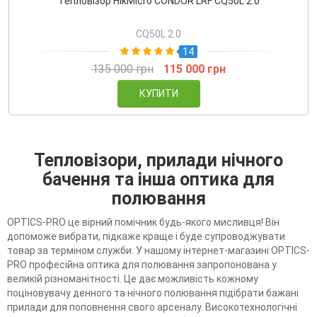
Тепловізор HikMicro CONDOR LRF CQ50L 2.0
CQ50L 2.0
14
135 000 грн
115 000 грн
КУПИТИ
Тепловізори, прилади нічного
бачення та інша оптика для
полювання
OPTICS-PRO це вірний помічник будь-якого мисливця! Він
допоможе вибрати, підкаже краще і буде супроводжувати
товар за терміном служби. У нашому інтернет-магазині OPTICS-
PRO професійна оптика для полювання запропонована у
великій різноманітності. Це дає можливість кожному
поціновувачу денного та нічного полювання підібрати бажані
прилади для поповнення свого арсеналу. Високотехнологічні