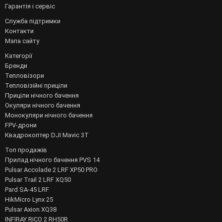
Гарантія і сервіс
Служба підтримки
Контакти
Мапа сайту
Категорії
Бренди
Тепловізори
Тепловізійні приціли
Приціли нічного бачення
Окуляри нічного бачення
Монокуляри нічного бачення
FPV-дрони
Квадрокоптер DJI Mavic 3T
Топ продажів
Прилад нічного бачення PVS 14
Pulsar Accolade 2 LRF XP50 PRO
Pulsar Trail 2 LRF XQ50
Pard SA-45 LRF
HikMicro Lynx 25
Pulsar Axion XQ38
INFIRAY RICO 2 RH50R