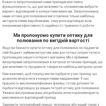
Кожен із запропонованих нами приладів має певну
функціональність, що дає можливість споживачам вибрати
варіант, відповідний їх конкретним вимогам. Запропонована
нами оптика для полювання виготовлена тільки найбільш
авторитетними виробниками, тому вона відповідає всім
показникам ефективності, надійності і тривалості роботи.
Ми пропонуємо купити оптику для
полювання по вигідній вартості
Якщо ви бажаєте купити оптику для полювання, не піддаючи
свій бюджет зайвим витратам, вам достатньо скористатися
пропозицією нашого інтернет-магазину. Ми є прямими
імпортерами запропонованих в каталозі оптичних приладів, що
дає можливість продавати товари за найбільш вигідною ціною.
Нам важливо, щоб покупці могли підібрати у нас прилад, що
дозволяє впоратися з конкретними завданнями. У нас
працюють висококваліфіковані фахівці, готові допомогти
підібрати відповідну до ваших потреб оптику для полювання.
Уважно вислухавши ваші уподобання, вони порекомендують
максимально відповідний прилад.
Замовити тепловізійний приціл, тепловізор або інший товар у