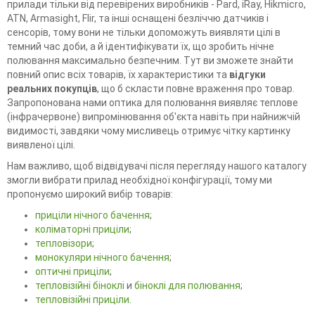
прилади тільки від перевірених виробників - Pard, iRay, Hikmicro,
ATN, Armasight, Flir, та інші оснащені безліччю датчиків і
сенсорів, тому вони не тільки допоможуть виявляти цілі в
темний час доби, а й ідентифікувати їх, що зробить нічне
полювання максимально безпечним. Тут ви зможете знайти
повний опис всіх товарів, їх характеристики та
відгуки
реальних покупців
, що б скласти повне враження про товар.
Запропонована нами оптика для полювання виявляє теплове
(інфрачервоне) випромінювання об'єкта навіть при найнижчій
видимості, завдяки чому мисливець отримує чітку картинку
виявленої цілі.
Нам важливо, щоб відвідувачі після перегляду нашого каталогу
змогли вибрати прилад необхідної конфігурації, тому ми
пропонуємо широкий вибір товарів:
приціли нічного бачення
;
коліматорні приціли
;
тепловізори
;
монокуляри нічного бачення
;
оптичні приціли
;
тепловізійні біноклі
и
біноклі для полювання
;
тепловізійні приціли
.