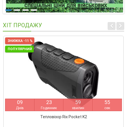
ХІТ ПРОДАЖУ
ЗНИЖКА -11 %
ПОПУЛЯРНИЙ
0
9
2
3
5
9
5
5
Днів
Годинник
хвилин
сек
Тепловізор Rix Pocket K2