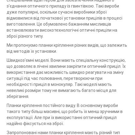
спеціальним адаптером для забезпечення надійного
з'єднання оптичного приладу із гвинтівкою. Такі вироби
дуже популярні, оскільки сучасні виробники зброї
відмовилися від початкової установки прицілів в процесі
виготовлення. Це обумовлено бажанням мисливців
встановлювати високотехнологічні оптичні приціли на
зброї різного типу.
Ми пропонуємо планки кріплення різних видів, що залежить
від методів їх установки.
Швидкоз'ємні моделі. Вони мають спеціальну конструкцію,
що дозволяє в лічені хвилини закріпити оптичний приціл. Їх
використання дає можливість швидко реагувати на зміну
ситуації під час полювання, перетворюючи при
необхідності приціл в монокуляр. Такі моделі мають
невеликі розміри тому не вимагають багато місця для
зберігання.
Планки кріплення постійного виду. В основному вироби
такого типу більш масивні, що робить їх менш зручними в
експлуатації. Але при їх використанні оптичний приціл
надійно фіксується на зброї.
Запропоновані нами планки кріплення мають різний тип