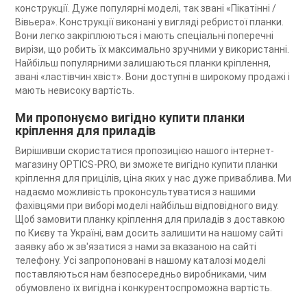
конструкції. Дуже популярні моделі, так звані «Пікатінні /
Вівьера». Конструкції виконані у вигляді ребристої планки.
Вони легко закріплюються і мають спеціальні поперечні
вирізи, що робить їх максимально зручними у використанні.
Найбільш популярними залишаються планки кріплення,
звані «ластівчин хвіст». Вони доступні в широкому продажі і
мають невисоку вартість.
Ми пропонуємо вигідно купити планки
кріплення для приладів
Вирішивши скористатися пропозицією нашого інтернет-
магазину OPTICS-PRO, ви зможете вигідно купити планки
кріплення для прицілів, ціна яких у нас дуже приваблива. Ми
надаємо можливість проконсультуватися з нашими
фахівцями при виборі моделі найбільш відповідного виду.
Щоб замовити планку кріплення для приладів з доставкою
по Києву та Україні, вам досить залишити на нашому сайті
заявку або ж зв'язатися з нами за вказаною на сайті
телефону. Усі запропоновані в нашому каталозі моделі
поставляються нам безпосередньо виробниками, чим
обумовлено їх вигідна і конкурентоспроможна вартість.