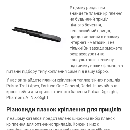
У цьому розділі ви
знайдете планки кріплення
на будь-який приціл
нічного бачення,
тепловізійний приціл,
представлений в нашому
інтернет - магазині, і не
тільки! Ви завжди зможете
розраховувати на
консультацію технічну
підтримку наших фахівців в
питанні підбору типу кріплення саме під вашу зброю.
У нас ви знайдете планки кріплення тепловізійних прицілів
Pulsar Trail і Apex, Fortuna One General, Dedal. І звичайно ж
кронштейни для прицілів нічного бачення Pulsar Digisight,
Phantom, ATN X-Sight.
Різновиди планок кріплення для прицілів
У нашому каталозі представлено широкий вибір планок
кріплення для оптичних приладів. Кожен з них є