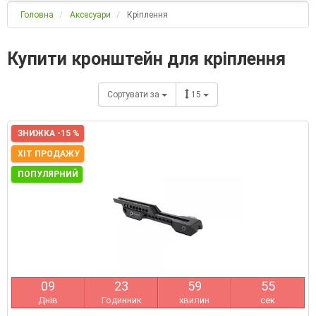
Головна
Аксесуари
Кріплення
Купити кронштейн для кріплення
Сортувати за
15
ЗНИЖКА -15 %
ХІТ ПРОДАЖУ
ПОПУЛЯРНИЙ
0
9
2
3
5
9
5
4
Днів
Годинник
хвилин
сек