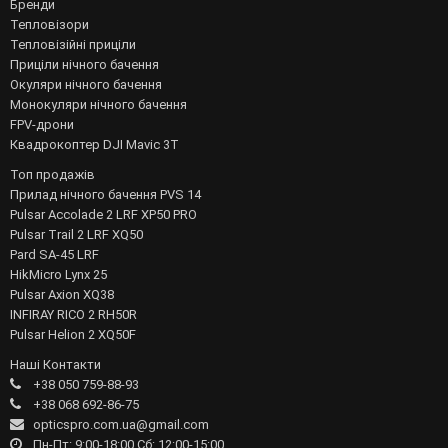
Бренди
Тепловізори
Тепловізійні приціли
Приціли нічного бачення
Окуляри нічного бачення
Монокуляри нічного бачення
FPV-дрони
Квадрокоптер DJI Mavic 3T
Топ продажів
Прилад нічного бачення PVS 14
Pulsar Accolade 2 LRF XP50 PRO
Pulsar Trail 2 LRF XQ50
Pard SA-45 LRF
HikMicro Lynx 25
Pulsar Axion XQ38
INFIRAY RICO 2 RH50R
Pulsar Helion 2 XQ50F
Наші Контакти
+38 050 759-88-93
+38 068 692-86-75
opticspro.com.ua@gmail.com
Пн-Пт: 9:00-18:00 Сб: 12:00-15:00