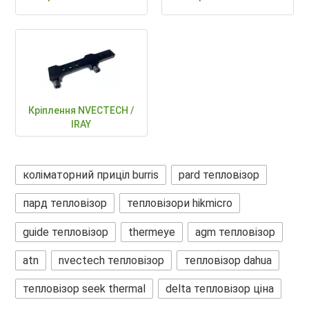
Кріплення NVECTECH /
IRAY
коліматорний приціл burris
pard тепловізор
пард тепловізор
тепловізори hikmicro
guide тепловізор
thermeye
agm тепловізор
atn
nvectech тепловізор
тепловізор dahua
тепловізор seek thermal
delta тепловізор ціна