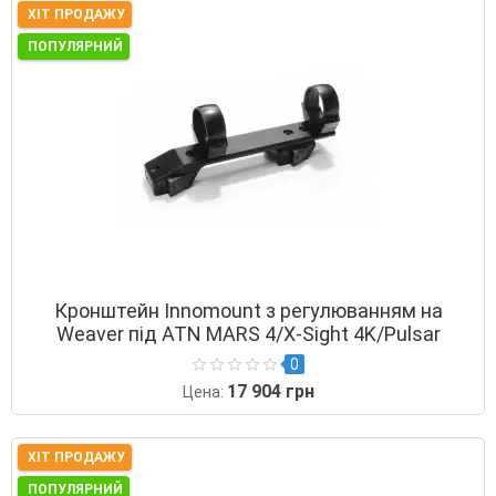
ХІТ ПРОДАЖУ
ПОПУЛЯРНИЙ
Кронштейн Innomount з регулюванням на
Weaver під ATN MARS 4/X-Sight 4K/Pulsar
Thermion/Digex
0
17 904 грн
Цена:
ХІТ ПРОДАЖУ
ПОПУЛЯРНИЙ