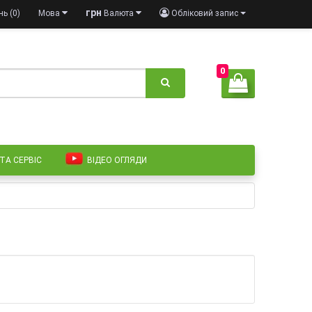
грн
ь (0)
Мова
Валюта
Обліковий запис
0
 ТА СЕРВІС
ВІДЕО ОГЛЯДИ