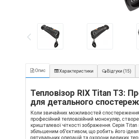
Опис
Характеристики
Відгуки
(15)
Тепловізор RIX Titan T3: П
для детального спостереж
Коли звичайних можливостей спостереження 
професійний тепловізійний монокуляр, створе
кришталевої чіткості зображення. Серія Tita
збільшеним об'єктивом, що робить його ідеа
рятувальних операцій та охорони великих тери