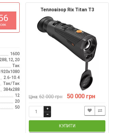
Тепловізор Rix Titan T3
5
5
сек
1600
88, 12, 20
Так
1920х1080
2.6-10.4
Так/Так
384х288
50 000 грн
12
62 000 грн
Ціна:
20
50
КУПИТИ