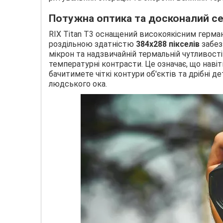
Потужна оптика та досконалий с
RIX Titan T3 оснащений високоякісним герман
роздільною здатністю
384x288 пікселів
забез
мікрон та надзвичайній термальній чутливост
температурні контрасти. Це означає, що навіть
бачитимете чіткі контури об'єктів та дрібні д
людського ока.