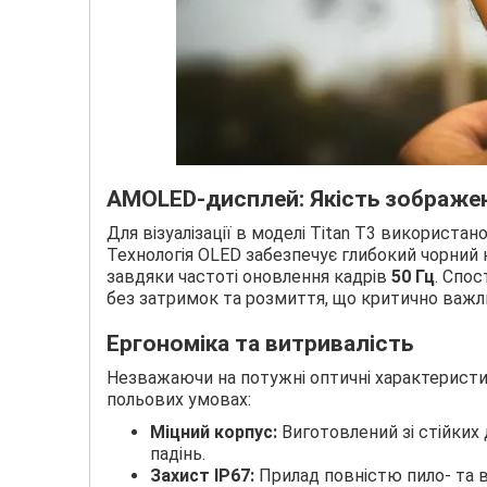
AMOLED-дисплей: Якість зображе
Для візуалізації в моделі Titan T3 використа
Технологія OLED забезпечує глибокий чорний 
завдяки частоті оновлення кадрів
50 Гц
. Спо
без затримок та розмиття, що критично важлив
Ергономіка та витривалість
Незважаючи на потужні оптичні характеристи
польових умовах:
Міцний корпус:
Виготовлений зі стійких 
падінь.
Захист IP67:
Прилад повністю пило- та 