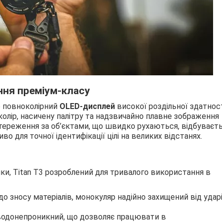
ння преміум-класу
но повноколірний
OLED-дисплей
високої роздільної здатност
колір, насичену палітру та надзвичайно плавне зображення
стереження за об’єктами, що швидко рухаються, відбуваєт
о для точної ідентифікації цілі на великих відстанях.
ки, Titan T3 розроблений для тривалого використання в
до зносу матеріалів, монокуляр надійно захищений від удар
водонепроникний, що дозволяє працювати в