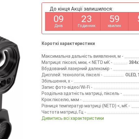
До кінця Акції залишилося:
0
9
2
3
5
9
Днів
Годинник
хвилин
Короткі характеристики
Максимальна дальність виявлення, м -
Матриця: пікселі, мкм, < NETD мК -
384х2
Вбудований лазерний далекомір -
Дисплей: технологія, пікселі -
OLED, 
Збільшення, х -
Запис фото-відео/Wi-Fi -
Роздільна здатність матриці, піксель -
Крок пікселю, мкм -
Різниця температур матриці (NETD) <, мК -
Частота матриці, Гц -
Дивитись всі характеристики