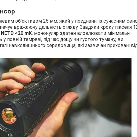
енсор
ієвим об'єктивом 25 мм, який у поєднанні із сучасним се
печує вражаючу дальність огляду. Завдяки кроку пікселя 1
і
NETD <20 mK
, монокуляр здатен вловлювати мінімальні
 у повній темряві, під час дощу чи густого туману, ви
еталі навколишнього середовища, які зазвичай приховані ві