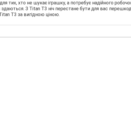
ля тих, хто не шукає іграшку, а потребує надійного робочо
 здаються. З Titan T3 ніч перестане бути для вас перешко
itan T3 за вигідною ціною.