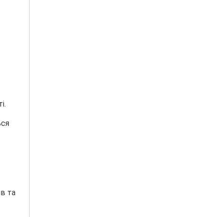
і.
ься
ів та