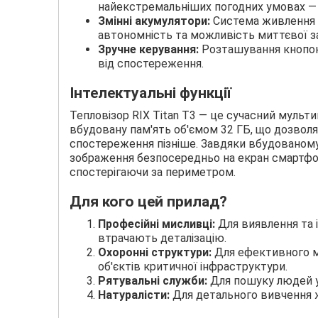
найекстремальніших погодних умовах — в
Змінні акумулятори:
Система живлення н
автономність та можливість миттєвої зам
Зручне керування:
Розташування кнопок
від спостереження.
Інтелектуальні функції
Тепловізор RIX Titan T3 — це сучасний мульти
вбудовану пам'ять об'ємом 32 ГБ, що дозволя
спостереження пізніше. Завдяки вбудованом
зображення безпосередньо на екран смартфо
спостерігаючи за периметром.
Для кого цей прилад?
Професійні мисливці:
Для виявлення та і
втрачають деталізацію.
Охоронні структури:
Для ефективного м
об'єктів критичної інфраструктури.
Рятувальні служби:
Для пошуку людей у 
Натуралісти:
Для детального вивчення ж