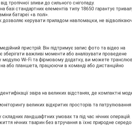
ід тропічної зливи до сильного снігопаду.
а базі стандартних елементів типу 18650 гарантує тривал
іни батареї «в полі».
 дозволяє керувати приладом навпомацки, не відволікаю
медійний пристрій. Він підтримує запис фото та відео на
є зберігати важливі моменти або аналізувати проведене
у модулю Wi-Fi та фірмовому додатку, ви можете транслю
на або планшета, працюючи в команді або дистанційно
дентифікації звіра на великих відстанях, де компактні мод
оніторингу великих відкритих просторів та патрулювання
складних ландшафтних умовах та під час нічних операцій.
иття нічних тварин без втручання в їхнє природне серед