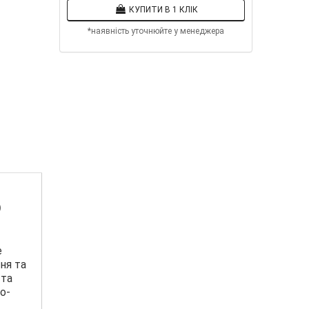
КУПИТИ В 1 КЛІК
*наявність уточнюйте у менеджера
р
е
ня та
 та
о-