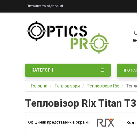
Питання та відповіді
Пн-
КАТЕГОРІЇ
ПРО НА
Головна
Тепловізори
Тепловізори Rix
Тепло
Тепловізор Rix Titan T3
Офіційний представник в Україні:
Код т