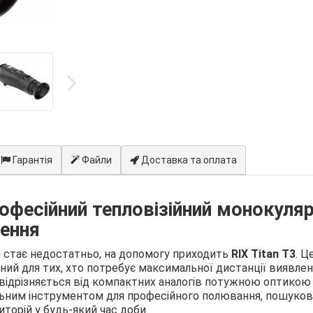
Гарантія
Файли
Доставка та оплата
рофесійний тепловізійний монокуля
ення
стає недостатньо, на допомогу приходить
RIX Titan T3
. Ц
ний для тих, хто потребує максимальної дистанції виявлен
n відрізняється від компактних аналогів потужною оптикою
льним інструментом для професійного полювання, пошуков
торій у будь-який час доби.