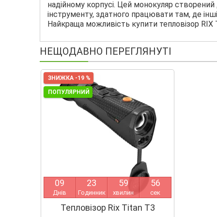
надійному корпусі. Цей монокуляр створений д
інструменту, здатного працювати там, де інші
Найкраща можливість купити тепловізор RIX T
НЕЩОДАВНО ПЕРЕГЛЯНУТІ
ЗНИЖКА -19 %
ПОПУЛЯРНИЙ
0
9
2
3
5
9
5
5
Днів
Годинник
хвилин
сек
Тепловізор Rix Titan T3