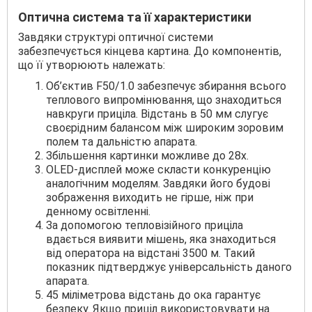
Оптична система та її характеристики
Завдяки структурі оптичної системи
забезпечується кінцева картина. До компонентів,
що її утворюють належать:
Об’єктив F50/1.0 забезпечує збирання всього
теплового випромінювання, що знаходиться
навкруги приціла. Відстань в 50 мм слугує
своєрідним балансом між широким зоровим
полем та дальністю апарата.
Збільшення картинки можливе до 28х.
OLED-дисплей може скласти конкуренцію
аналогічним моделям. Завдяки його будові
зображення виходить не гірше, ніж при
денному освітленні.
За допомогою тепловізійного приціла
вдається виявити мішень, яка знаходиться
від оператора на відстані 3500 м. Такий
показник підтверджує універсальність даного
апарата.
45 міліметрова відстань до ока гарантує
безпеку. Якщо приціл використовувати на