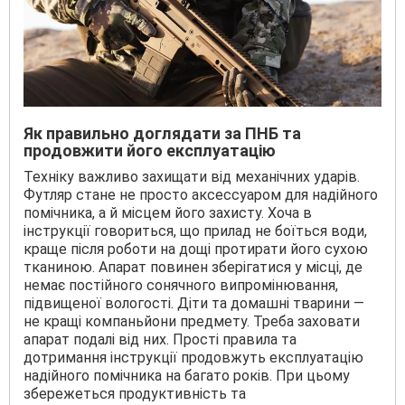
Як правильно доглядати за ПНБ та
продовжити його експлуатацію
Техніку важливо захищати від механічних ударів.
Футляр стане не просто аксессуаром для надійного
помічника, а й місцем його захисту. Хоча в
інструкції говориться, що прилад не боїться води,
краще після роботи на дощі протирати його сухою
тканиною. Апарат повинен зберігатися у місці, де
немає постійного сонячного випромінювання,
підвищеної вологості. Діти та домашні тварини —
не кращі компаньйони предмету. Треба заховати
апарат подалі від них. Прості правила та
дотримання інструкції продовжуть експлуатацію
надійного помічника на багато років. При цьому
збережеться продуктивність та