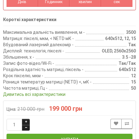
Днів
Годинник
хвилин
сек
Короткі характеристики
Максимальна дальність виявлення, м -
3500
Матриця: пікселі, мкм, < NETD мК -
640х512, 12, 15
Вбудований лазерний далекомір -
Так
Дисплей: технологія, пікселі -
OLED, 2560х2560
Збільшення, х -
3.5 -28
Запис фото-відео/Wi-Fi -
Так/Так
Роздільна здатність матриці, піксель -
640х512
Крок пікселю, мкм -
12
Різниця температур матриці (NETD) <, мК -
15
Частота матриці, Гц -
50
Дивитись всі характеристики
199 000 грн
210 000 грн
Ціна: