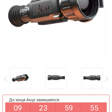
До кінця Акції залишилося:
0
9
2
3
5
9
5
4