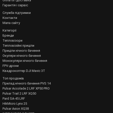
Оплата і доставка
Гарантія і сервіс
Служба підтримки
Контакти
Мапа сайту
Категорії
Бренди
Тепловізори
Тепловізійні приціли
Приціли нічного бачення
Окуляри нічного бачення
Монокуляри нічного бачення
FPV-дрони
Квадрокоптер DJI Mavic 3T
Топ продажів
Прилад нічного бачення PVS 14
Pulsar Accolade 2 LRF XP50 PRO
Pulsar Trail 2 LRF XQ50
Pard SA-45 LRF
HikMicro Lynx 25
Pulsar Axion XQ38