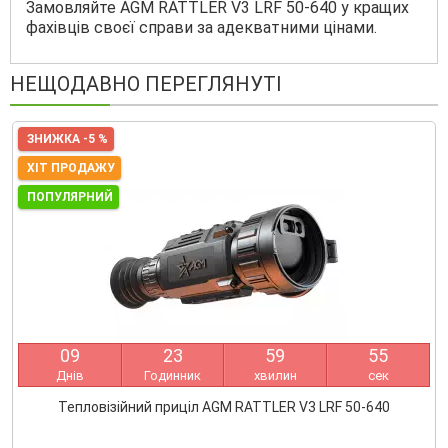
Замовляйте AGM RATTLER V3 LRF 50-640 у кращих
фахівців своєї справи за адекватними цінами.
НЕЩОДАВНО ПЕРЕГЛЯНУТІ
ЗНИЖКА -5 %
ХІТ ПРОДАЖУ
ПОПУЛЯРНИЙ
0
9
2
3
5
9
5
4
Днів
Годинник
хвилин
сек
Тепловізійний приціл AGM RATTLER V3 LRF 50-640