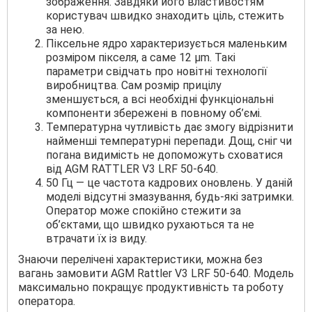
зображення. Завдяки його властивостям
користувач швидко знаходить ціль, стежить
за нею.
Піксельне ядро характеризується маленьким
розміром пікселя, а саме 12 μm. Такі
параметри свідчать про новітні технології
виробництва. Сам розмір прицілу
зменшується, а всі необхідні функціональні
компоненти збережені в повному об’ємі.
Температурна чутливість дає змогу відрізнити
найменші температурні перепади. Дощ, сніг чи
погана видимість не допоможуть сховатися
від AGM RATTLER V3 LRF 50-640.
50 Гц — це частота кадрових оновлень. У даній
моделі відсутні змазування, будь-які затримки.
Оператор може спокійно стежити за
об’єктами, що швидко рухаються та не
втрачати їх із виду.
Знаючи перелічені характеристики, можна без
вагань замовити AGM Rattler V3 LRF 50-640. Модель
максимально покращує продуктивність та роботу
оператора.