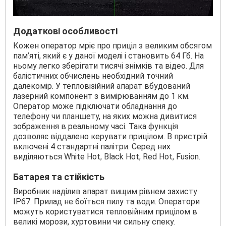
Додаткові особливості
Кожен оператор мріє про приціл з великим обсягом
пам’яті, який є у даної моделі і становить 64 Гб. На
ньому легко зберігати тисячі знімків та відео. Для
балістичних обчислень необхідний точний
далекомір. У тепловізійний апарат вбудований
лазерний компонент з вимірюванням до 1 км.
Оператор може підключати обладнання до
телефону чи планшету, на яких можна дивитися
зображення в реальному часі. Така функція
дозволяє віддалено керувати прицілом. В пристрій
включені 4 стандартні палітри. Серед них
виділяються White Hot, Black Hot, Red Hot, Fusion.
Батарея та стійкість
Виробник наділив апарат вищим рівнем захисту
IP67. Прилад не боїться пилу та води. Оператори
можуть користуватися тепловійним прицілом в
великі морози, хуртовини чи сильну спеку.