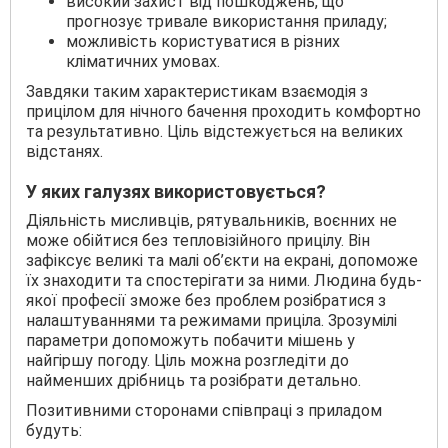
високий захист від пошкоджень, що
прогнозує тривале використання приладу;
можливість користуватися в різних
кліматичних умовах.
Завдяки таким характеристикам взаємодія з
прицілом для нічного бачення проходить комфортно
та результативно. Ціль відстежується на великих
відстанях.
У яких галузях використовується?
Діяльність мисливців, рятувальників, воєнних не
може обійтися без тепловізійного прицілу. Він
зафіксує великі та малі об’єкти на екрані, допоможе
їх знаходити та спостерігати за ними. Людина будь-
якої професії зможе без проблем розібратися з
налаштуваннями та режимами приціла. Зрозумілі
параметри допоможуть побачити мішень у
найгіршу погоду. Ціль можна розгледіти до
найменших дрібниць та розібрати детально.
Позитивними сторонами співпраці з приладом
будуть: