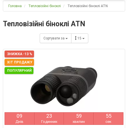
Головна
Тепловізійні біноклі
Тепловізійні біноклі ATN
Тепловізійні біноклі ATN
Сортувати за
15
ЗНИЖКА -13 %
ХІТ ПРОДАЖУ
ПОПУЛЯРНИЙ
0
9
2
3
5
9
5
5
Днів
Годинник
хвилин
сек