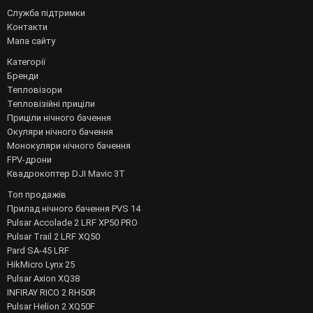
Служба підтримки
Контакти
Мапа сайту
Категорії
Бренди
Тепловізори
Тепловізійні приціли
Приціли нічного бачення
Окуляри нічного бачення
Монокуляри нічного бачення
FPV-дрони
Квадрокоптер DJI Mavic 3T
Топ продажів
Прилад нічного бачення PVS 14
Pulsar Accolade 2 LRF XP50 PRO
Pulsar Trail 2 LRF XQ50
Pard SA-45 LRF
HikMicro Lynx 25
Pulsar Axion XQ38
INFIRAY RICO 2 RH50R
Pulsar Helion 2 XQ50F