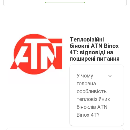
Тепловізійні
біноклі ATN Binox
4T: відповіді на
поширені питання
У чому
головна
особливість
тепловізійних
біноклів ATN
Binox 4T?