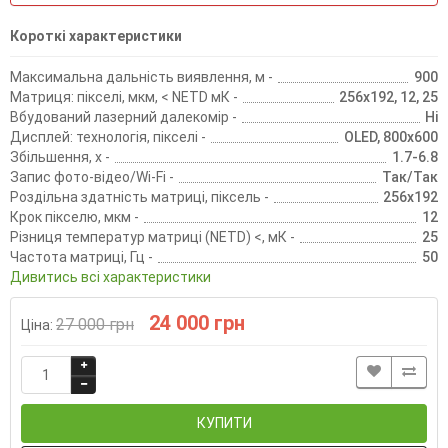
Короткі характеристики
Максимальна дальність виявлення, м -
900
Матриця: пікселі, мкм, < NETD мК -
256х192, 12, 25
Вбудований лазерний далекомір -
Ні
Дисплей: технологія, пікселі -
OLED, 800х600
Збільшення, х -
1.7-6.8
Запис фото-відео/Wi-Fi -
Так/Так
Роздільна здатність матриці, піксель -
256х192
Крок пікселю, мкм -
12
Різниця температур матриці (NETD) <, мК -
25
Частота матриці, Гц -
50
Дивитись всі характеристики
24 000 грн
27 000 грн
Ціна:
КУПИТИ