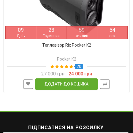
0
9
2
3
5
9
5
4
Днів
Годинник
хвилин
сек
Тепловізор Rix Pocket K2
Pocket K2
20
27 000 грн
24 000 грн
ДОДАТИ ДО КОШИКА
ПІДПИСАТИСЯ НА РОЗСИЛКУ