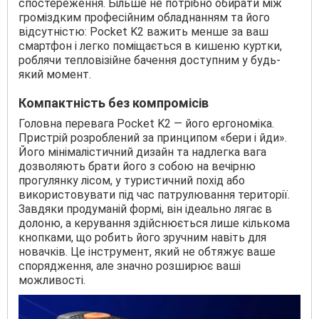
спостереження. Більше не потрібно обирати між
громіздким професійним обладнанням та його
відсутністю: Pocket K2 важить менше за ваш
смартфон і легко поміщається в кишеню куртки,
роблячи тепловізійне бачення доступним у будь-
який момент.
Компактність без компромісів
Головна перевага Pocket K2 — його ергономіка.
Пристрій розроблений за принципом «бери і йди».
Його мінімалістичний дизайн та надлегка вага
дозволяють брати його з собою на вечірню
прогулянку лісом, у туристичний похід або
використовувати під час патрулювання території.
Завдяки продуманій формі, він ідеально лягає в
долоню, а керування здійснюється лише кількома
кнопками, що робить його зручним навіть для
новачків. Це інструмент, який не обтяжує ваше
спорядження, але значно розширює ваші
можливості.