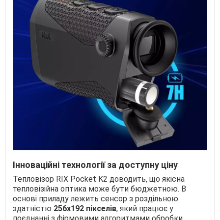
Інноваційні технології за доступну ціну
Тепловізор RIX Pocket K2 доводить, що якісна
тепловізійна оптика може бути бюджетною. В
основі приладу лежить сенсор з роздільною
здатністю
256x192 пікселів
, який працює у
поєднанні з фірмовими алгоритмами обробки