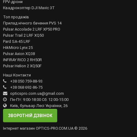
FPV-дрони
Квадрокоптер DJI Mavic 3T
Топ продажів
Прилад нічного бачення PVS 14
Pulsar Accolade 2 LRF XP50 PRO
Pulsar Trail 2 LRF XQ50
Pard SA-45 LRF
HikMicro Lynx 25
Pulsar Axion XQ38
INFIRAY RICO 2 RH50R
Pulsar Helion 2 XQ50F
Наші Контакти
+38 050 759-88-93
+38 068 692-86-75
opticspro.com.ua@gmail.com
Пн-Пт: 9:00-18:00 Сб: 12:00-15:00
Київ, бульвар Лесі Українки, 26
ЗВОРОТНІЙ ДЗВІНОК
Інтернет магазин OPTICS-PRO.COM.UA © 2026