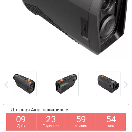
До кінця Акції залишилося:
0
9
2
3
5
9
5
4
Днів
Годинник
хвилин
сек