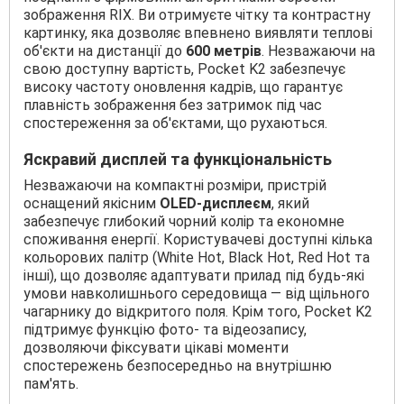
зображення RIX. Ви отримуєте чітку та контрастну
картинку, яка дозволяє впевнено виявляти теплові
об'єкти на дистанції до
600 метрів
. Незважаючи на
свою доступну вартість, Pocket K2 забезпечує
високу частоту оновлення кадрів, що гарантує
плавність зображення без затримок під час
спостереження за об'єктами, що рухаються.
Яскравий дисплей та функціональність
Незважаючи на компактні розміри, пристрій
оснащений якісним
OLED-дисплеєм
, який
забезпечує глибокий чорний колір та економне
споживання енергії. Користувачеві доступні кілька
кольорових палітр (White Hot, Black Hot, Red Hot та
інші), що дозволяє адаптувати прилад під будь-які
умови навколишнього середовища — від щільного
чагарнику до відкритого поля. Крім того, Pocket K2
підтримує функцію фото- та відеозапису,
дозволяючи фіксувати цікаві моменти
спостережень безпосередньо на внутрішню
пам'ять.