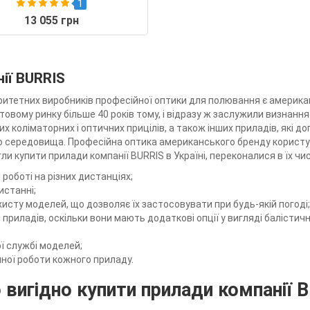
1
13 055 грн
ії BURRIS
итетних виробників професійної оптики для полювання є американ
ітовому ринку більше 40 років тому, і відразу ж заслужили визнанн
х коліматорних і оптичних прицілів, а також інших приладів, які 
о середовища. Професійна оптика американського бренду користу
и купити прилади компанії BURRIS в Україні, переконалися в їх чи
роботі на різних дистанціях;
истанні;
хисту моделей, що дозволяє їх застосовувати при будь-якій погоді;
приладів, оскільки вони мають додаткові опції у вигляді балістичн
ої службі моделей;
ної роботи кожного приладу.
вигідно купити прилади компанії 