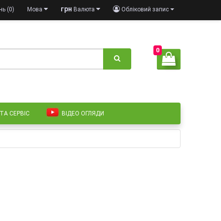
грн
ь (0)
Мова
Валюта
Обліковий запис
0
 ТА СЕРВІС
ВІДЕО ОГЛЯДИ