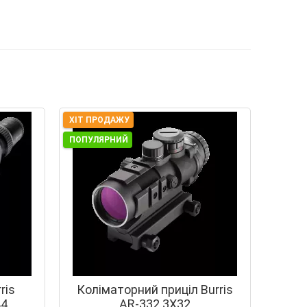
ХІТ ПРОДАЖУ
ПОПУЛЯРНИЙ
ris
Коліматорний приціл Burris
44
AR-332 3X32