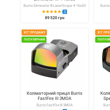
Burris Eliminator III LaserScope 4-16x50
Burris
3
89 520 грн
ХІТ ПРОДАЖУ
ХІТ ПР
ПОПУЛЯРНИЙ
ПОПУЛ
Коліматорний приціл Burris
Колі
FastFire III 3MOA
Sp
Burris FastFire III 3MOA
Bur