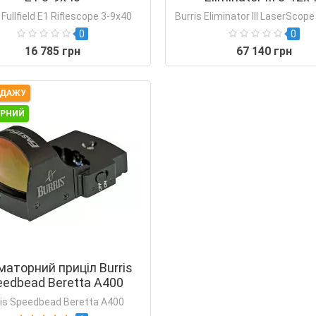
 Fullfield E1 Riflescope 3-9x40
Burris Eliminator III LaserScop
0
0
16 785 грн
67 140 грн
ОДАЖУ
ЯРНИЙ
маторний приціл Burris
eedbead Beretta A400
ris Speedbead Beretta A400