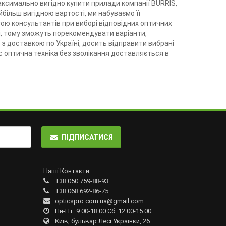
симально вигідно купити прилади компанії BURRIS,
більш вигідною вартості, ми набуваємо її
ою консультантів при виборі відповідних оптичних
зі, тому зможуть порекомендувати варіанти,
з доставкою по Україні, досить відправити вибрані
с оптична техніка без зволікання доставляється в
ПІДПИСАТИСЯ
Наші Контакти
+38 050 759-88-93
+38 068 692-86-75
opticspro.com.ua@gmail.com
Пн-Пт: 9:00-18:00 Сб: 12:00-15:00
Київ, бульвар Лесі Українки, 26