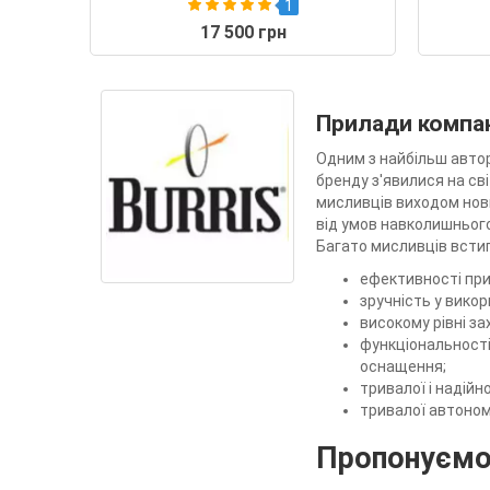
1
17 500 грн
Прилади компан
Одним з найбільш автор
бренду з'явилися на св
мисливців виходом нови
від умов навколишньог
Багато мисливців встигл
ефективності при 
зручність у викор
високому рівні за
функціональності 
оснащення;
тривалої і надійн
тривалої автоном
Пропонуємо 