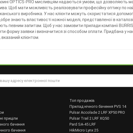
азині OPTICS-PRO мисливцям надаються умови, що дозволяють мак
ива. Щоб мати можливість реалізовувати професійну оптику по най
анського виробника. У нас клієнти можуть скористатися допомог
 добре знають властивості кожної моделі, представленої в катало
ть певним запитам. Щоб у нас замовити прилади компанії BURRIS 
ити форму заявки і визначитися зі способом оплати. Придбана у на
, вказаний клієнтом.
Топ продажів
Прилад нічного бачення PVS 14
ри
Pulsar Accolade 2 LRF XP50 PRO
ні приціли
Pulsar Trail 2 LRF XQ50
чного бачення
Pard SA-45 LRF
ічного бачення
HikMicro Lynx 25