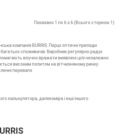
Показано 1 по 6 з 6 (Всього сторінок 1)
ська компанія BURRIS. Перші оптичні прилади
я багатьох споживачів. Виробник регулярно радує
допомагають влучно вражати виявлені цілі незалежно
ється високим попитом на вітчизняному ринку.
сленні переваги:
ого калькулятора, далекоміра і інші іншого
BURRIS