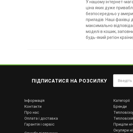
У нашому інтернет-маг
ціна яких дуже привабл
безпосередньо у америк
приладів. Наші фахівці
максимально відповідаю
моделі в кошик, заповн
будь-який регіон країни
ПІДПИСАТИСЯ НА РОЗСИЛКУ
Інформація
Категорії
Контакти
Бренди
Про нас
Тепловізо
Оплата і доставка
Тепловізій
Гарантія і сервіс
Приціли ні
Окуляри н