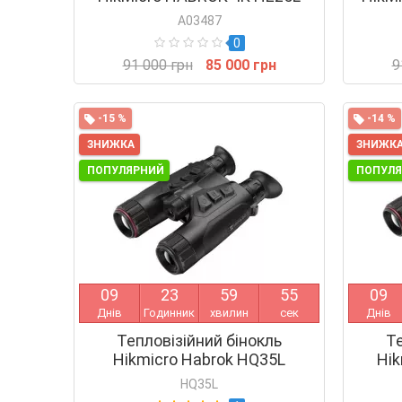
A03487
0
91 000 грн
85 000 грн
9
-15 %
-14 %
ЗНИЖКА
ЗНИЖК
ПОПУЛЯРНИЙ
ПОПУЛ
0
9
2
3
5
9
5
4
0
9
Днів
Годинник
хвилин
сек
Днів
Тепловізійний бінокль
Те
Hikmicro Habrok HQ35L
Hik
HQ35L