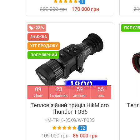
1
200 000 грн
170 000 грн
21
-22 %
ПОПУЛ
ЗНИЖКА
ХІТ ПРОДАЖУ
ПОПУЛЯРНИЙ
0
9
2
3
5
9
5
4
Днів
Годинник
хвилин
сек
Тепловізійний приціл HikMicro
Тепл
Thunder TQ35
HM-TR16-35XG/W-TQ35
32
109 000 грн
85 000 грн