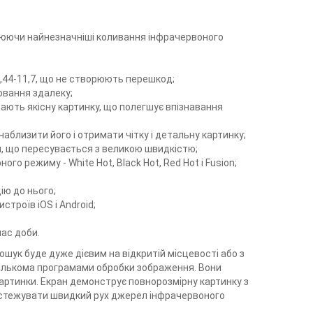
влюючи найнезначніші коливання інфрачервоного
 1,44-11,7, що не створюють перешкод;
ювання здалеку;
ають якісну картинку, що полегшує впізнавання
аблизити його і отримати чітку і детальну картинку;
, що пересувається з великою швидкістю;
о режиму - White Hot, Black Hot, Red Hot і Fusion;
ію до нього;
троїв iOS і Android;
час доби.
шук буде дуже дієвим на відкритій місцевості або з
кількома програмами обробки зображення. Вони
артинки. Екран демонструє повнорозмірну картинку з
дстежувати швидкий рух джерел інфрачервоного