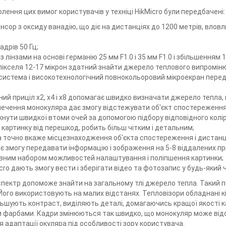
ення цих вимог користувачів у техніці HikMicro були передбачені:
нсор з оксиду ванадію, що діє на дистанціях до 1200 метрів, вло
адрів 50 Гц;
 з лінзами на основі германію 25 мм F1.0 і 35 мм F1.0 і збільшенням
 пікселя 12-17 мікрон здатний знайти джерело теплового випромін
система і високотехнологічний повнокольоровий мікроекран перед
ий приціл х2, х4 і х8 допомагає швидко визначати джерело тепла, н
ечення монокуляра дає змогу відстежувати об'єкт спостереження
нути швидкої втоми очей за допомогою підбору відповідного колірног
картинку від перешкод, робить більш чітким і детальним;
а точно вкаже місцезнаходження об'єкта спостереження і дистанц
ає змогу передавати інформацію і зображення на 5-8 віддалених прис
вним набором можливостей налаштування і поліпшення картинки;
ro дають змогу вести і зберігати відео та фотозапис у будь-який 
пектр допоможе знайти на загальному тлі джерело тепла. Такий по
Його використовують на малих відстанях. Тепловізори обладнані 
ьшують контраст, виділяють деталі, домагаючись кращої якості к
и фарбами. Кадри змінюються так швидко, що монокуляр може ві
я адаптації окуляра під особливості зору користувача.