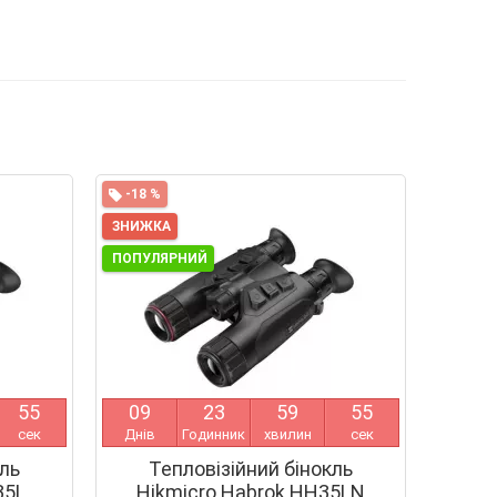
-18 %
ЗНИЖКА
ПОПУЛЯРНИЙ
5
4
0
9
2
3
5
9
5
4
сек
Днів
Годинник
хвилин
сек
кль
Тепловізійний бінокль
35L
Hikmicro Habrok HH35LN