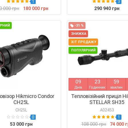
1
3
0 000 грн
180 000 грн
290 940 грн
ЯРНИЙ
-31 %
ЗНИЖКА
ХІТ ПРОДАЖУ
ПОПУЛЯРНИЙ
0
9
2
3
5
9
Днів
Годинник
хвилин
овізор Hikmicro Condor
Тепловізійний приціл Hi
CH25L
STELLAR SH35
CH25L
A02453
0
1
53 000 грн
108 000 грн
74 000 