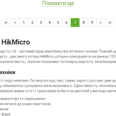
Показати ще
|<
<
1
2
3
4
5
6
7
8
9
>
>|
 HikMicro
ology Co Ltd - світовий лідер виробництва оптичної техніки. Повний
ту - дає змогу оптиці HikMicro успішно конкурувати на ринках 150 
оцінили якість, технічні показники та помірну вартість тепловізорів
ехніки
ості зору невеликі. Погана погода, пил, туман, зарості рослин, д
 ці обмеження і розширює межі можливого. Ефективність тепловіз
вання живих істот і транслювати його на дисплей у вигляді карти
овувати фото і відеозапис;
лючатися до інших пристроїв;
іром;
 фарб.