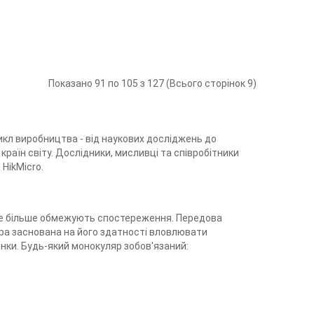
Показано 91 по 105 з 127 (Всього сторінок 9)
 цикл виробництва - від наукових досліджень до
країн світу. Дослідники, мисливці та співробітники
 HikMicro.
им ще більше обмежують спостереження. Передова
ора заснована на його здатності вловлювати
нки. Будь-який монокуляр зобов'язаний: