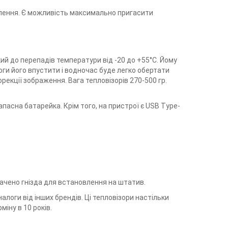
лення. Є можливість максимально пригасити
кий до перепадів температури від -20 до +55°С. Йому
оги його впустити і водночас буде легко обертати
екції зображення. Вага тепловізорів 270-500 гр.
апасна батарейка. Крім того, на пристрої є USB Type-
ачено гнізда для встановлення на штатив.
алоги від інших брендів. Ці тепловізори настільки
іну в 10 років.