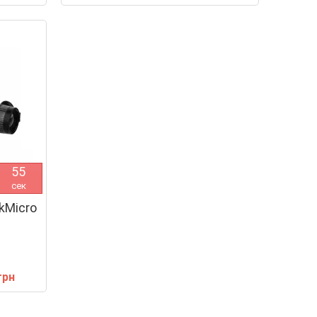
5
4
сек
kMicro
грн