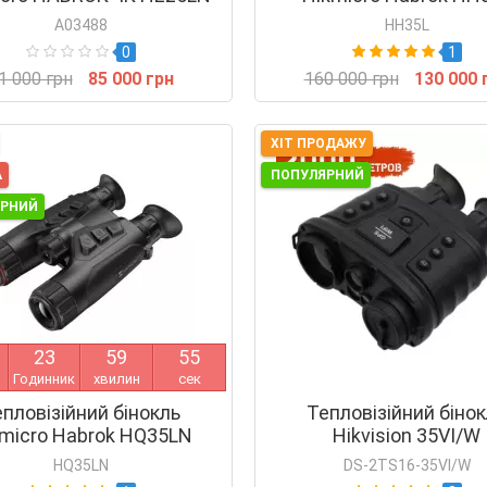
A03488
HH35L
0
1
1 000 грн
85 000 грн
160 000 грн
130 000 
ХІТ ПРОДАЖУ
А
ПОПУЛЯРНИЙ
ЯРНИЙ
2
3
5
9
5
4
Годинник
хвилин
сек
пловізійний бінокль
Тепловізійний біно
micro Habrok HQ35LN
Hikvision 35VI/W
HQ35LN
DS-2TS16-35VI/W