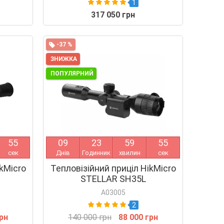
1
317 050 грн
-37 %
ЗНИЖКА
ПОПУЛЯРНИЙ
5
4
0
9
2
3
5
9
5
4
сек
Днів
Годинник
хвилин
сек
kMicro
Тепловізійний приціл HikMicro
STELLAR SH35L
A03005
2
грн
140 000 грн
88 000 грн