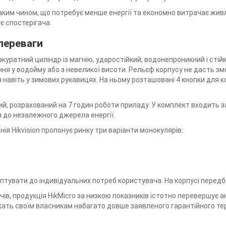
ким чином, що потребує менше енергії та економно витрачає жив
є спостерігача.
переваги
акуратний циліндр із магнію, ударостійкий, водонепроникний і стій
ння у водойму або з невеликої висоти. Рельєф корпусу не дасть зм
навіть у зимових рукавицях. На ньому розташовані 4 кнопки для кор
ий, розрахований на 7 годин роботи приладу. У комплект входить з
 до незалежного джерела енергії.
ія Hikvision пропонує ринку три варіанти монокулярів:
птувати до індивідуальних потреб користувача. На корпусі передб
ів, продукція HikMicro за низкою показників істотно перевершує ан
жать своїм власникам набагато довше заявленого гарантійного терм