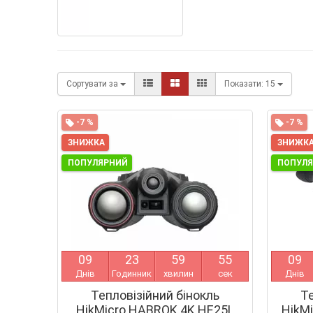
Сортувати за
Показати:
15
-7 %
-7 %
ЗНИЖКА
ЗНИЖК
ПОПУЛЯРНИЙ
ПОПУЛ
0
9
2
3
5
9
5
4
0
9
Днів
Годинник
хвилин
сек
Днів
Тепловізійний бінокль
Те
HikMicro HABROK 4K HE25L
HikM