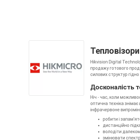
Тепловізори
Hikvision Digital Techn
продажу готового продук
силових структур гідно 
Досконалість т
Ніч - час, коли можлив
оптична техніка знімає
інфрачервоне випроміню
робити і запам'ят
дистанційно підк
володіти далеком
змінювати спектр