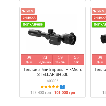
-34 %
-37 %
ЗНИЖКА
ЗНИЖК
ПОПУЛЯРНИЙ
ПОПУЛ
0
9
2
3
5
9
5
4
0
9
Днів
Годинник
хвилин
сек
Днів
Тепловізійний приціл HikMicro
Тепло
STELLAR SH50L
A03006
2
153 400 грн
101 000 грн
15