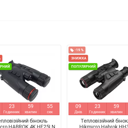
-19 %
А
ЗНИЖКА
ЯРНИЙ
ПОПУЛЯРНИЙ
2
3
5
9
5
4
0
9
2
3
5
9
Годинник
хвилин
сек
Днів
Годинник
хвилин
пловізійний бінокль
Тепловізійний біно
icro HABROK 4K HE25LN
Hikmicro Habrok HH