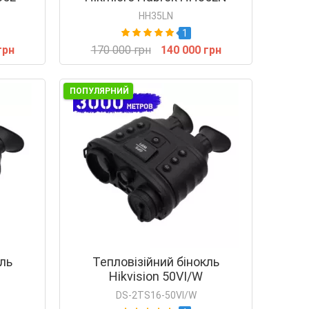
HH35LN
1
грн
170 000 грн
140 000 грн
ПОПУЛЯРНИЙ
кль
Тепловізійний бінокль
Hikvision 50VI/W
DS-2TS16-50VI/W