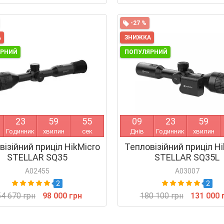
-27 %
А
ЗНИЖКА
ЯРНИЙ
ПОПУЛЯРНИЙ
2
3
5
9
5
4
0
9
2
3
5
9
Годинник
хвилин
сек
Днів
Годинник
хвилин
візійний приціл HikMicro
Тепловізійний приціл Hi
STELLAR SQ35
STELLAR SQ35L
A02455
A03007
2
2
4 670 грн
98 000 грн
180 100 грн
131 000 