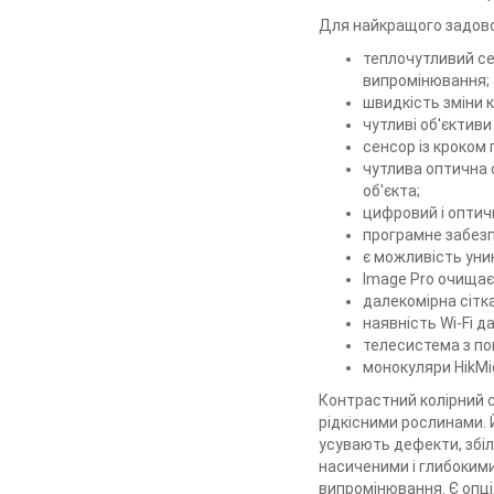
Для найкращого задовол
теплочутливий се
випромінювання;
швидкість зміни к
чутливі об'єктиви
сенсор із кроком
чутлива оптична 
об'єкта;
цифровий і оптичн
програмне забезп
є можливість уник
Image Pro очищає 
далекомірна сітк
наявність Wi-Fi д
телесистема з по
монокуляри HikMic
Контрастний колірний с
рідкісними рослинами. 
усувають дефекти, збіл
насиченими і глибоким
випромінювання. Є опці