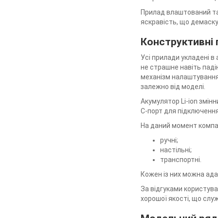
Прилад влаштований та
яскравість, що демаску
Конструктивні 
Усі прилади укладені в 
не страшне навіть паді
механізм налаштування 
залежно від моделі.
Акумулятор Li-ion змінн
C-порт для підключення
На даний момент компан
ручні;
настільні;
транспортні.
Кожен із них можна ада
За відгуками користувач
хорошої якості, що слу