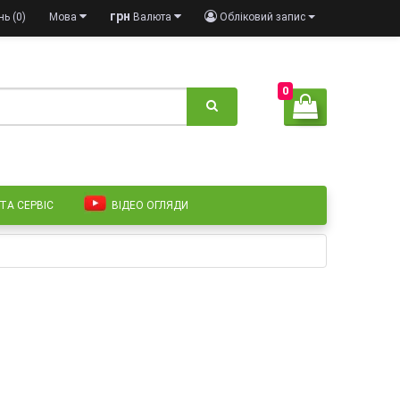
грн
ь (0)
Мова
Валюта
Обліковий запис
0
 ТА СЕРВІС
ВІДЕО ОГЛЯДИ