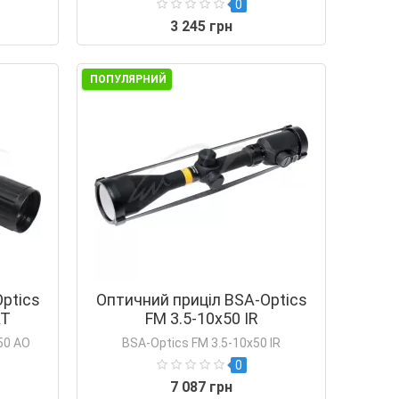
0
3 245 грн
ПОПУЛЯРНИЙ
ptics
Оптичний приціл BSA-Optics
АТ
FM 3.5-10х50 IR
50 АО
BSA-Optics FM 3.5-10х50 IR
0
7 087 грн