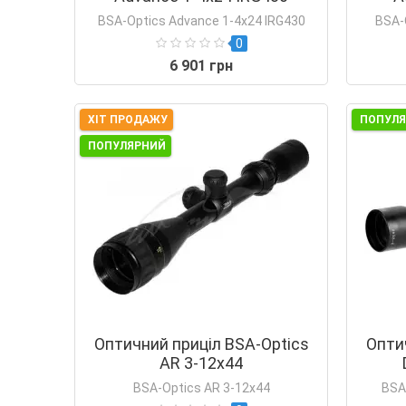
BSA-Optics Advance 1-4x24 IRG430
BSA-
0
6 901 грн
ХІТ ПРОДАЖУ
ПОПУЛ
ПОПУЛЯРНИЙ
Оптичний приціл BSA-Optics
Опти
AR 3-12х44
BSA-Optics AR 3-12х44
BSA