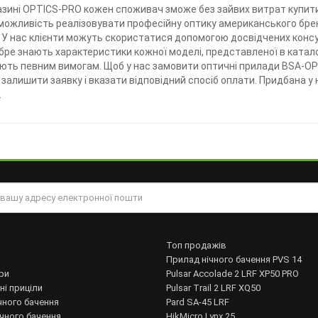
азині OPTICS-PRO кожен споживач зможе без зайвих витрат купити
можливість реалізовувати професійну оптику американського брен
 У нас клієнти можуть скористатися допомогою досвідчених конс
добре знають характеристики кожної моделі, представленої в катал
ють певним вимогам. Щоб у нас замовити оптичні прилади BSA-OPT
 залишити заявку і вказати відповідний спосіб оплати. Придбана у
.
Топ продажів
Прилад нічного бачення PVS 14
ри
Pulsar Accolade 2 LRF XP50 PRO
ні приціли
Pulsar Trail 2 LRF XQ50
чного бачення
Pard SA-45 LRF
ічного бачення
HikMicro Lynx 25