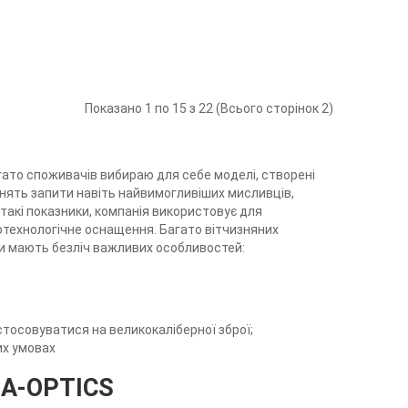
Показано 1 по 15 з 22 (Всього сторінок 2)
ато споживачів вибираю для себе моделі, створені
нять запити навіть найвимогливіших мисливців,
такі показники, компанія використовує для
котехнологічне оснащення. Багато вітчизняних
они мають безліч важливих особливостей:
стосовуватися на великокаліберної зброї;
их умовах
SA-OPTICS