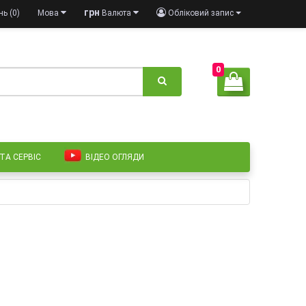
грн
ь (0)
Мова
Валюта
Обліковий запис
0
 ТА СЕРВІС
ВІДЕО ОГЛЯДИ