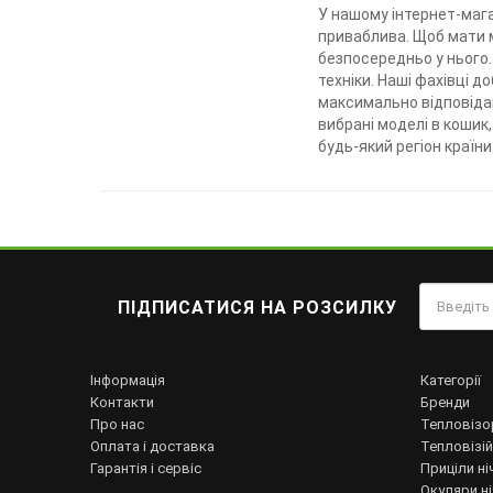
У нашому інтернет-маг
приваблива. Щоб мати 
безпосередньо у нього.
техніки. Наші фахівці 
максимально відповіда
вибрані моделі в кошик,
будь-який регіон країни
ПІДПИСАТИСЯ НА РОЗСИЛКУ
Інформація
Категорії
Контакти
Бренди
Про нас
Тепловізо
Оплата і доставка
Тепловізій
Гарантія і сервіс
Приціли ні
Окуляри н