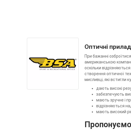
Оптичні прила
При бажанні озброїтис
американською компані
оскільки відрізняються
створення оптичної тех
мисливці, які встигли 
дають високі резу
забезпечують вис
мають зручне і пр
відрізняються на
мають високий рі
Пропонуємо 