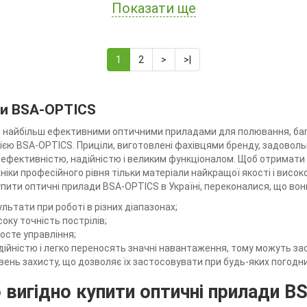
Показати ще
1
2
>
>|
ди BSA-OPTICS
я найбільш ефективними оптичними приладами для полювання, баг
єю BSA-OPTICS. Приціли, виготовлені фахівцями бренду, задоволь
 ефективністю, надійністю і великим функціоналом. Щоб отримати 
ніки професійного рівня тільки матеріали найкращої якості і висо
купити оптичні прилади BSA-OPTICS в Україні, переконалися, що в
льтати при роботі в різних діапазонах;
оку точність пострілів;
осте управління;
дійністю і легко переносять значні навантаження, тому можуть за
вень захисту, що дозволяє їх застосовувати при будь-яких погодн
вигідно купити оптичні прилади B