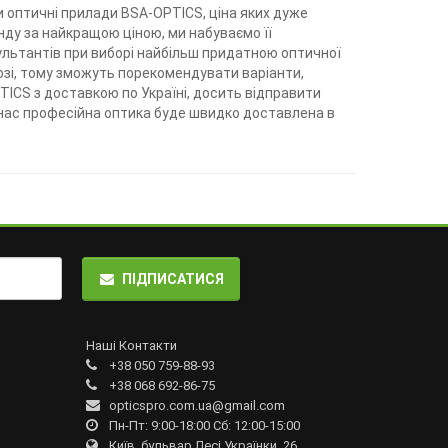
 оптичні прилади BSA-OPTICS, ціна яких дуже
ду за найкращою ціною, ми набуваємо її
ультантів при виборі найбільш придатною оптичної
озі, тому зможуть порекомендувати варіанти,
ICS з доставкою по Україні, досить відправити
 нас професійна оптика буде швидко доставлена ​​в
ПІДПИСАТИСЯ
Наші Контакти
+38 050 759-88-93
+38 068 692-86-75
opticspro.com.ua@gmail.com
Пн-Пт: 9:00-18:00 Сб: 12:00-15:00
Київ, бульвар Лесі Українки, 26