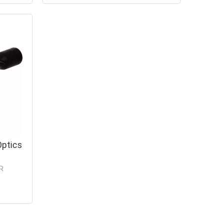
ptics
R