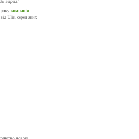
дь зараз!
 року
компанія
ід Ulis, серед яких
бсолютно новою