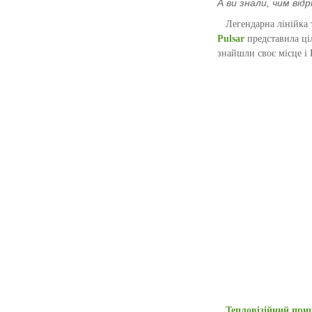
А ви знали, чим від
Легендарна лінійка 
Pulsar
представила ці
знайшли своє місце і 
Тепловізійний при