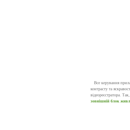
Все керування прилад
контрасту та яскраво
відеореєстратора. Так
зовнішній блок жив