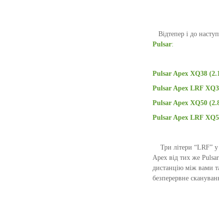
Відтепер і до наступ
Pulsar
:
Pulsar Apex XQ38 (2.1
Pulsar Apex LRF XQ38
Pulsar Apex XQ50 (2.
Pulsar Apex LRF XQ50
Три літери “LRF” у н
Apex від тих же Pulsa
дистанцію між вами т
безперервне скануван