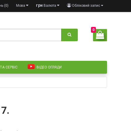
грн
ь (0)
Мова
Валюта
Обліковий запис
0
 ТА СЕРВІС
ВІДЕО ОГЛЯДИ
7.