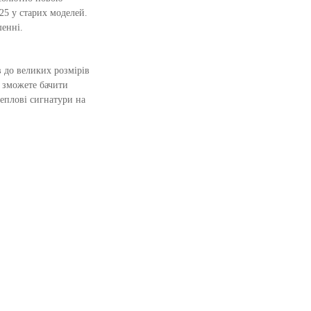
25 у старих моделей.
шенні.
 до великих розмірів
и зможете бачити
теплові сигнатури на