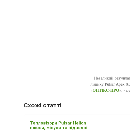
Невеликий результат.
лінійку Pulsar Apex XQ
«
ОПТІКС-ПРО
», - ц
Схожі статті
Тепловізори Pulsar Helion -
плюси, мінуси та підводні