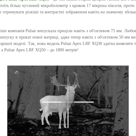
тоїть більш чутливий мікроболометр з кроком 17 мікрона пікселя, проти 
 отримувати різкіші та контрастні зображення навіть на значному збіль
ше компанія Pulsar випускала приціли навіть з об'єктивом 75 мм. Любов
 випуску в прокат нової матриці, адже тепер навіть з об'єктивом 50 мм в
тарішої моделі. Так, нова модель Pulsar Apex LRF XQ38 здатна виявляти 
, а Pulsar Apex LRF XQ50 – до 1800 метрів!