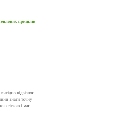
теплових прицілів
 вигідно відрізняє
янини знати точну
ою сіткою і має