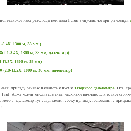
ної технологічної революції компанія Pulsar випускає чотири різновиди
-8.4X, 1300 м, 38 мм )
(2.1-8.4X, 1300 м, 38 мм, далекомір)
8-11.2X, 1800 м, 38 мм)
 (2.8-11.2X, 1800 м, 38 мм, далекомір)
азві приладу означає наявність у ньому
лазерного далекоміра
.
Ось, що
r Trail. Адже кожен мисливець знає, наскільки важливо для точної стріл
а метою. Далекомір тут закріплений збоку прицілу, юстований з прицільн
ня.