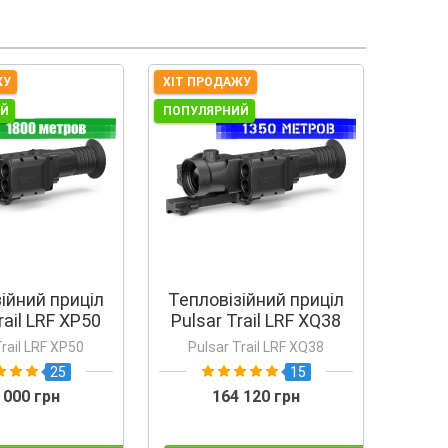
ЖУ
ХІТ ПРОДАЖУ
ИЙ
ПОПУЛЯРНИЙ
ійний приціл
Тепловізійний приціл
rail LRF XP50
Pulsar Trail LRF XQ38
rail LRF XP50
Pulsar Trail LRF XQ38
25
15
 000 грн
164 120 грн