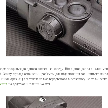
ом зводиться до одного колеса - енкодеру. Він відповідає за виклик ме
сті. Знизу прилад оснащений роз'ємом для підключення зовнішнього живл
, Pulsar Apex XQ все також не має вбудованого відеозапису. За те ви легк
лення
на додатковій планці Weaver!