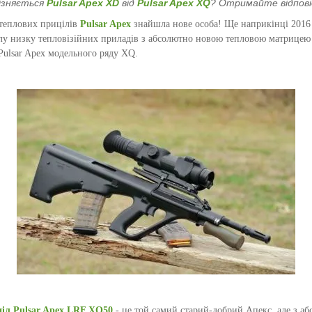
різняється
Pulsar Apex XD
від
Pulsar Apex XQ
? Отримайте відпові
теплових прицілів
Pulsar Apex
знайшла нове особа! Ще наприкінці 2016
лу низку тепловізійних приладів з абсолютно новою тепловою матрицею в
Pulsar Apex модельного ряду XQ.
ціл Pulsar Apex LRF XQ50
- це той самий старий-добрий Апекс, але з а