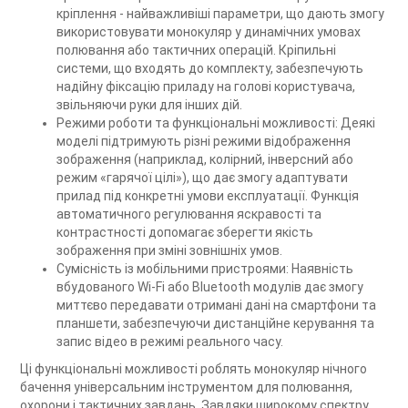
кріплення - найважливіші параметри, що дають змогу
використовувати монокуляр у динамічних умовах
полювання або тактичних операцій. Кріпильні
системи, що входять до комплекту, забезпечують
надійну фіксацію приладу на голові користувача,
звільняючи руки для інших дій.
Режими роботи та функціональні можливості: Деякі
моделі підтримують різні режими відображення
зображення (наприклад, колірний, інверсний або
режим «гарячої цілі»), що дає змогу адаптувати
прилад під конкретні умови експлуатації. Функція
автоматичного регулювання яскравості та
контрастності допомагає зберегти якість
зображення при зміні зовнішніх умов.
Сумісність із мобільними пристроями: Наявність
вбудованого Wi-Fi або Bluetooth модулів дає змогу
миттєво передавати отримані дані на смартфони та
планшети, забезпечуючи дистанційне керування та
запис відео в режимі реального часу.
Ці функціональні можливості роблять монокуляр нічного
бачення універсальним інструментом для полювання,
охорони і тактичних завдань. Завдяки широкому спектру