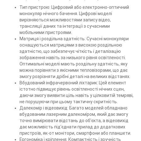
Тип пристрою: Цифровий або електронно-оптичний
монокуляр нічного бачення. Цифрові моделі
вирізняються можливостями запису відео,
трансляції даних та інтеграції з сучасними
мобільними пристроями.
Матриця і роздільна здатність: Сучасні монокуляри
оснащуються матрицями з високою роздільною
здатністю, що забезпечує чіткість і деталізацію
зображення навіть за низького рівня освітленості.
Оптимальні моделі мають роздільну здатність, яку
можна порівняти з якісними тепловізорами, що дає
змогу розрізняти дрібні деталі на великих відстанях.
Вбудований інфрачервоний ліхтарик: Цей елемент
істотно підвищує рівень освітленості нічних сцен,
даючи змогу виявити ціль навіть у цілковитій темряві,
не порушуючи при цьому тактичну скритність.
Далекомір і відеовихід: Багато моделей обладнано
вбудованим лазерним далекоміром, який дає змогу
точно вимірювати відстань до об'єкта, а відеовихід
дає можливість під'єднати прилад до додаткових
пристроїв, як-от монітори, смартфони або планшети.
Ергономіка і кріплення: Компактність і зручність