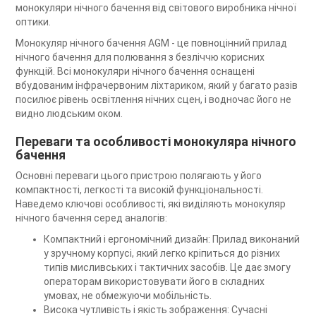
монокуляри нічного бачення від світового виробника нічної
оптики.
Монокуляр нічного бачення AGM - це повноцінний прилад
нічного бачення для полювання з безліччю корисних
функцій. Всі монокуляри нічного бачення оснащені
вбудованим інфрачервоним ліхтариком, який у багато разів
посилює рівень освітлення нічних сцен, і водночас його не
видно людським оком.
Переваги та особливості монокуляра нічного
бачення
Основні переваги цього пристрою полягають у його
компактності, легкості та високій функціональності.
Наведемо ключові особливості, які виділяють монокуляр
нічного бачення серед аналогів:
Компактний і ергономічний дизайн: Прилад виконаний
у зручному корпусі, який легко кріпиться до різних
типів мисливських і тактичних засобів. Це дає змогу
операторам використовувати його в складних
умовах, не обмежуючи мобільність.
Висока чутливість і якість зображення: Сучасні