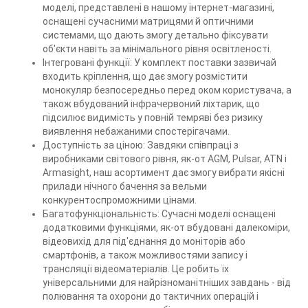
моделі, представлені в нашому інтернет-магазині,
оснащені сучасними матрицями й оптичними
системами, що дають змогу детально фіксувати
об'єкти навіть за мінімального рівня освітленості.
Інтегровані функції: У комплект поставки зазвичай
входить кріплення, що дає змогу розмістити
монокуляр безпосередньо перед оком користувача, а
також вбудований інфрачервоний ліхтарик, що
підсилює видимість у повній темряві без ризику
виявлення небажаними спостерігачами.
Доступність за ціною: Завдяки співпраці з
виробниками світового рівня, як-от AGM, Pulsar, ATN і
Armasight, наш асортимент дає змогу вибрати якісні
прилади нічного бачення за вельми
конкурентоспроможними цінами.
Багатофункціональність: Сучасні моделі оснащені
додатковими функціями, як-от вбудовані далекоміри,
відеовихід для під'єднання до моніторів або
смартфонів, а також можливостями запису і
трансляції відеоматеріалів. Це робить їх
універсальними для найрізноманітніших завдань - від
полювання та охорони до тактичних операцій і