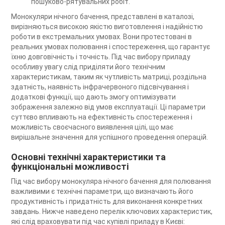
пошуково-рятувальних робіт.
Монокуляри нічного бачення, представлені в каталозі,
вирізняються високою якістю виготовлення і надійністю
роботи в екстремальних умовах. Вони протестовані в
реальних умовах полювання і спостереження, що гарантує
їхню довговічність і точність. Під час вибору приладу
особливу увагу слід приділяти його технічним
характеристикам, таким як чутливість матриці, роздільна
здатність, наявність інфрачервоного підсвічування і
додаткові функції, що дають змогу оптимізувати
зображення залежно від умов експлуатації. Ці параметри
суттєво впливають на ефективність спостереження і
можливість своєчасного виявлення цілі, що має
вирішальне значення для успішного проведення операцій.
Основні технічні характеристики та
функціональні можливості
Під час вибору монокуляра нічного бачення для полювання
важливими є технічні параметри, що визначають його
продуктивність і придатність для виконання конкретних
завдань. Нижче наведено перелік ключових характеристик,
які слід враховувати під час купівлі приладу в Києві: