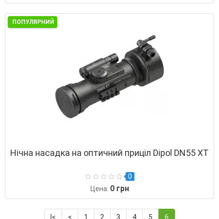
ПОПУЛЯРНИЙ
Нічна насадка на оптичний приціл Dipol DN55 XT
0
0 грн
Цена:
|<
<
1
2
3
4
5
6