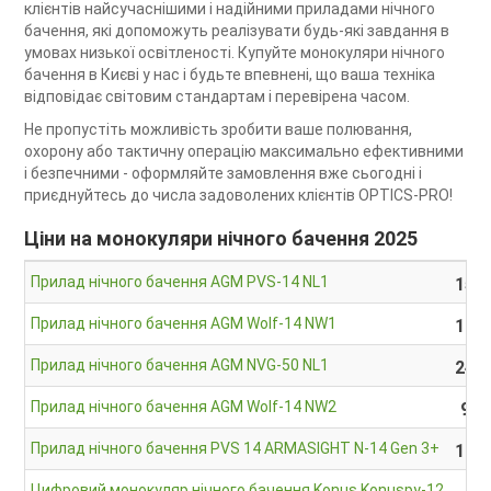
клієнтів найсучаснішими і надійними приладами нічного
бачення, які допоможуть реалізувати будь-які завдання в
умовах низької освітленості. Купуйте монокуляри нічного
бачення в Києві у нас і будьте впевнені, що ваша техніка
відповідає світовим стандартам і перевірена часом.
Не пропустіть можливість зробити ваше полювання,
охорону або тактичну операцію максимально ефективними
і безпечними - оформляйте замовлення вже сьогодні і
приєднуйтесь до числа задоволених клієнтів OPTICS-PRO!
Ціни на монокуляри нічного бачення 2025
Прилад нічного бачення AGM PVS-14 NL1
153 
Прилад нічного бачення AGM Wolf-14 NW1
105 
Прилад нічного бачення AGM NVG-50 NL1
245 
Прилад нічного бачення AGM Wolf-14 NW2
95 
Прилад нічного бачення PVS 14 ARMASIGHT N-14 Gen 3+
174 
Цифровий монокуляр нічного бачення Konus Konuspy-12