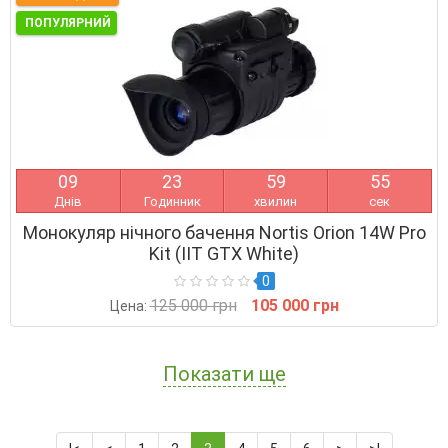
ПОПУЛЯРНИЙ
0
9
2
3
5
9
5
3
Днів
Годинник
хвилин
сек
Монокуляр нічного бачення Nortis Orion 14W Pro
Kit (IIT GTX White)
0
125 000 грн
105 000 грн
Цена:
Показати ще