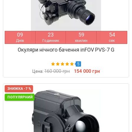
0
9
2
3
5
9
5
3
Днів
Годинник
хвилин
сек
Окуляри нічного бачення inFOV PVS-7 G
5
160 000 грн
154 000 грн
Цена:
ЗНИЖКА -7 %
ПОПУЛЯРНИЙ