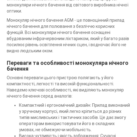
монокуляри нічного бачення від світового виробника нічної
оптики.
Монокуляр нічного бачення AGM - це повноцінний прилад
нічного бачення для полювання з безліччю корисних
функцій. Всі монокуляри нічного бачення оснащені
вбудованим інфрачервоним ліхтариком, який у багато разів
посилює рівень освітлення нічних сцен, і водночас його не
видно людським оком.
Переваги та особливості монокуляра нічного
бачення
Основні переваги цього пристрою полягають у його
компактності, легкості та високій функціональності.
Наведемо ключові особливості, які виділяють монокуляр
нічного бачення серед аналогів:
Компактний і ергономічний дизайн: Прилад виконаний
у зручному корпусі, який легко кріпиться до різних
типів мисливських і тактичних засобів. Це дає змогу
операторам використовувати його в складних
умовах, не обмежуючи мобільність.
Висока чутливість і якість зображення: Сучасні