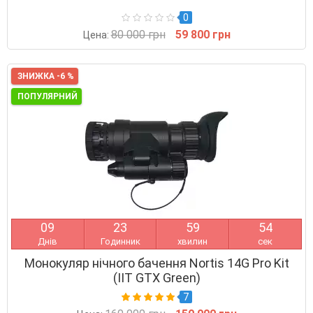
0
80 000 грн
59 800 грн
Цена:
ЗНИЖКА -6 %
ПОПУЛЯРНИЙ
0
9
2
3
5
9
5
3
Днів
Годинник
хвилин
сек
Монокуляр нічного бачення Nortis 14G Pro Kit
(IIT GTX Green)
7