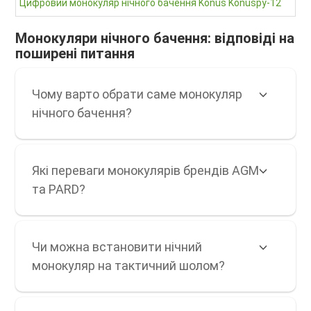
Цифровий монокуляр нічного бачення Konus Konuspy-12
8 0
Монокуляри нічного бачення: відповіді на
поширені питання
Чому варто обрати саме монокуляр
нічного бачення?
Які переваги монокулярів брендів AGM
та PARD?
Чи можна встановити нічний
монокуляр на тактичний шолом?