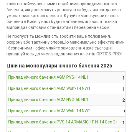
клієнтів найсучаснішими і надійними приладами нічного
бачення, які допоможуть реалізувати будь-які завдання в
умовах низької освітленості. Купуйте монокуляри нічного
бачення в Києві у нас і будьте впевнені, що ваша техніка
відповідає світовим стандартам і перевірена часом.
Не пропустіть можливість зробити ваше полювання,
охорону або тактичну операцію максимально ефективними
і безпечними - оформляйте замовлення вже сьогодні і
приєднуйтесь до числа задоволених клієнтів OPTICS-PRO!
Ціни на монокуляри нічного бачення 2025
Прилад нічного бачення AGM PVS-14 NL1
153 
Прилад нічного бачення AGM Wolf-14 NW1
105 
Прилад нічного бачення AGM NVG-50 NL1
245 
Прилад нічного бачення AGM Wolf-14 NW2
95 
Прилад нічного бачення PVS 14 ARMASIGHT N-14 Gen 3+
174 