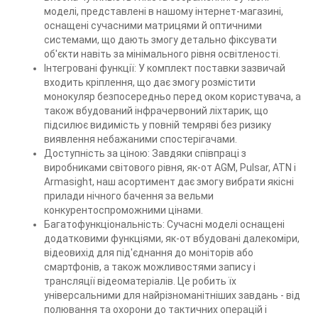
моделі, представлені в нашому інтернет-магазині,
оснащені сучасними матрицями й оптичними
системами, що дають змогу детально фіксувати
об'єкти навіть за мінімального рівня освітленості.
Інтегровані функції: У комплект поставки зазвичай
входить кріплення, що дає змогу розмістити
монокуляр безпосередньо перед оком користувача, а
також вбудований інфрачервоний ліхтарик, що
підсилює видимість у повній темряві без ризику
виявлення небажаними спостерігачами.
Доступність за ціною: Завдяки співпраці з
виробниками світового рівня, як-от AGM, Pulsar, ATN і
Armasight, наш асортимент дає змогу вибрати якісні
прилади нічного бачення за вельми
конкурентоспроможними цінами.
Багатофункціональність: Сучасні моделі оснащені
додатковими функціями, як-от вбудовані далекоміри,
відеовихід для під'єднання до моніторів або
смартфонів, а також можливостями запису і
трансляції відеоматеріалів. Це робить їх
універсальними для найрізноманітніших завдань - від
полювання та охорони до тактичних операцій і