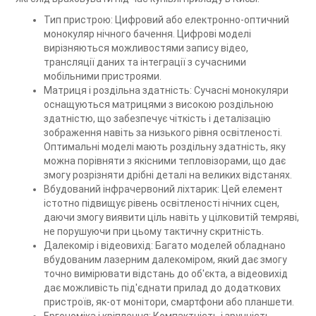
Тип пристрою: Цифровий або електронно-оптичний
монокуляр нічного бачення. Цифрові моделі
вирізняються можливостями запису відео,
трансляції даних та інтеграції з сучасними
мобільними пристроями.
Матриця і роздільна здатність: Сучасні монокуляри
оснащуються матрицями з високою роздільною
здатністю, що забезпечує чіткість і деталізацію
зображення навіть за низького рівня освітленості.
Оптимальні моделі мають роздільну здатність, яку
можна порівняти з якісними тепловізорами, що дає
змогу розрізняти дрібні деталі на великих відстанях.
Вбудований інфрачервоний ліхтарик: Цей елемент
істотно підвищує рівень освітленості нічних сцен,
даючи змогу виявити ціль навіть у цілковитій темряві,
не порушуючи при цьому тактичну скритність.
Далекомір і відеовихід: Багато моделей обладнано
вбудованим лазерним далекоміром, який дає змогу
точно вимірювати відстань до об'єкта, а відеовихід
дає можливість під'єднати прилад до додаткових
пристроїв, як-от монітори, смартфони або планшети.
Ергономіка і кріплення: Компактність і зручність