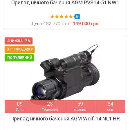
Прилад нічного бачення AGM PVS14-51 NW1
6
182 770 грн
149 000 грн
Цена:
ЗНИЖКА -7 %
ХІТ ПРОДАЖУ
ПОПУЛЯРНИЙ
0
9
2
3
5
9
5
3
Днів
Годинник
хвилин
сек
Прилад нічного бачення AGM Wolf-14 NL1 HR