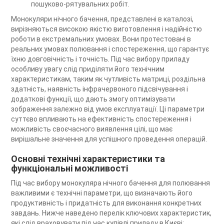
пошуково-рятувальних робіт.
Монокуляри нічного бачення, представлені в каталозі,
вирізняються високою якістю виготовлення і надійністю
роботи в екстремальних умовах. Вони протестовані в
реальних умовах полювання і спостереження, що гарантує
їхню довговічність і точність. Під час вибору приладу
особливу увагу слід приділяти його технічним
характеристикам, таким як чутливість матриці, роздільна
здатність, наявність інфрачервоного підсвічування і
додаткові функції, що дають змогу оптимізувати
зображення залежно від умов експлуатації. Ці параметри
суттєво впливають на ефективність спостереження і
можливість своєчасного виявлення цілі, що має
вирішальне значення для успішного проведення операцій.
Основні технічні характеристики та
функціональні можливості
Під час вибору монокуляра нічного бачення для полювання
важливими є технічні параметри, що визначають його
продуктивність і придатність для виконання конкретних
завдань. Нижче наведено перелік ключових характеристик,
які слід враховувати під час купівлі приладу в Києві: