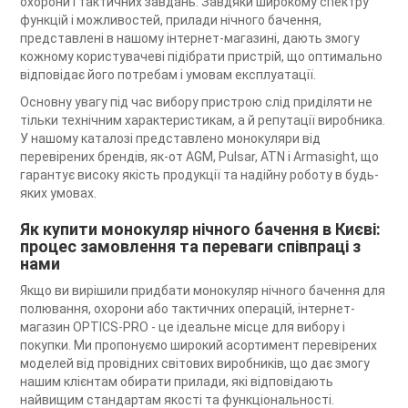
охорони і тактичних завдань. Завдяки широкому спектру
функцій і можливостей, прилади нічного бачення,
представлені в нашому інтернет-магазині, дають змогу
кожному користувачеві підібрати пристрій, що оптимально
відповідає його потребам і умовам експлуатації.
Основну увагу під час вибору пристрою слід приділяти не
тільки технічним характеристикам, а й репутації виробника.
У нашому каталозі представлено монокуляри від
перевірених брендів, як-от AGM, Pulsar, ATN і Armasight, що
гарантує високу якість продукції та надійну роботу в будь-
яких умовах.
Як купити монокуляр нічного бачення в Києві:
процес замовлення та переваги співпраці з
нами
Якщо ви вирішили придбати монокуляр нічного бачення для
полювання, охорони або тактичних операцій, інтернет-
магазин OPTICS-PRO - це ідеальне місце для вибору і
покупки. Ми пропонуємо широкий асортимент перевірених
моделей від провідних світових виробників, що дає змогу
нашим клієнтам обирати прилади, які відповідають
найвищим стандартам якості та функціональності.