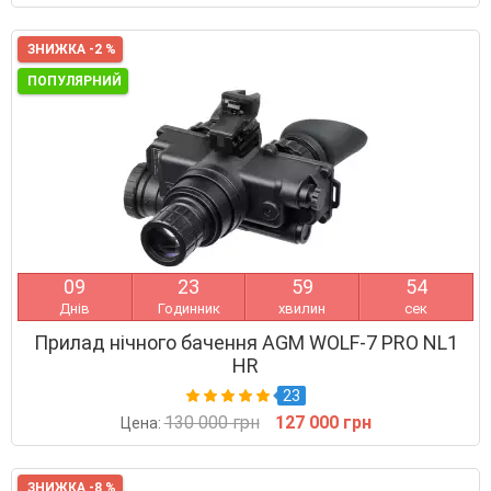
ЗНИЖКА -2 %
ПОПУЛЯРНИЙ
0
9
2
3
5
9
5
3
Днів
Годинник
хвилин
сек
Прилад нічного бачення AGM WOLF-7 PRO NL1
HR
23
130 000 грн
127 000 грн
Цена:
ЗНИЖКА -8 %