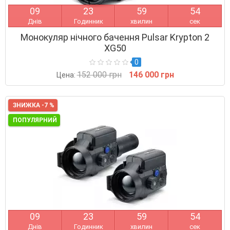
0
9
2
3
5
9
5
3
Днів
Годинник
хвилин
сек
Монокуляр нічного бачення Pulsar Krypton 2
XG50
0
152 000 грн
146 000 грн
Цена:
ЗНИЖКА -7 %
ПОПУЛЯРНИЙ
0
9
2
3
5
9
5
3
Днів
Годинник
хвилин
сек