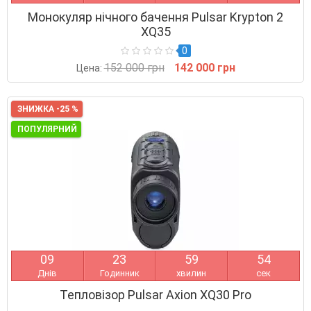
Монокуляр нічного бачення Pulsar Krypton 2
XQ35
0
152 000 грн
142 000 грн
Цена:
ЗНИЖКА -25 %
ПОПУЛЯРНИЙ
0
9
2
3
5
9
5
3
Днів
Годинник
хвилин
сек
Тепловізор Pulsar Axion XQ30 Pro