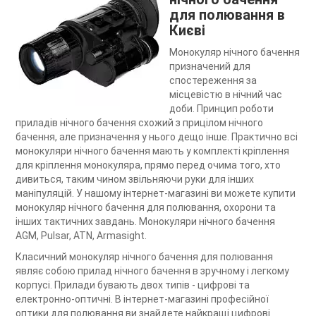
для полювання в
Києві
Монокуляр нічного бачення
призначений для
спостереження за
місцевістю в нічний час
доби. Принцип роботи
приладів нічного бачення схожий з прицілом нічного
бачення, але призначення у нього дещо інше. Практично всі
монокуляри нічного бачення мають у комплекті кріплення
для кріплення монокуляра, прямо перед очима того, хто
дивиться, таким чином звільняючи руки для інших
маніпуляцій. У нашому інтернет-магазині ви можете купити
монокуляр нічного бачення для полювання, охорони та
інших тактичних завдань. Монокуляри нічного бачення
AGM, Pulsar, ATN, Armasight.
Класичний монокуляр нічного бачення для полювання
являє собою прилад нічного бачення в зручному і легкому
корпусі. Прилади бувають двох типів - цифрові та
електронно-оптичні. В інтернет-магазині професійної
оптики для полювання ви знайдете найкращі цифрові