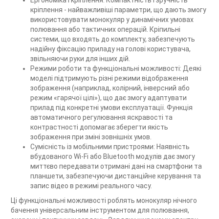
кріплення - найважливіші параметри, що дають змогу
використовувати монокуляр у динамічних умовах
полювання або тактичних операцій. Кріпильні
системи, що входять до комплекту, забезпечують
надійну фіксацію приладу на голові користувача,
звільняючи руки для інших дій.
Режими роботи та функціональні можливості: Деякі
моделі підтримують різні режими відображення
зображення (наприклад, колірний, інверсний або
режим «гарячої цілі»), що дає змогу адаптувати
прилад під конкретні умови експлуатації. Функція
автоматичного регулювання яскравості та
контрастності допомагає зберегти якість
зображення при зміні зовнішніх умов.
Сумісність із мобільними пристроями: Наявність
вбудованого Wi-Fi або Bluetooth модулів дає змогу
миттєво передавати отримані дані на смартфони та
планшети, забезпечуючи дистанційне керування та
запис відео в режимі реального часу.
Ці функціональні можливості роблять монокуляр нічного
бачення універсальним інструментом для полювання,