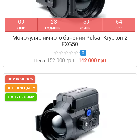
0
9
2
3
5
9
5
3
Днів
Годинник
хвилин
сек
Монокуляр нічного бачення Pulsar Krypton 2
FXG50
0
152 000 грн
142 000 грн
Цена:
ЗНИЖКА -4 %
ХІТ ПРОДАЖУ
ПОПУЛЯРНИЙ