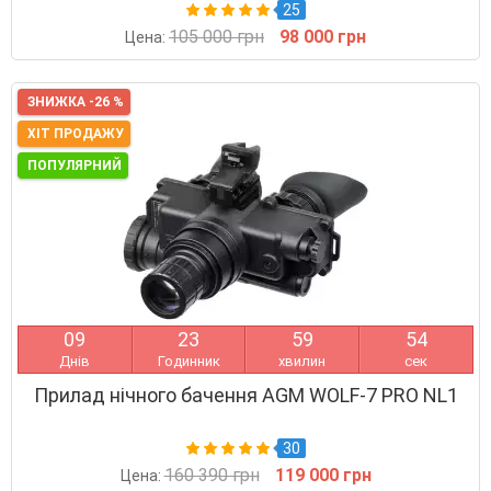
25
105 000 грн
98 000 грн
Цена:
ЗНИЖКА -26 %
ХІТ ПРОДАЖУ
ПОПУЛЯРНИЙ
0
9
2
3
5
9
5
3
Днів
Годинник
хвилин
сек
Прилад нічного бачення AGM WOLF-7 PRO NL1
30
160 390 грн
119 000 грн
Цена: