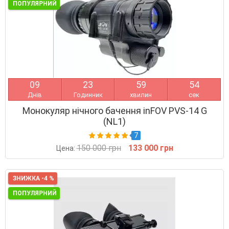
ПОПУЛЯРНИЙ
0
9
2
3
5
9
5
3
Днів
Годинник
хвилин
сек
Монокуляр нічного бачення inFOV PVS-14 G
(NL1)
7
150 000 грн
133 000 грн
Цена:
ЗНИЖКА -4 %
ПОПУЛЯРНИЙ