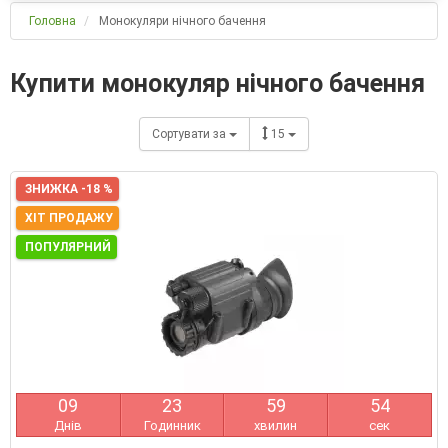
Головна
Монокуляри нічного бачення
Купити монокуляр нічного бачення
Сортувати за
15
ЗНИЖКА -18 %
ХІТ ПРОДАЖУ
ПОПУЛЯРНИЙ
0
9
2
3
5
9
5
3
Днів
Годинник
хвилин
сек