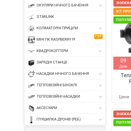
ЗНИЖКА
ОКУЛЯРИ НІЧНОГО БАЧЕННЯ
ХІТ ПР
STARLINK
ПОПУЛ
КОЛІМАТОРНІ ПРИЦІЛИ
TOP
МІНІ ПК RASPBERRY PI
КВАДРОКОПТЕРИ
0
9
ЗАРЯДНІ СТАНЦІЇ
Днів
НАСАДКИ НІЧНОГО БАЧЕННЯ
Теп
ТЕПЛОВІЗІЙНІ БІНОКЛІ
ТЕПЛОВІЗІЙНІ НАСАДКИ
Цена:
АКСЕСУАРИ
ЗНИЖКА
ГЛУШИЛКА ДРОНІВ (РЕБ)
ПОПУЛ