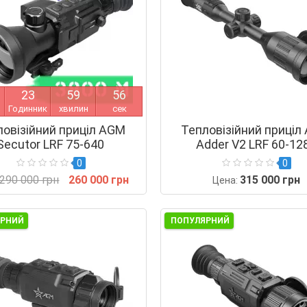
2
3
5
9
5
5
Годинник
хвилин
сек
ловізійний приціл AGM
Тепловізійний приціл
Secutor LRF 75-640
Adder V2 LRF 60-12
0
0
290 000 грн
260 000 грн
315 000 грн
Цена:
ЯРНИЙ
ПОПУЛЯРНИЙ