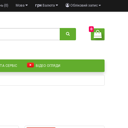
грн
ь (0)
Мова
Валюта
Обліковий запис
0
 ТА СЕРВІС
ВІДЕО ОГЛЯДИ