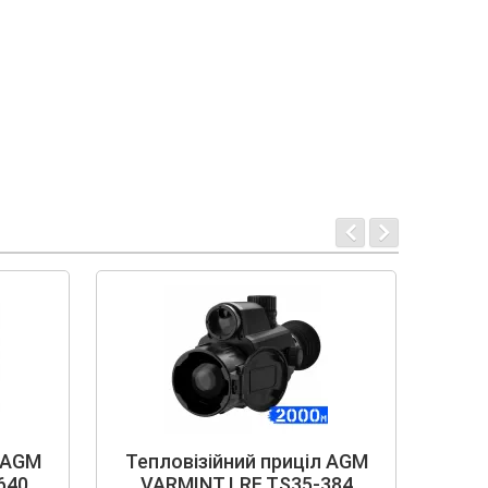
л AGM
Тепловізійний приціл AGM
Теп
640
VARMINT LRF TS35-384