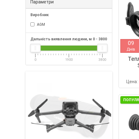
Параметри
Виробник
AGM
Дальність виявлення людини, м
0
-
3800
0
9
Днів
Теп
0
1900
3800
Цена:
ПОПУЛ