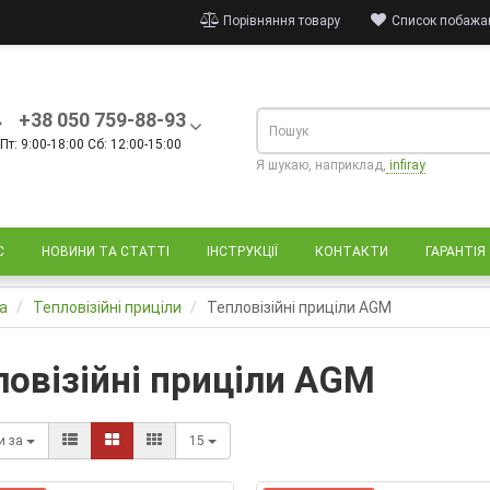
Порівняння товару
Список побажан
+38 050 759-88-93
Пт: 9:00-18:00 Сб: 12:00-15:00
Я шукаю, наприклад,
infiray
С
НОВИНИ ТА СТАТТІ
ІНСТРУКЦІЇ
КОНТАКТИ
ГАРАНТІЯ
а
Тепловізійні приціли
Тепловізійні приціли AGM
ловізійні приціли AGM
и за
15