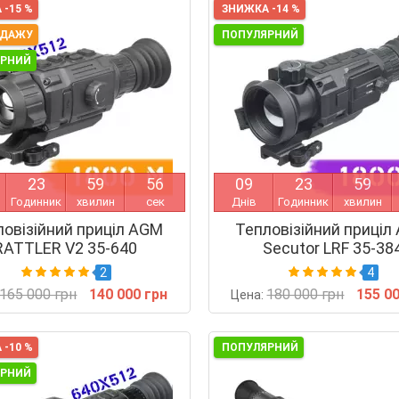
 -15 %
ЗНИЖКА -14 %
ОДАЖУ
ПОПУЛЯРНИЙ
ЯРНИЙ
2
3
5
9
5
5
0
9
2
3
5
9
Годинник
хвилин
сек
Днів
Годинник
хвилин
ловізійний приціл AGM
Тепловізійний приціл
RATTLER V2 35-640
Secutor LRF 35-38
2
4
165 000 грн
140 000 грн
180 000 грн
155 0
Цена:
 -10 %
ПОПУЛЯРНИЙ
ЯРНИЙ