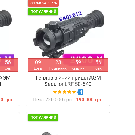
ЗНИЖКА -17 %
ПОПУЛЯРНИЙ
5
5
0
9
2
3
5
9
5
5
сек
Днів
Годинник
хвилин
сек
 AGM
Тепловізійний приціл AGM
4
Secutor LRF 50-640
4
00 грн
230 000 грн
190 000 грн
Цена:
ПОПУЛЯРНИЙ