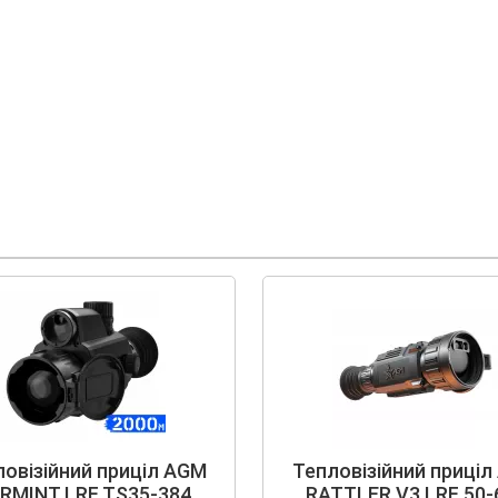
овізійний приціл AGM
Тепловізійний приці
RMINT LRF TS35-384
RATTLER V3 LRF 50-