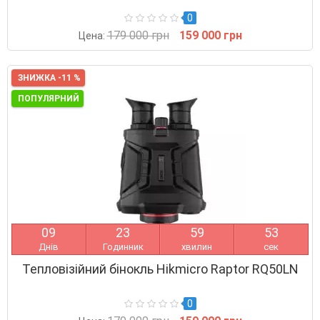
0
179 000 грн
159 000 грн
Цена:
ЗНИЖКА -11 %
ПОПУЛЯРНИЙ
0
9
2
3
5
9
5
2
Днів
Годинник
хвилин
сек
Тепловізійний бінокль Hikmicro Raptor RQ50LN
0