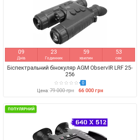
0
9
2
3
5
9
5
2
Днів
Годинник
хвилин
сек
Біспектральний бінокуляр AGM ObservIR LRF 25-
256
0
79 000 грн
66 000 грн
Цена:
ПОПУЛЯРНИЙ