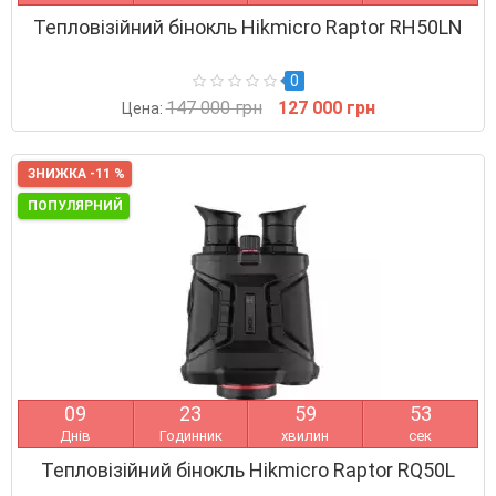
Тепловізійний бінокль Hikmicro Raptor RH50LN
0
147 000 грн
127 000 грн
Цена:
ЗНИЖКА -11 %
ПОПУЛЯРНИЙ
0
9
2
3
5
9
5
2
Днів
Годинник
хвилин
сек
Тепловізійний бінокль Hikmicro Raptor RQ50L