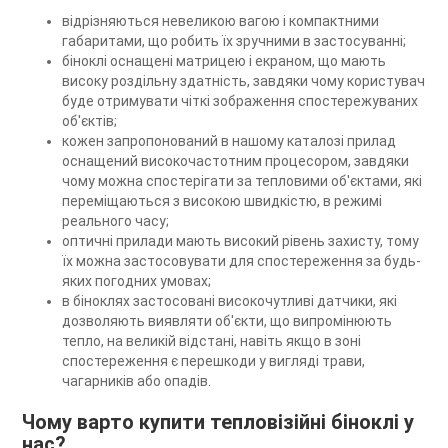
відрізняються невеликою вагою і компактними
габаритами, що робить їх зручними в застосуванні;
біноклі оснащені матрицею і екраном, що мають
високу роздільну здатність, завдяки чому користувач
буде отримувати чіткі зображення спостережуваних
об'єктів;
кожен запропонований в нашому каталозі прилад
оснащений високочастотним процесором, завдяки
чому можна спостерігати за тепловими об'єктами, які
переміщаються з високою швидкістю, в режимі
реального часу;
оптичні прилади мають високий рівень захисту, тому
їх можна застосовувати для спостереження за будь-
яких погодних умовах;
в біноклях застосовані високочутливі датчики, які
дозволяють виявляти об'єкти, що випромінюють
тепло, на великій відстані, навіть якщо в зоні
спостереження є перешкоди у вигляді трави,
чагарників або опадів.
Чому варто купити тепловізійні біноклі у
нас?