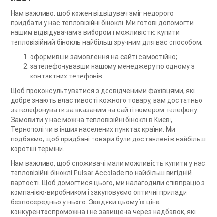
Нам важливо, щоб кожен відвідувач зміг недорого
придбати у нас тепловізійні біноклі. Ми готові допомогти
нашим відвідувачам з вибором і можливістю купити
тепловізійний бінокль найбільш зручним для вас способом:
оформивши замовлення на сайті самостійно;
зателефонувавши нашому менеджеру по одному з
контактних телефонів.
Щоб проконсультуватися з досвідченими фахівцями, які
добре знають властивості кожного товару, вам достатньо
зателефонувати за вказаним на сайті номером телефону.
Замовити у нас можна тепловізійні біноклі в Києві,
Тернополі чи в інших населених пунктах країни. Ми
подбаємо, щоб придбані товари були доставлені в найбільш
коротші терміни.
Нам важливо, щоб споживачі мали можливість купити у нас
тепловізійні біноклі Pulsar Accolade по найбільш вигідній
вартості. Щоб домогтися цього, ми налагодили співпрацю з
компанією-виробником і закуповуємо оптичні прилади
безпосередньо у нього. Завдяки цьому їх ціна
конкурентоспроможна і не завищена через надбавок, які