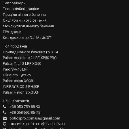
Тепловізори
Тепловізійні приціли
Приціли нічного бачення
Окуляри нічного бачення
Монокуляри нічного бачення
FPV-дрони
Квадрокоптер DJI Mavic 3T
Топ продажів
Прилад нічного бачення PVS 14
Pulsar Accolade 2 LRF XP50 PRO
Pulsar Trail 2 LRF XQ50
Pard SA-45 LRF
HikMicro Lynx 25
Pulsar Axion XQ38
INFIRAY RICO 2 RH50R
Pulsar Helion 2 XQ50F
Наші Контакти
+38 050 759-88-93
+38 068 692-86-75
opticspro.com.ua@gmail.com
Пн-Пт: 9:00-18:00 Сб: 12:00-15:00