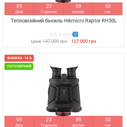
0
9
2
3
5
9
5
2
Днів
Годинник
хвилин
сек
Тепловізійний бінокль Hikmicro Raptor RH50L
0
147 000 грн
127 000 грн
Цена:
ЗНИЖКА -14 %
ПОПУЛЯРНИЙ
0
9
2
3
5
9
5
2
Днів
Годинник
хвилин
сек