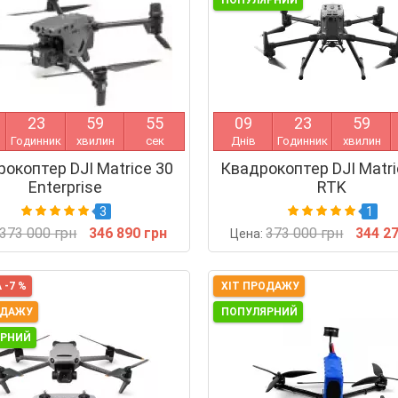
ПОПУЛЯРНИЙ
2
3
5
9
5
4
0
9
2
3
5
9
Годинник
хвилин
сек
Днів
Годинник
хвилин
окоптер DJI Matrice 30
Квадрокоптер DJI Matri
Enterprise
RTK
3
1
373 000 грн
346 890 грн
373 000 грн
344 2
Цена:
 -7 %
ХІТ ПРОДАЖУ
ОДАЖУ
ПОПУЛЯРНИЙ
ЯРНИЙ