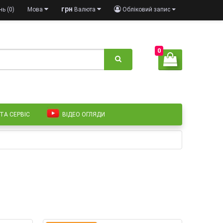
грн
ь (0)
Мова
Валюта
Обліковий запис
0
 ТА СЕРВІС
ВІДЕО ОГЛЯДИ