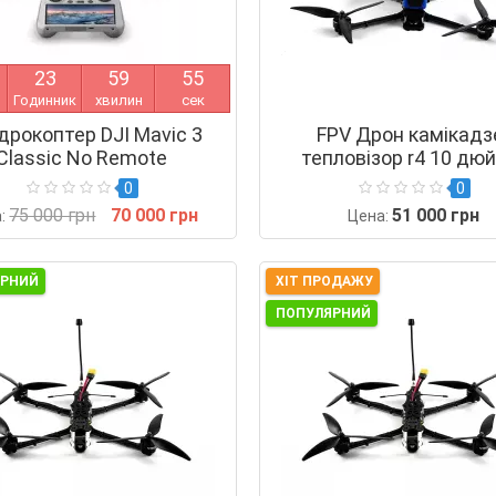
2
3
5
9
5
4
Годинник
хвилин
сек
дрокоптер DJI Mavic 3
FPV Дрон камікадз
Classic No Remote
тепловізор r4 10 дю
0
0
75 000 грн
70 000 грн
51 000 грн
а:
Цена:
ЯРНИЙ
ХІТ ПРОДАЖУ
ПОПУЛЯРНИЙ