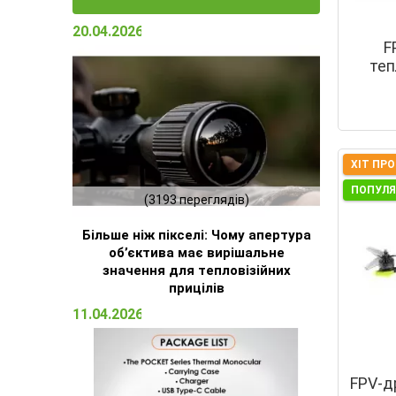
20.04.2026 15:23
F
теп
ХІТ ПР
ПОПУЛ
(3193 переглядів)
Більше ніж пікселі: Чому апертура
об’єктива має вирішальне
значення для тепловізійних
прицілів
11.04.2026 16:51
FPV-др