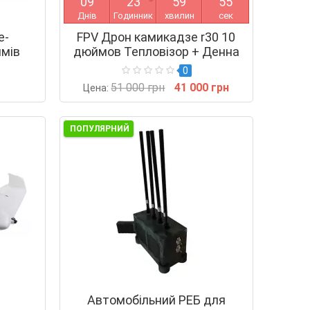
0
9
2
3
5
9
5
4
Днів
Годинник
хвилин
сек
е-
FPV Дрон камикадзе r30 10
ймів
дюймов Тепловізор + Денна
0
51 000 грн
41 000 грн
Цена:
ПОПУЛЯРНИЙ
Автомобільний РЕБ для