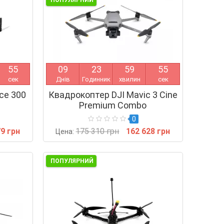
ПОПУЛЯРНИЙ
5
4
0
9
2
3
5
9
5
4
сек
Днів
Годинник
хвилин
сек
ce 300
Квадрокоптер DJI Mavic 3 Cine
Premium Combo
0
79 грн
175 310 грн
162 628 грн
Цена:
ПОПУЛЯРНИЙ