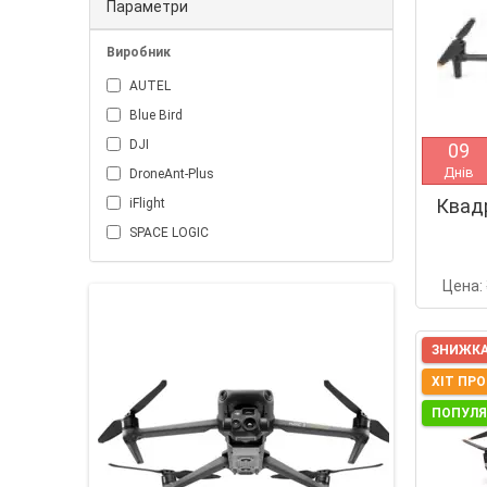
Параметри
Виробник
AUTEL
Blue Bird
DJI
0
9
Днів
DroneAnt-Plus
Квадр
iFlight
SPACE LOGIC
Цена:
ЗНИЖКА
ХІТ ПР
ПОПУЛ