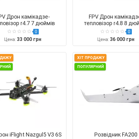
PV Дрон камікадзе-
FPV Дрон камікадз
ловізор r4.7 7 дюймів
тепловізор r4.8 8 дю
0
0
33 000 грн
36 000 грн
Цена:
Цена:
ОДАЖУ
ХІТ ПРОДАЖУ
ЯРНИЙ
ПОПУЛЯРНИЙ
он iFlight Nazgul5 V3 6S
Розвідник FA200