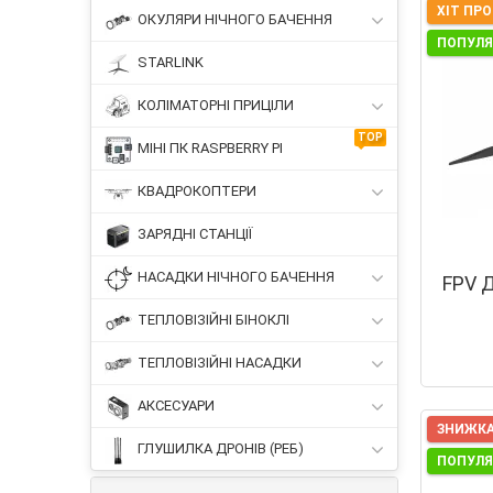
ХІТ ПР
ОКУЛЯРИ НІЧНОГО БАЧЕННЯ
ПОПУЛ
STARLINK
КОЛІМАТОРНІ ПРИЦІЛИ
TOP
МІНІ ПК RASPBERRY PI
КВАДРОКОПТЕРИ
ЗАРЯДНІ СТАНЦІЇ
НАСАДКИ НІЧНОГО БАЧЕННЯ
FPV Д
ТЕПЛОВІЗІЙНІ БІНОКЛІ
ТЕПЛОВІЗІЙНІ НАСАДКИ
АКСЕСУАРИ
ЗНИЖКА
ГЛУШИЛКА ДРОНІВ (РЕБ)
ПОПУЛ