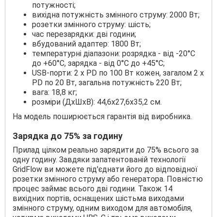
потужності;
вихідна потужність змінного струму: 2000 Вт;
розетки змінного струму: шість;
час перезарядки: дві години;
вбудований адаптер: 1800 Вт;
температурні діапазони: розрядка - від -20°С
до +60°С, зарядка - від 0°С до +45°С;
USB-порти: 2 x PD по 100 Вт кожен, загалом 2 x
PD по 20 Вт, загальна потужність 220 Вт;
вага: 18,8 кг;
розміри (ДхШхВ): 44,6x27,6x35,2 см.
На модель поширюється гарантія від виробника.
Зарядка до 75% за годину
Прилад цілком реально зарядити до 75% всього за
одну годину. Завдяки запатентованій технології
GridFlow ви можете під'єднати його до відповідної
розетки змінного струму або генератора. Повністю
процес займає всього дві години. Також 14
вихідних портів, оснащених шістьма виходами
змінного струму, одним виходом для автомобіля,