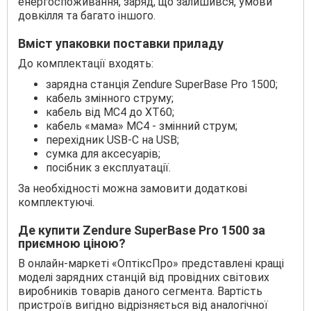
енергоспоживання, заряд, що залишився, умови
довкілля та багато іншого.
Вміст упаковки поставки приладу
До комплектації входять:
зарядна станція Zendure SuperBase Pro 1500;
кабель змінного струму;
кабель від MC4 до XT60;
кабель «мама» MC4 - змінний струм;
перехідник USB-C на USB;
сумка для аксесуарів;
посібник з експлуатації.
За необхідності можна замовити додаткові
комплектуючі.
Де купити Zendure SuperBase Pro 1500 за
приємною ціною?
В онлайн-маркеті «ОптіксПро» представлені кращі
моделі зарядних станцій від провідних світових
виробників товарів даного сегмента. Вартість
пристроїв вигідно відрізняється від аналогічної