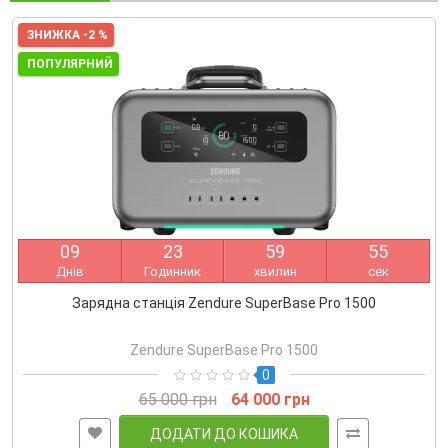
ЗНИЖКА -2 %
ПОПУЛЯРНИЙ
0
9
2
3
5
9
5
5
Днів
Годинник
хвилин
сек
Зарядна станція Zendure SuperBase Pro 1500
Zendure SuperBase Pro 1500
0
65 000 грн
64 000 грн
ДОДАТИ ДО КОШИКА