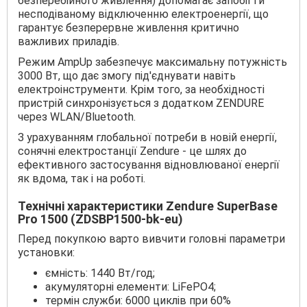
безперебійного живлення) допомагає запобігти
несподіваному відключенню електроенергії, що
гарантує безперервне живлення критично
важливих приладів.
Режим AmpUp забезпечує максимальну потужність
3000 Вт, що дає змогу під'єднувати навіть
електроінструменти. Крім того, за необхідності
пристрій синхронізується з додатком ZENDURE
через WLAN/Bluetooth.
З урахуванням глобальної потреби в новій енергії,
сонячні електростанції Zendure - це шлях до
ефективного застосування відновлюваної енергії
як вдома, так і на роботі.
Технічні характеристики Zendure SuperBase
Pro 1500 (ZDSBP1500-bk-eu)
Перед покупкою варто вивчити головні параметри
установки:
ємність: 1440 Вт/год;
акумуляторні елементи: LiFePO4;
термін служби: 6000 циклів при 60%