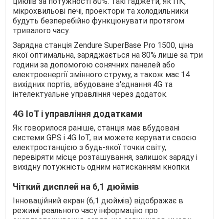
циклів за потужності 80%. Такі гаджети, як ПК,
мікрохвильові печі, проектори та холодильники
будуть безперебійно функціонувати протягом
тривалого часу.
Зарядна станція Zendure SuperBase Pro 1500, ціна
якої оптимальна, заряджається на 80% лише за три
години за допомогою сонячних панелей або
електроенергії змінного струму, а також має 14
вихідних портів, вбудоване з'єднання 4G та
інтелектуальне управління через додаток.
4G IoT і управління додатками
Як говорилося раніше, станція має вбудовані
системи GPS і 4G IoT, ви можете керувати своєю
електростанцією з будь-якої точки світу,
перевіряти місце розташування, залишок заряду і
вихідну потужність одним натисканням кнопки.
Чіткий дисплей на 6,1 дюймів
Інноваційний екран (6,1 дюймів) відображає в
режимі реального часу інформацію про