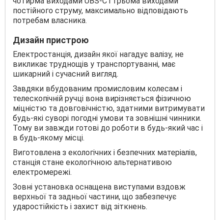
чотирма виходами UBS-C і трьома виходами
постійного струму, максимально відповідають
потребам власника.
Дизайн пристрою
Електростанція, дизайн якої нагадує валізу, не
викликає труднощів у транспортуванні, має
шикарний і сучасний вигляд.
Завдяки вбудованим промисловим колесам і
телескопічній ручці вона вирізняється фізичною
міцністю та довговічністю, здатними витримувати
будь-які суворі погодні умови та зовнішні чинники.
Тому ви завжди готові до роботи в будь-який час і
в будь-якому місці.
Виготовлена з екологічних і безпечних матеріалів,
станція стане екологічною альтернативою
електромережі.
Зовні установка оснащена виступами вздовж
верхньої та задньої частини, що забезпечує
ударостійкість і захист від зіткнень.