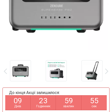
До кінця Акції залишилося:
0
9
2
3
5
9
5
5
Днів
Годинник
хвилин
сек