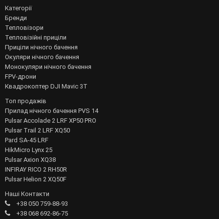
Категорії
Бренди
Тепловізори
Тепловізійні приціли
Приціли нічного бачення
Окуляри нічного бачення
Монокуляри нічного бачення
FPV-дрони
Квадрокоптер DJI Mavic 3T
Топ продажів
Прилад нічного бачення PVS 14
Pulsar Accolade 2 LRF XP50 PRO
Pulsar Trail 2 LRF XQ50
Pard SA-45 LRF
HikMicro Lynx 25
Pulsar Axion XQ38
INFIRAY RICO 2 RH50R
Pulsar Helion 2 XQ50F
Наші Контакти
+38 050 759-88-93
+38 068 692-86-75