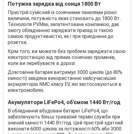
Потужна зарядка від сонця 1800 Вт
Пристрій сумісний із сонячними панелями різної
величини, потужність яких становить до 1800 Вт.
Технологія PVMax, запатентована компанією, дає
змогу обладнанню заряджати прилад із такою
самою продуктивністю, як і при приєднанні до
розетки.
Крім того, ви можете без проблем заряджати свою
електростанцію від прямих сонячних променів,
коли ви перебуваєте в дорозі.
Довговічна батарея витримує 3000 циклів (до 80%
ємності) завдяки використанню найсучасніших
акумуляторів NMC класу EV, які застосовуються в
електромобілях.
Акумулятори LiFePo4, об'ємом 1440 Вт/год
В обладнання вбудовані батареї LiFePo4, що
забезпечують більш тривалий термін служби при
значній ємності 1440 Вт/год. Цей пристрій здатний
виконати 6000 циклів за потужності 60% або 3000