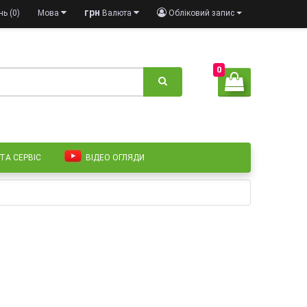
грн
ь (0)
Мова
Валюта
Обліковий запис
0
 ТА СЕРВІС
ВІДЕО ОГЛЯДИ