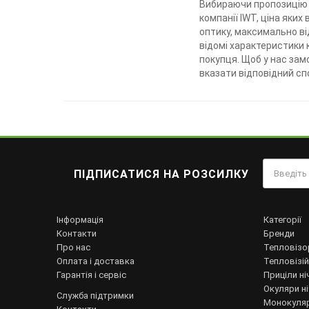
Вибираючи пропозицію 
компанії IWT, ціна яки
оптику, максимально ві
відомі характеристики 
покупця. Щоб у нас замо
вказати відповідний сп
ПІДПИСАТИСЯ НА РОЗСИЛКУ
Інформація
Категорії
Контакти
Бренди
Про нас
Тепловізо
Оплата і доставка
Тепловізій
Гарантія і сервіс
Приціли ні
Окуляри н
Служба підтримки
Монокуляр