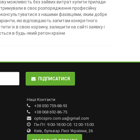
ву можливість без зайвих витрат купити прилади
і отримували в своє розпорядження професійну
роконсультуватися з нашими фахівцями, яким добре
ріанти, які відповідають запитам конкретного
ити їх в свою корзину, залишити на сайті заявку і
ться в будь-який регіон країни.
ПІДПИСАТИСЯ
Наші Контакти
+38 050 759-88-93
+38 068 692-86-75
opticspro.com.ua@gmail.com
Пн-Пт: 9:00-18:00 Сб: 12:00-15:00
Київ, бульвар Лесі Українки, 26