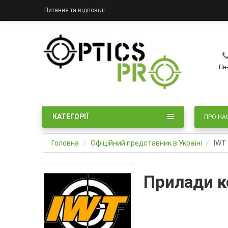
Питання та відповіді
Пн-
КАТЕГОРІЇ
ПРО НА
Головна
Офіційний представник в Україні
IWT
Прилади к