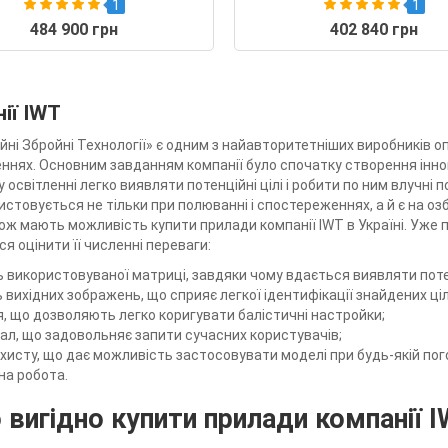
1
1
484 900 грн
402 840 грн
ії IWT
йні Збройні Технології» є одним з найавторитетніших виробників 
ннях. Основним завданням компанії було спочатку створення іннов
 освітленні легко виявляти потенційні цілі і робити по ним влучні
товується не тільки при полюванні і спостереженнях, а й є на озбр
ож мають можливість купити прилади компанії IWT в Україні. Уже 
я оцінити її численні переваги:
 використовуваної матриці, завдяки чому вдається виявляти потенці
 вихідних зображень, що сприяє легкої ідентифікації знайдених ціл
я, що дозволяють легко коригувати балістичні настройки;
ал, що задовольняє запити сучасних користувачів;
хисту, що дає можливість застосовувати моделі при будь-якій пого
на робота.
вигідно купити прилади компанії 