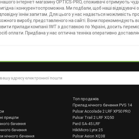
нашого інтернет-магазину OPTICS-PRO, споживачі отримують чудо
х вигідна і конкурентоспроможна. Ми подбали, щоб наші відвідувач
дповідну їхнім запитам. Для цього у нас надається можливість п
кожного виробу, представленого на сайті. Вони порекомендують ва
вити прилади компанії IWT з доставкою по Україні, досить переміст
осіб оплати. Придбана у нас оптична техніка оперативно доставляє
Топ продажів
Прилад нічного бачення PVS 14
ри
Pulsar Accolade 2 LRF XP50 PRO
ні приціли
Pulsar Trail 2 LRF XQ50
чного бачення
Pard SA-45 LRF
ічного бачення
HikMicro Lynx 25
и нічного бачення
Pulsar Axion XQ38