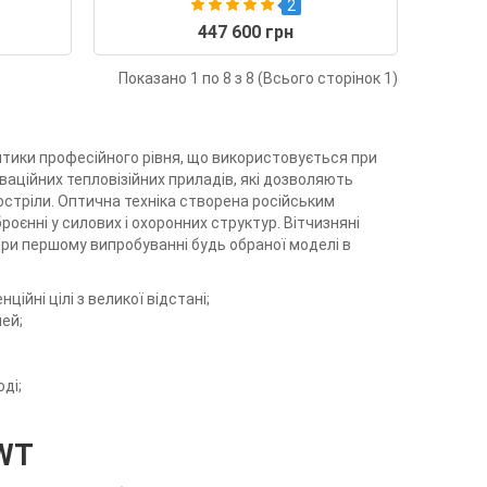
2
447 600 грн
Показано 1 по 8 з 8 (Всього сторінок 1)
оптики професійного рівня, що використовується при
аційних тепловізійних приладів, які дозволяють
 постріли. Оптична техніка створена російським
оєнні у силових і охоронних структур. Вітчизняні
при першому випробуванні будь обраної моделі в
йні цілі з великої відстані;
ей;
ді;
IWT