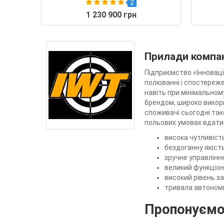
2
1 230 900 грн
Прилади компан
Підприємство «Інноваці
полюванні і спостереже
навіть при мінімальному
брендом, широко викорис
споживачі сьогодні так
польових умовах вдатис
висока чутливість
бездоганну якість
зручне управлінн
великий функціон
високий рівень за
тривала автоном
Пропонуємо 