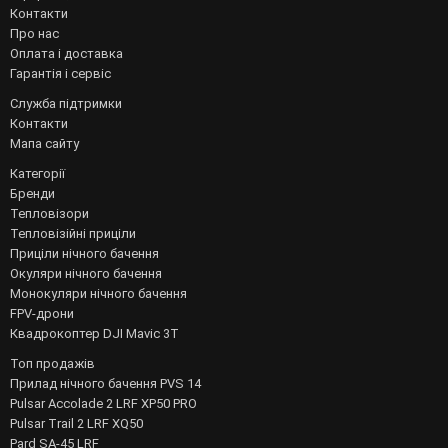
Контакти
Про нас
Оплата і доставка
Гарантія і сервіс
Служба підтримки
Контакти
Мапа сайту
Категорії
Бренди
Тепловізори
Тепловізійні приціли
Приціли нічного бачення
Окуляри нічного бачення
Монокуляри нічного бачення
FPV-дрони
Квадрокоптер DJI Mavic 3T
Топ продажів
Прилад нічного бачення PVS 14
Pulsar Accolade 2 LRF XP50 PRO
Pulsar Trail 2 LRF XQ50
Pard SA-45 LRF