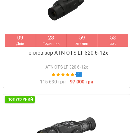
0
9
2
3
5
9
5
3
Днів
Годинник
хвилин
сек
Тепловізор ATN OTS LT 320 6-12x
ATN OTS LT 320 6-12x
1
115 630 грн
97 000 грн
ПОПУЛЯРНИЙ