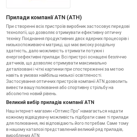
Прилади компанії ATN (АТН)
При створенні всіх пристроїв виробник застосовує передові
технології, що дозволяє отримувати ефективну оптичну
техніку. Поєднання продуктивних двох ядерних процесорів і
низькоспоживаючі матриці, що має високу роздільну
здатність, дало можливість отримати потужні і
енергоефективні прилади. Всі пристрої оснащені безліччю
датчиків, що дозволяє отримувати максимально
деталізовані і чіткі картинки при спостереженні за метою
навіть в умовах найбільш низької освітленості.
Застосування оптичних пристроїв компанії ATN дозволить
вивести вашу полювання або спортивну стрільбу на
абсолютно новий рівень.
Великий вибір приладів компанії ATN
Наш інтернет-магазин «Оптикс Про" намагається надати
кожному відвідувачу можливість підібрати саме ті прилади
для полювання, які відповідають його потребам. Саме тому
в нашому каталозі представлений великий ряд приладів,
вироблених ATN: