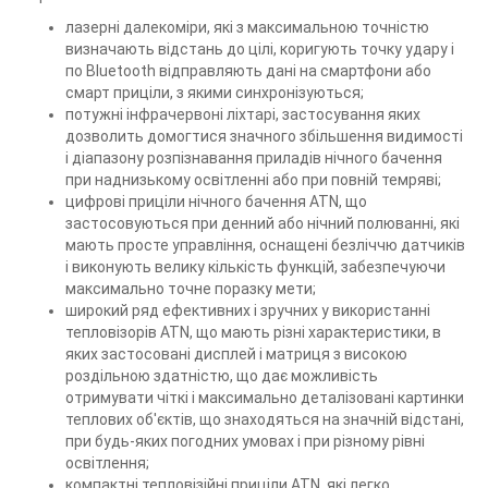
лазерні далекоміри, які з максимальною точністю
визначають відстань до цілі, коригують точку удару і
по Bluetooth відправляють дані на смартфони або
смарт приціли, з якими синхронізуються;
потужні інфрачервоні ліхтарі, застосування яких
дозволить домогтися значного збільшення видимості
і діапазону розпізнавання приладів нічного бачення
при наднизькому освітленні або при повній темряві;
цифрові приціли нічного бачення ATN, що
застосовуються при денний або нічний полюванні, які
мають просте управління, оснащені безліччю датчиків
і виконують велику кількість функцій, забезпечуючи
максимально точне поразку мети;
широкий ряд ефективних і зручних у використанні
тепловізорів ATN, що мають різні характеристики, в
яких застосовані дисплей і матриця з високою
роздільною здатністю, що дає можливість
отримувати чіткі і максимально деталізовані картинки
теплових об'єктів, що знаходяться на значній відстані,
при будь-яких погодних умовах і при різному рівні
освітлення;
компактні тепловізійні приціли ATN, які легко