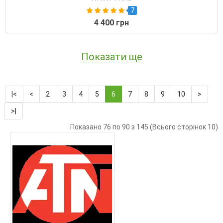
7
4 400 грн
Показати ще
|<
<
2
3
4
5
6
7
8
9
10
>
>|
Показано 76 по 90 з 145 (Всього сторінок 10)