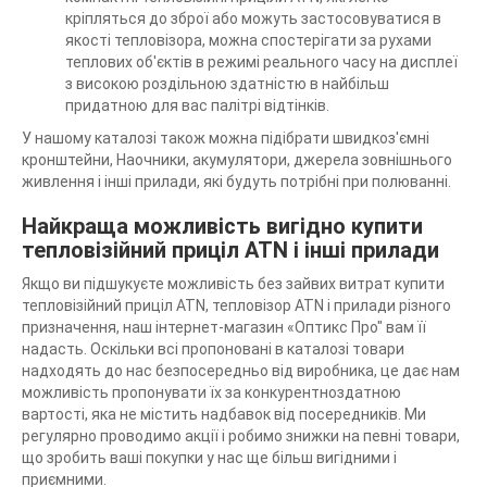
кріпляться до зброї або можуть застосовуватися в
якості тепловізора, можна спостерігати за рухами
теплових об'єктів в режимі реального часу на дисплеї
з високою роздільною здатністю в найбільш
придатною для вас палітрі відтінків.
У нашому каталозі також можна підібрати швидкоз'ємні
кронштейни, Наочники, акумулятори, джерела зовнішнього
живлення і інші прилади, які будуть потрібні при полюванні.
Найкраща можливість вигідно купити
тепловізійний приціл ATN і інші прилади
Якщо ви підшукуєте можливість без зайвих витрат купити
тепловізійний приціл ATN, тепловізор ATN і прилади різного
призначення, наш інтернет-магазин «Оптикс Про" вам її
надасть. Оскільки всі пропоновані в каталозі товари
надходять до нас безпосередньо від виробника, це дає нам
можливість пропонувати їх за конкурентноздатною
вартості, яка не містить надбавок від посередників. Ми
регулярно проводимо акції і робимо знижки на певні товари,
що зробить ваші покупки у нас ще більш вигідними і
приємними.