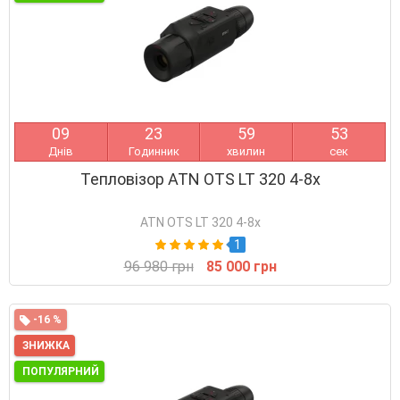
0
9
2
3
5
9
5
3
Днів
Годинник
хвилин
сек
Тепловізор ATN OTS LT 320 4-8x
ATN OTS LT 320 4-8x
1
96 980 грн
85 000 грн
-16 %
ЗНИЖКА
ПОПУЛЯРНИЙ