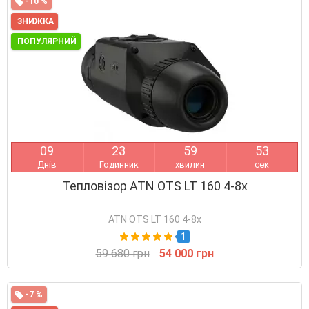
-10 %
ЗНИЖКА
ПОПУЛЯРНИЙ
0
9
2
3
5
9
5
3
Днів
Годинник
хвилин
сек
Тепловізор ATN OTS LT 160 4-8x
ATN OTS LT 160 4-8x
1
59 680 грн
54 000 грн
-7 %