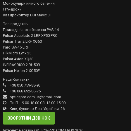
Монокуляри нічного бачення
FPV-дрони
Квадрокоптер DJI Mavic 3T
Топ продажів
Прилад нічного бачення PVS 14
Pulsar Accolade 2 LRF XP50 PRO
Pulsar Trail 2 LRF XQ50
Pard SA-45 LRF
HikMicro Lynx 25
Pulsar Axion XQ38
INFIRAY RICO 2 RH50R
Pulsar Helion 2 XQ50F
Наші Контакти
+38 050 759-88-93
+38 068 692-86-75
opticspro.com.ua@gmail.com
Пн-Пт: 9:00-18:00 Сб: 12:00-15:00
Київ, бульвар Лесі Українки, 26
ЗВОРОТНІЙ ДЗВІНОК
Інтернет магазин OPTICS-PRO.COM.UA © 2026