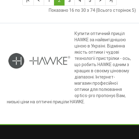
|<
<
1
2
3
4
5
>
>|
Показано 16 по 30 з 74 (Всього сторінок 5)
Купити оптичний приціл
HAWKE за найвигіднішою
ціною в Україні. Відмінна
якість оптики і чудові
технології пристрілки - ось,
що робить HAWKE одним з
кращих в своєму ціновому
діапазоні. Інтернет-
магазин професійної
оптики для полювання
optics-pro пропонує Вам,
низькі ціни на оптичні приціли HAWKE.