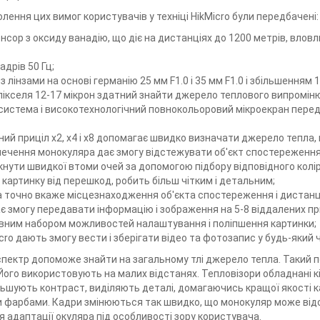
ення цих вимог користувачів у техніці HikMicro були передбачені:
нсор з оксиду ванадію, що діє на дистанціях до 1200 метрів, вло
адрів 50 Гц;
 з лінзами на основі германію 25 мм F1.0 і 35 мм F1.0 і збільшенням
 пікселя 12-17 мікрон здатний знайти джерело теплового випромін
система і високотехнологічний повнокольоровий мікроекран перед
ий приціл х2, х4 і х8 допомагає швидко визначати джерело тепла, н
ечення монокуляра дає змогу відстежувати об'єкт спостереження
нути швидкої втоми очей за допомогою підбору відповідного колірног
картинку від перешкод, робить більш чітким і детальним;
а точно вкаже місцезнаходження об'єкта спостереження і дистанц
ає змогу передавати інформацію і зображення на 5-8 віддалених прис
вним набором можливостей налаштування і поліпшення картинки;
ro дають змогу вести і зберігати відео та фотозапис у будь-який 
пектр допоможе знайти на загальному тлі джерело тепла. Такий по
Його використовують на малих відстанях. Тепловізори обладнані 
ьшують контраст, виділяють деталі, домагаючись кращої якості к
и фарбами. Кадри змінюються так швидко, що монокуляр може ві
я адаптації окуляра під особливості зору користувача.