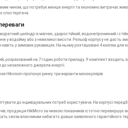
ким чином, що потребує менше енергії та економно витрачає жив
є спостерігача.
переваги
акуратний циліндр із магнію, ударостійкий, водонепроникний і стій
ння у водойму або з невеликої висоти. Рельєф корпусу не дасть зм
навіть у зимових рукавицях. На ньому розташовані 4 кнопки для кор
ий, розрахований на 7 годин роботи приладу. У комплект входить з
 до незалежного джерела енергії.
ія Hikvision пропонує ринку три варіанти монокулярів:
птувати до індивідуальних потреб користувача. На корпусі передб
ів, продукція HikMicro за низкою показників істотно перевершує ан
жать своїм власникам набагато довше заявленого гарантійного терм