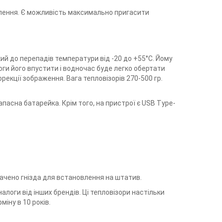
лення. Є можливість максимально пригасити
кий до перепадів температури від -20 до +55°С. Йому
оги його впустити і водночас буде легко обертати
екції зображення. Вага тепловізорів 270-500 гр.
апасна батарейка. Крім того, на пристрої є USB Type-
ачено гнізда для встановлення на штатив.
алоги від інших брендів. Ці тепловізори настільки
іну в 10 років.