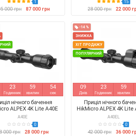
1
15
5 000 грн
87 000 грн
28 000 грн
22 000 г
-14 %
А
ЗНИЖКА
ЯРНИЙ
ХІТ ПРОДАЖУ
ПОПУЛЯРНИЙ
2
3
5
9
5
4
0
9
2
3
5
9
Годинник
хвилин
сек
Днів
Годинник
хвилин
иціл нічного бачення
Приціл нічного баче
icro ALPEX 4K Lite A40E
HikMicro ALPEX 4K Lite
LRF
A40E
A40EL
0
0
8 000 грн
28 000 грн
42 000 грн
36 000 г