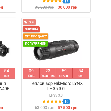
14
рн
35 000 грн
30 000 грн
-9 %
ЗНИЖКА
ХІТ ПРОДАЖУ
ПОПУЛЯРНИЙ
5
4
0
9
2
3
5
9
5
4
сек
Днів
Годинник
хвилин
сек
ння
Тепловізор HikMicro LYNX
 A40EL
LH35 3.0
LH35 3.0
10
рн
63 000 грн
57 500 грн