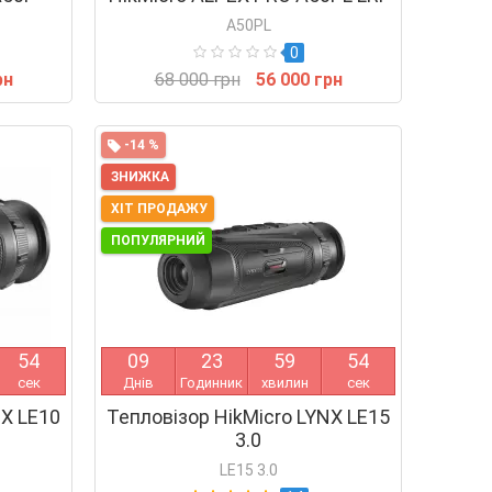
A50PL
0
рн
68 000 грн
56 000 грн
-14 %
ЗНИЖКА
ХІТ ПРОДАЖУ
ПОПУЛЯРНИЙ
5
4
0
9
2
3
5
9
5
4
сек
Днів
Годинник
хвилин
сек
NX LE10
Тепловізор HikMicro LYNX LE15
3.0
LE15 3.0