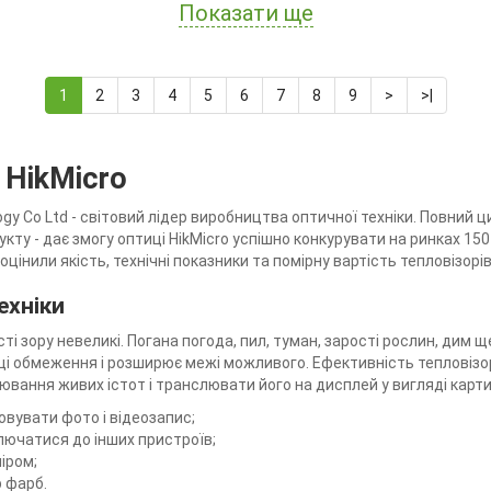
Показати ще
1
2
3
4
5
6
7
8
9
>
>|
 HikMicro
ology Co Ltd - світовий лідер виробництва оптичної техніки. Повний
ту - дає змогу оптиці HikMicro успішно конкурувати на ринках 150 
оцінили якість, технічні показники та помірну вартість тепловізорів
ехніки
ості зору невеликі. Погана погода, пил, туман, зарості рослин, д
 ці обмеження і розширює межі можливого. Ефективність тепловіз
вання живих істот і транслювати його на дисплей у вигляді карти
овувати фото і відеозапис;
лючатися до інших пристроїв;
іром;
 фарб.