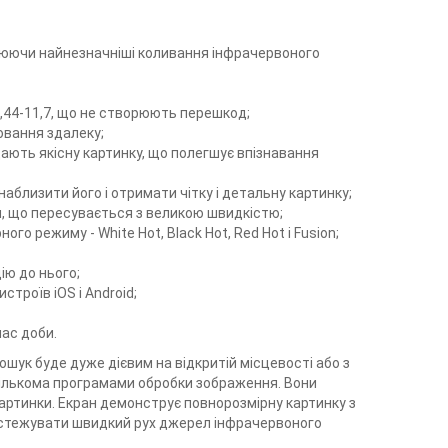
влюючи найнезначніші коливання інфрачервоного
 1,44-11,7, що не створюють перешкод;
ювання здалеку;
ають якісну картинку, що полегшує впізнавання
аблизити його і отримати чітку і детальну картинку;
, що пересувається з великою швидкістю;
о режиму - White Hot, Black Hot, Red Hot і Fusion;
ію до нього;
троїв iOS і Android;
час доби.
шук буде дуже дієвим на відкритій місцевості або з
кількома програмами обробки зображення. Вони
артинки. Екран демонструє повнорозмірну картинку з
дстежувати швидкий рух джерел інфрачервоного