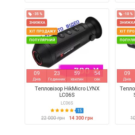
-35 %
-10 %
ЗНИЖКА
ЗНИЖК
ХІТ ПРОДАЖУ
ХІТ ПР
ПОПУЛЯРНИЙ
ПОПУЛ
0
9
2
3
5
9
5
4
0
9
Днів
Годинник
хвилин
сек
Днів
Тепловізор HikMicro LYNX
Тепло
LC06S
LC06S
15
22 000 грн
14 300 грн
10