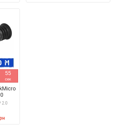
5
4
сек
kMicro
.0
 2.0
грн