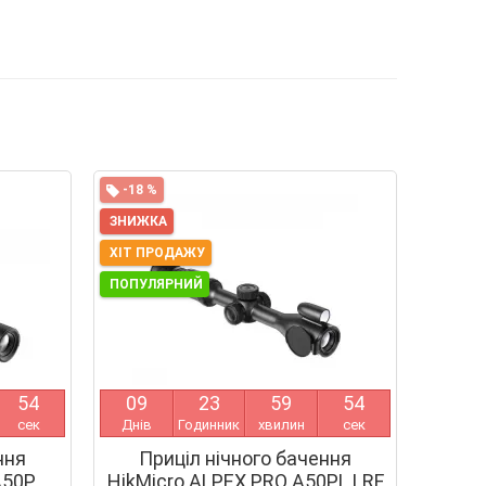
-18 %
ЗНИЖКА
ХІТ ПРОДАЖУ
ПОПУЛЯРНИЙ
5
4
0
9
2
3
5
9
5
4
сек
Днів
Годинник
хвилин
сек
ння
Приціл нічного бачення
A50P
HikMicro ALPEX PRO A50PL LRF