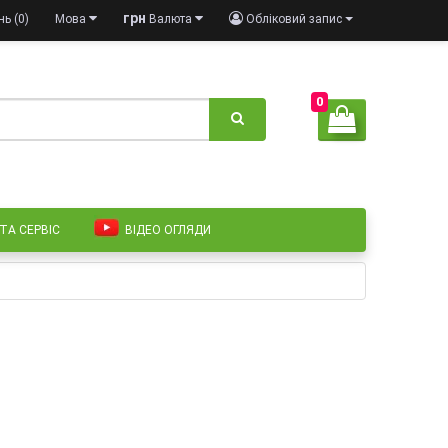
грн
ь (0)
Мова
Валюта
Обліковий запис
0
 ТА СЕРВІС
ВІДЕО ОГЛЯДИ