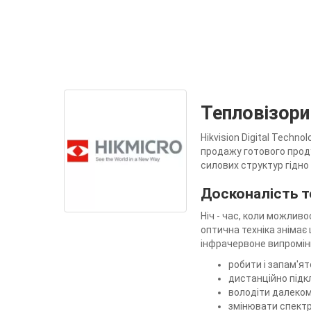
Тепловізори
Hikvision Digital Techn
продажу готового продук
силових структур гідно 
Досконалість т
Ніч - час, коли можлив
оптична техніка знімає
інфрачервоне випроміню
робити і запам'ят
дистанційно підк
володіти далеком
змінювати спектр