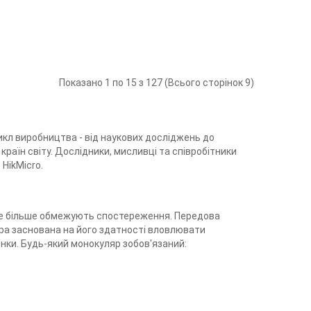
Показано 1 по 15 з 127 (Всього сторінок 9)
 цикл виробництва - від наукових досліджень до
країн світу. Дослідники, мисливці та співробітники
 HikMicro.
им ще більше обмежують спостереження. Передова
ора заснована на його здатності вловлювати
нки. Будь-який монокуляр зобов'язаний: