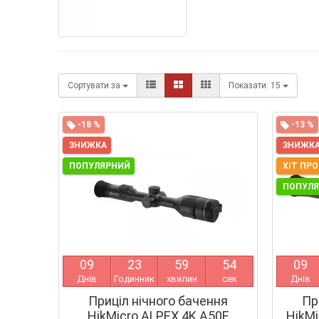
Сортувати за
Показати:
15
-18 %
-13 %
ЗНИЖКА
ЗНИЖК
ПОПУЛЯРНИЙ
ХІТ ПР
ПОПУЛ
0
9
2
3
5
9
5
4
0
9
Днів
Годинник
хвилин
сек
Днів
Приціл нічного бачення
Пр
HikMicro ALPEX 4K A50E
HikMi