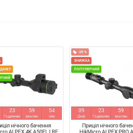
-20 %
А
ЗНИЖКА
ОДАЖУ
ПОПУЛЯРНИЙ
ЯРНИЙ
2
3
5
9
5
4
0
9
2
3
5
9
Годинник
хвилин
сек
Днів
Годинник
хвилин
иціл нічного бачення
Приціл нічного баче
cro ALPEX 4K A50EL LRF
HikMicro ALPEX PRO 