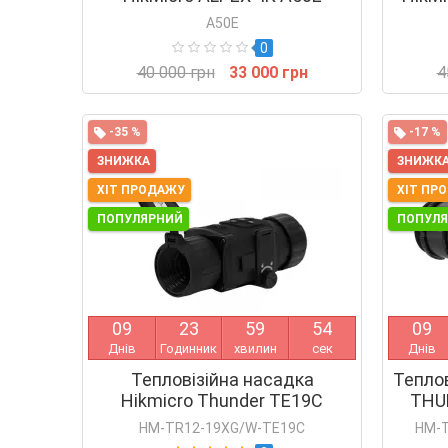
A50E
0
40 000 грн
33 000 грн
4
-35 %
-17 %
ЗНИЖКА
ЗНИЖК
ХІТ ПРОДАЖУ
ХІТ ПР
ПОПУЛЯРНИЙ
ПОПУЛ
0
9
2
3
5
9
5
4
0
9
Днів
Годинник
хвилин
сек
Днів
Тепловізійна насадка
Теплов
Hikmicro Thunder TE19C
THU
TR53
HM-TR12-19XG/W-TE19C
HM-T