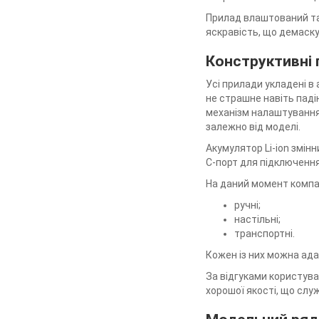
Прилад влаштований та
яскравість, що демаску
Конструктивні 
Усі прилади укладені в 
не страшне навіть паді
механізм налаштування 
залежно від моделі.
Акумулятор Li-ion змінн
C-порт для підключення
На даний момент компан
ручні;
настільні;
транспортні.
Кожен із них можна ада
За відгуками користувач
хорошої якості, що слу