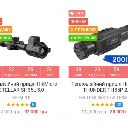
-14 %
А
ЗНИЖКА
ОДАЖУ
ХІТ ПРОДАЖУ
ЯРНИЙ
ПОПУЛЯРНИЙ
2
3
5
9
5
4
0
9
2
3
5
9
Годинник
хвилин
сек
Днів
Годинник
хвилин
візійний приціл HikMicro
Тепловізійний приціл Hi
STELLAR SH35L 3.0
THUNDER TH35P 2
SH35L 3.0
HM-TR53-35S1G/W-TH35P
5
30
2 000 грн
92 000 грн
102 000 грн
88 000 