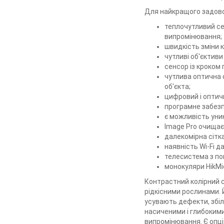
Для найкращого задовол
теплочутливий се
випромінювання;
швидкість зміни к
чутливі об'єктиви
сенсор із кроком
чутлива оптична 
об'єкта;
цифровий і оптичн
програмне забезп
є можливість уник
Image Pro очищає 
далекомірна сітк
наявність Wi-Fi д
телесистема з по
монокуляри HikMic
Контрастний колірний с
рідкісними рослинами. 
усувають дефекти, збіл
насиченими і глибоким
випромінювання. Є опці