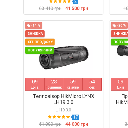
2
63 410 грн
41 500 грн
10
-14 %
-26 %
ЗНИЖКА
ЗНИЖК
ХІТ ПРОДАЖУ
ПОПУЛ
ПОПУЛЯРНИЙ
0
9
2
3
5
9
5
4
0
9
Днів
Годинник
хвилин
сек
Днів
Тепловізор HikMicro LYNX
Пр
LH19 3.0
HikM
LH19 3.0
17
51 000 грн
44 000 грн
3