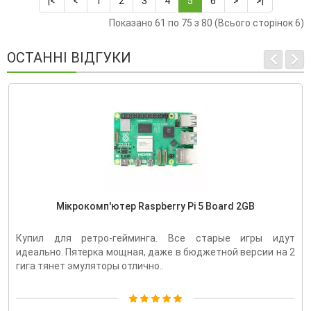
|<
<
1
2
3
4
5
6
>
>|
Показано 61 по 75 з 80 (Всього сторінок 6)
ОСТАННІ ВІДГУКИ
Мікрокомп'ютер Raspberry Pi 5 Board 2GB
Купил для ретро-гейминга. Все старые игры идут
идеально. Пятерка мощная, даже в бюджетной версии на 2
гига тянет эмуляторы отлично..