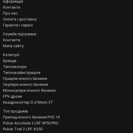
Інформація
Контакти
Про нас
Оплата і доставка
Гарантія і сервіс
Служба підтримки
Контакти
Мапа сайту
Категорії
Бренди
Тепловізори
Тепловізійні приціли
Приціли нічного бачення
Окуляри нічного бачення
Монокуляри нічного бачення
FPV-дрони
Квадрокоптер DJI Mavic 3T
Топ продажів
Прилад нічного бачення PVS 14
Pulsar Accolade 2 LRF XP50 PRO
Pulsar Trail 2 LRF XQ50