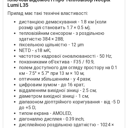
Lumi L35
Прилад має такі технічні властивості:
дистанцією демаскування - 1.8 км (коли
розмір цілі становить 1.7 × 0.5 м);
тепловізійним сенсором - з роздільною
здатністю 384 × 288;
піксельною щільністю - 12 μm
NETD - ≤18 мК;
частотою кадрової оновлюваності - 50 Hz;
показниками об'єктива - F35 / f0.9;
полем доступного для огляду простору на 0.1
км - 7.5° × 5.7° при 13 м × 10 м;
оптичним збільшенням - у 4 рази;
цифровим зумом - до 16 крат;
віддаленням вихідної зіниці - 2.5 см;
діаметром вихідної зіниці - 1 см;
діапазоном діоптрійного коригування - від -5 D
до +5 D;
типом екрана - AMOLED;
діагоналлю дисплея - 0.39 inch;
дисплейною роздільною здатністю - 1024 ×