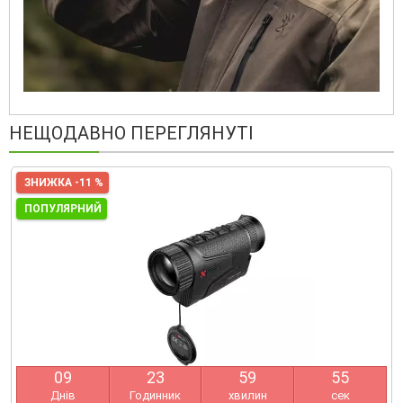
НЕЩОДАВНО ПЕРЕГЛЯНУТІ
ЗНИЖКА -11 %
ПОПУЛЯРНИЙ
0
9
2
3
5
9
5
4
Днів
Годинник
хвилин
сек