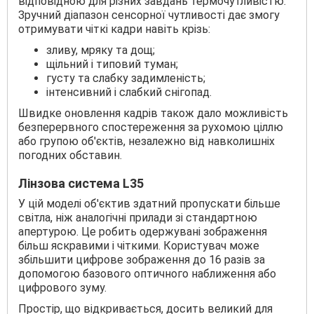
відповідною для різних завдань термочутливістю.
Зручний діапазон сенсорної чутливості дає змогу
отримувати чіткі кадри навіть крізь:
зливу, мряку та дощ;
щільний і типовий туман;
густу та слабку задимленість;
інтенсивний і слабкий снігопад.
Швидке оновлення кадрів також дало можливість
безперервного спостереження за рухомою ціллю
або групою об'єктів, незалежно від навколишніх
погодних обставин.
Лінзова система L35
У цій моделі об'єктив здатний пропускати більше
світла, ніж аналогічні прилади зі стандартною
апертурою. Це робить одержувані зображення
більш яскравими і чіткими. Користувач може
збільшити цифрове зображення до 16 разів за
допомогою базового оптичного наближення або
цифрового зуму.
Простір, що відкривається, досить великий для