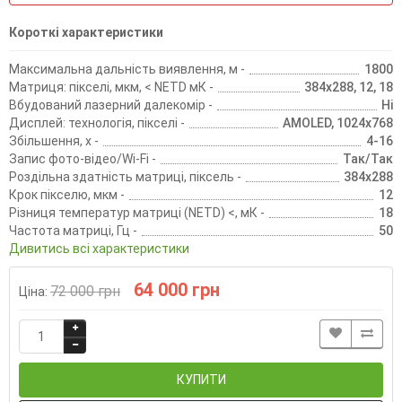
Короткі характеристики
Максимальна дальність виявлення, м -
1800
Матриця: пікселі, мкм, < NETD мК -
384х288, 12, 18
Вбудований лазерний далекомір -
Ні
Дисплей: технологія, пікселі -
AMOLED, 1024х768
Збільшення, х -
4-16
Запис фото-відео/Wi-Fi -
Так/Так
Роздільна здатність матриці, піксель -
384х288
Крок пікселю, мкм -
12
Різниця температур матриці (NETD) <, мК -
18
Частота матриці, Гц -
50
Дивитись всі характеристики
64 000 грн
72 000 грн
Ціна:
КУПИТИ