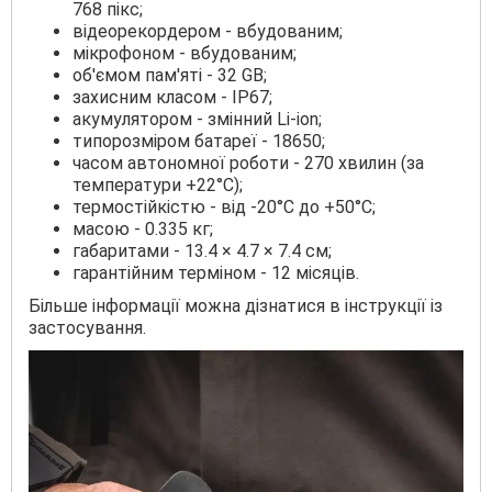
768 пікс;
відеорекордером - вбудованим;
мікрофоном - вбудованим;
об'ємом пам'яті - 32 GB;
захисним класом - IP67;
акумулятором - змінний Li-ion;
типорозміром батареї - 18650;
часом автономної роботи - 270 хвилин (за
температури +22°С);
термостійкістю - від -20°С до +50°С;
масою - 0.335 кг;
габаритами - 13.4 × 4.7 × 7.4 см;
гарантійним терміном - 12 місяців.
Більше інформації можна дізнатися в інструкції із
застосування.