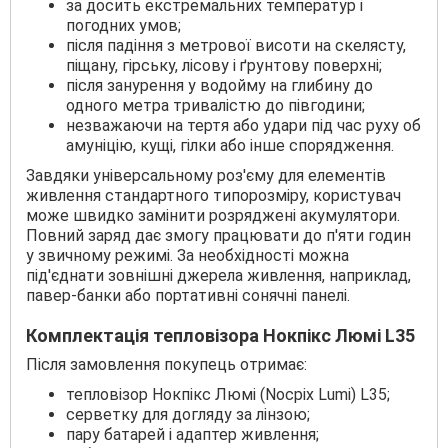
за досить екстремальних температур і
погодних умов;
після падіння з метрової висоти на скелясту,
піщану, гірську, лісову і ґрунтову поверхні;
після занурення у водойму на глибину до
одного метра тривалістю до півгодини;
незважаючи на тертя або удари під час руху об
амуніцію, кущі, гілки або інше спорядження.
Завдяки універсальному роз'єму для елементів
живлення стандартного типорозміру, користувач
може швидко замінити розряджені акумулятори.
Повний заряд дає змогу працювати до п'яти годин
у звичному режимі. За необхідності можна
під'єднати зовнішні джерела живлення, наприклад,
павер-банки або портативні сонячні панелі.
Комплектація тепловізора Нокпікс Люмі L35
Після замовлення покупець отримає:
тепловізор Нокпікс Люмі (Nocpix Lumi) L35;
серветку для догляду за лінзою;
пару батарей і адаптер живлення;