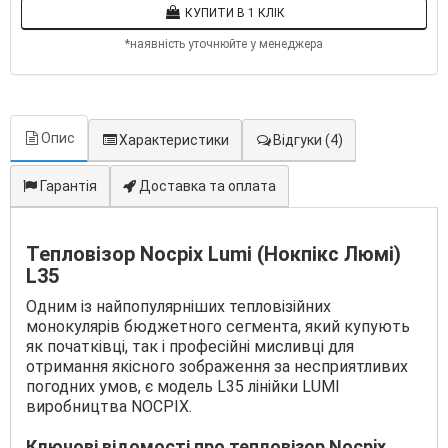
КУПИТИ В 1 КЛІК
*наявність уточнюйте у менеджера
Опис
Характеристики
Відгуки
(4)
Гарантія
Доставка та оплата
Тепловізор Nocpix Lumi (Нокпікс Люмі)
L35
Одним із найпопулярніших тепловізійних
монокулярів бюджетного сегмента, який купують
як початківці, так і професійні мисливці для
отримання якісного зображення за несприятливих
погодних умов, є модель L35 лінійки LUMI
виробництва NOCPIX.
Ключові відомості про тепловізор Nocpix