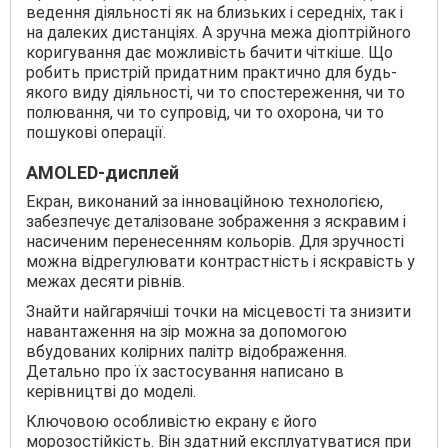
ведення діяльності як на близьких і середніх, так і
на далеких дистанціях. А зручна межа діоптрійного
коригування дає можливість бачити чіткіше. Що
робить пристрій придатним практично для будь-
якого виду діяльності, чи то спостереження, чи то
полювання, чи то супровід, чи то охорона, чи то
пошукові операції.
AMOLED-дисплей
Екран, виконаний за інноваційною технологією,
забезпечує деталізоване зображення з яскравим і
насиченим перенесенням кольорів. Для зручності
можна відрегулювати контрастність і яскравість у
межах десяти рівнів.
Знайти найгарячіші точки на місцевості та знизити
навантаження на зір можна за допомогою
вбудованих колірних палітр відображення.
Детально про їх застосування написано в
керівництві до моделі.
Ключовою особливістю екрану є його
морозостійкість. Він здатний експлуатуватися при