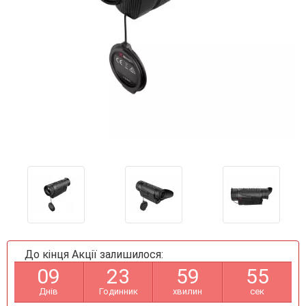
До кінця Акції залишилося:
0
9
2
3
5
9
5
4
Днів
Годинник
хвилин
сек