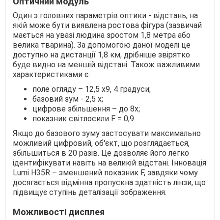
Оптичний модуль
Один з головних параметрів оптики - відстань, на
якій може бути виявлена ​​ростова фігура (зазвичай
мається на увазі людина зростом 1,8 метра або
велика тварина). За допомогою даної моделі це
доступно на дистанції 1,8 км, дрібніше звірятко
буде видно на меншій відстані. Також важливими
характеристиками є:
поле огляду – 12,5 х9, 4 градуси;
базовий зум - 2,5 х;
цифрове збільшення – до 8х;
показник світлосили F = 0,9.
Якщо до базового зуму застосувати максимально
можливий цифровий, об'єкт, що розглядається,
збільшиться в 20 разів. Це дозволяє його легко
ідентифікувати навіть на великій відстані. Інновація
Lumi H35R – зменшений показник F, завдяки чому
досягається відмінна пропускна здатність лінзи, що
підвищує ступінь деталізації зображення.
Можливості дисплея