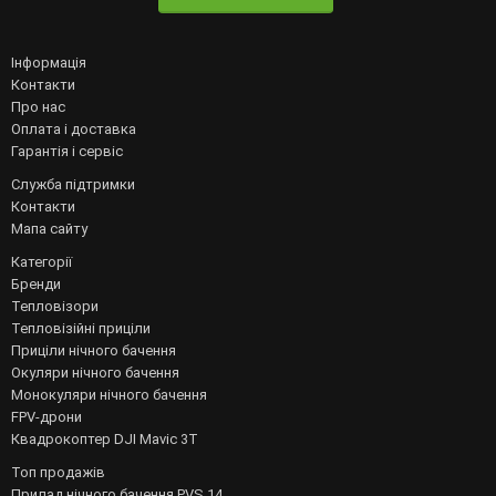
Інформація
Контакти
Про нас
Оплата і доставка
Гарантія і сервіс
Служба підтримки
Контакти
Мапа сайту
Категорії
Бренди
Тепловізори
Тепловізійні приціли
Приціли нічного бачення
Окуляри нічного бачення
Монокуляри нічного бачення
FPV-дрони
Квадрокоптер DJI Mavic 3T
Топ продажів
Прилад нічного бачення PVS 14