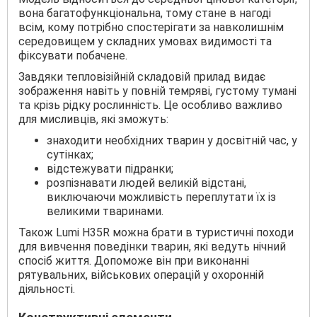
вона багатофункціональна, тому стане в нагоді
всім, кому потрібно спостерігати за навколишнім
середовищем у складних умовах видимості та
фіксувати побачене.
Завдяки тепловізійній складовій прилад видає
зображення навіть у повній темряві, густому тумані
та крізь рідку рослинність. Це особливо важливо
для мисливців, які зможуть:
знаходити необхідних тварин у досвітній час, у
сутінках;
відстежувати підранки;
розпізнавати людей великій відстані,
виключаючи можливість переплутати їх із
великими тваринами.
Також Lumi H35R можна брати в туристичні походи
для вивчення поведінки тварин, які ведуть нічний
спосіб життя. Допоможе він при виконанні
рятувальних, військових операцій у охоронній
діяльності.