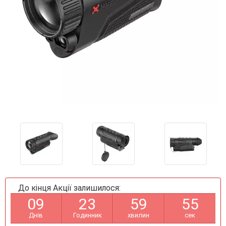
До кінця Акції залишилося:
0
9
2
3
5
9
5
5
Днів
Годинник
хвилин
сек