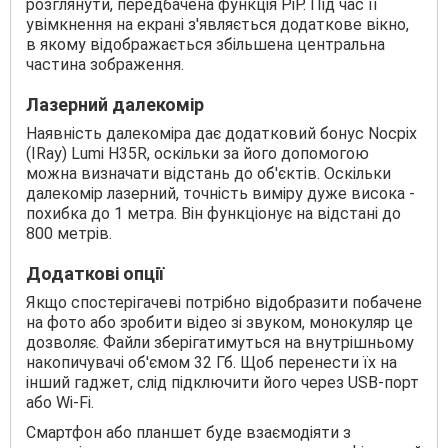
розглянути, передбачена функція PiP. Під час її
увімкнення на екрані з'являється додаткове вікно,
в якому відображається збільшена центральна
частина зображення.
Лазерний далекомір
Наявність далекоміра дає додатковий бонус Nocpix
(IRay) Lumi H35R, оскільки за його допомогою
можна визначати відстань до об'єктів. Оскільки
далекомір лазерний, точність виміру дуже висока -
похибка до 1 метра. Він функціонує на відстані до
800 метрів.
Додаткові опції
Якщо спостерігачеві потрібно відобразити побачене
на фото або зробити відео зі звуком, монокуляр це
дозволяє. Файли зберігатимуться на внутрішньому
накопичувачі об'ємом 32 Гб. Щоб перенести їх на
інший гаджет, слід підключити його через USB-порт
або Wi-Fi.
Смартфон або планшет буде взаємодіяти з