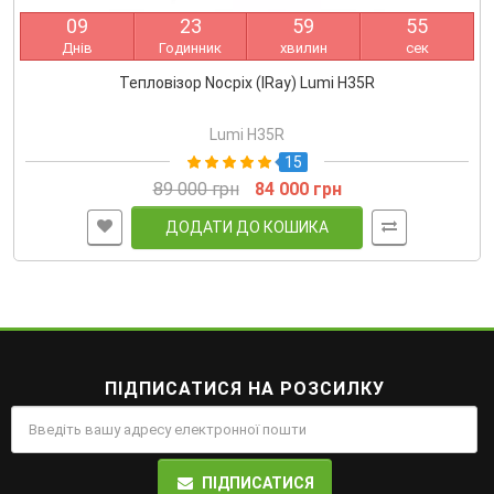
0
9
2
3
5
9
5
5
Днів
Годинник
хвилин
сек
Тепловізор Nocpix (IRay) Lumi H35R
Lumi H35R
15
89 000 грн
84 000 грн
ДОДАТИ ДО КОШИКА
ПІДПИСАТИСЯ НА РОЗСИЛКУ
ПІДПИСАТИСЯ