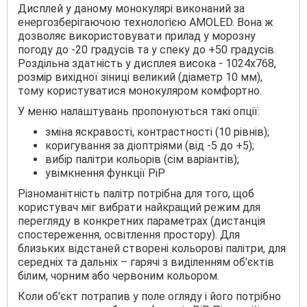
Дисплей у даному монокулярі виконаний за
енергозберігаючою технологією AMOLED. Вона ж
дозволяє використовувати прилад у морозну
погоду до -20 градусів та у спеку до +50 градусів.
Роздільна здатність у дисплея висока - 1024x768,
розмір вихідної зіниці великий (діаметр 10 мм),
тому користуватися монокуляром комфортно.
У меню налаштувань пропонуються такі опції:
зміна яскравості, контрастності (10 рівнів);
коригування за діоптріями (від -5 до +5);
вибір палітри кольорів (сім варіантів);
увімкнення функції PiP
Різноманітність палітр потрібна для того, щоб
користувач міг вибрати найкращий режим для
перегляду в конкретних параметрах (дистанція
спостереження, освітлення простору). Для
близьких відстаней створені кольорові палітри, для
середніх та дальніх – гарячі з виділенням об'єктів
білим, чорним або червоним кольором.
Коли об'єкт потрапив у поле огляду і його потрібно