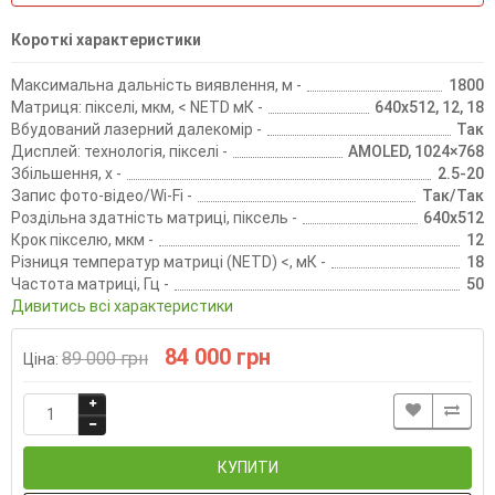
Короткі характеристики
Максимальна дальність виявлення, м -
1800
Матриця: пікселі, мкм, < NETD мК -
640х512, 12, 18
Вбудований лазерний далекомір -
Так
Дисплей: технологія, пікселі -
AMOLED, 1024×768
Збільшення, х -
2.5-20
Запис фото-відео/Wi-Fi -
Так/Так
Роздільна здатність матриці, піксель -
640х512
Крок пікселю, мкм -
12
Різниця температур матриці (NETD) <, мК -
18
Частота матриці, Гц -
50
Дивитись всі характеристики
84 000 грн
89 000 грн
Ціна:
КУПИТИ