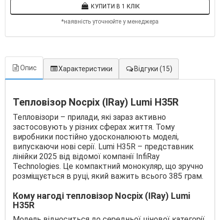
КУПИТИ В 1 КЛІК
*наявність уточнюйте у менеджера
Опис
Характеристики
Відгуки
(15)
Тепловізор Nocpix (IRay) Lumi H35R
Тепловізори – прилади, які зараз активно
застосовують у різних сферах життя. Тому
виробники постійно удосконалюють моделі,
випускаючи нові серії. Lumi H35R – представник
лінійки 2025 від відомої компанії InfiRay
Technologies. Це компактний монокуляр, що зручно
розміщується в руці, який важить всього 385 грам.
Кому нагоді тепловізор Nocpix (IRay) Lumi
H35R
Модель відноситься до середньої цінової категорії,