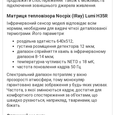
продовжити спостереження. Також є можливість
підключення зовнішнього джерела живлення.
Матриця тепловізора Nocpix (IRay) Lumi H35R
Інфрачервоний сенсор моделі відповідає всім
нормам, необхідним для видачі чіткої деталізованої
термограми. Його параметри:
роздільна здатність 640х512;
густина розміщення детекторів 12 мкм;
діапазон сприйняття хвиль в інфрачервоному
діапазоні 8-14 мкм;
температурна чутливість NETD ≤ 18 мК;
частота поновлення кадрів 50 Гц.
Спектральний діапазон потрапляє у вікно
прозорості атмосфери, тому монокуляр
гарантовано видає зображення у будь-яких умовах.
Частота, з якої змінюються кадри, достатня для
комфортного спостереження за об'єктами, що
швидко рухаються, наприклад, тваринами, що
біжать.