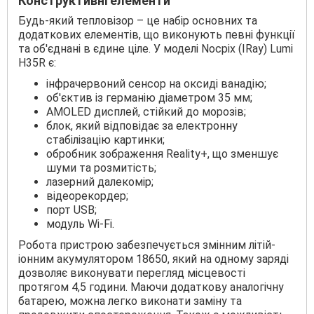
Конструктивні елементи
Будь-який тепловізор – це набір основних та
додаткових елементів, що виконують певні функції
та об'єднані в єдине ціле. У моделі Nocpix (IRay) Lumi
H35R є:
інфрачервоний сенсор на оксиді ванадію;
об'єктив із германію діаметром 35 мм;
AMOLED дисплей, стійкий до морозів;
блок, який відповідає за електронну
стабілізацію картинки;
обробник зображення Reality+, що зменшує
шуми та розмитість;
лазерний далекомір;
відеорекордер;
порт USB;
модуль Wi-Fi.
Робота пристрою забезпечується змінним літій-
іонним акумулятором 18650, який на одному заряді
дозволяє виконувати перегляд місцевості
протягом 4,5 години. Маючи додаткову аналогічну
батарею, можна легко виконати заміну та