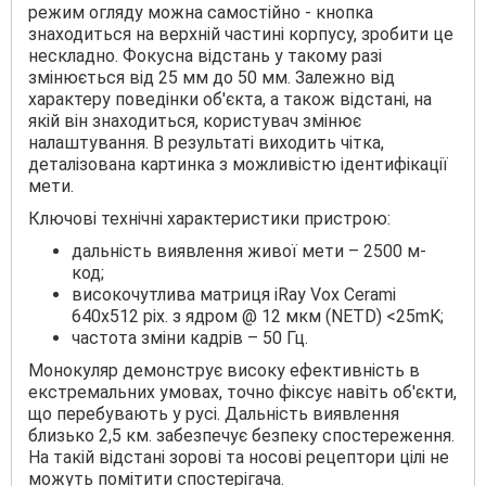
режим огляду можна самостійно - кнопка
знаходиться на верхній частині корпусу, зробити це
нескладно. Фокусна відстань у такому разі
змінюється від 25 мм до 50 мм. Залежно від
характеру поведінки об'єкта, а також відстані, на
якій він знаходиться, користувач змінює
налаштування. В результаті виходить чітка,
деталізована картинка з можливістю ідентифікації
мети.
Ключові технічні характеристики пристрою:
дальність виявлення живої мети – 2500 м-
код;
високочутлива матриця iRay Vox Cerami
640х512 pix. з ядром @ 12 мкм (NETD) <25mK;
частота зміни кадрів – 50 Гц.
Монокуляр демонструє високу ефективність в
екстремальних умовах, точно фіксує навіть об'єкти,
що перебувають у русі. Дальність виявлення
близько 2,5 км. забезпечує безпеку спостереження.
На такій відстані зорові та носові рецептори цілі не
можуть помітити спостерігача.