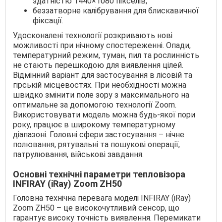
здатністю 1440×1080 пікселів;
беззатворне калібрування для блискавичної
фіксації.
Удосконалені технології розкривають нові
можливості при нічному спостереженні. Опади,
температурний режим, туман, пил та рослинність
не стають перешкодою для виявлення цілей.
Відмінний варіант для застосування в лісовій та
гірській місцевостях. При необхідності можна
швидко змінити поле зору з максимального на
оптимальне за допомогою технології Zoom.
Використовувати модель можна будь-якої пори
року, працює в широкому температурному
діапазоні. Головні сфери застосування – нічне
полювання, рятувальні та пошукові операції,
патрулювання, військові завдання.
Основні технічні параметри тепловізора
INFIRAY (iRay) Zoom ZH50
Головна технічна перевага моделі INFIRAY (iRay)
Zoom ZH50 – це високочутливий сенсор, що
гарантує високу точність виявлення. Перемикати