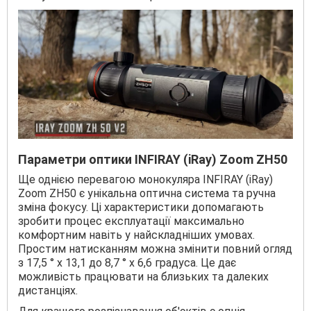
Параметри оптики INFIRAY (iRay) Zoom ZH50
Ще однією перевагою монокуляра INFIRAY (iRay)
Zoom ZH50 є унікальна оптична система та ручна
зміна фокусу. Ці характеристики допомагають
зробити процес експлуатації максимально
комфортним навіть у найскладніших умовах.
Простим натисканням можна змінити повний огляд
з 17,5 ° х 13,1 до 8,7 ° х 6,6 градуса. Це дає
можливість працювати на близьких та далеких
дистанціях.