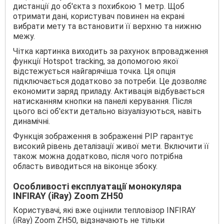
дистанції до об'єкта з похибкою 1 метр. Щоб
отримати дані, користувач повинен на екрані
вибрати мету та встановити її верхню та нижню
межу.
Чітка картинка виходить за рахунок впровадження
функції Hotspot tracking, за допомогою якої
відстежується найгарячіша точка. Ця опція
підключається додатково за потреби. Це дозволяє
економити заряд приладу. Активація відбувається
натисканням кнопки на панелі керування. Після
цього всі об'єкти детально візуалізуються, навіть
динамічні.
Функція зображення в зображенні PIP гарантує
високий рівень деталізації живої мети. Включити її
також можна додатково, після чого потрібна
область виводиться на віконце збоку.
Особливості експлуатації монокуляра
INFIRAY (iRay) Zoom ZH50
Користувачі, які вже оцінили тепловізор INFIRAY
(iRay) Zoom ZH50, відзначають не тільки