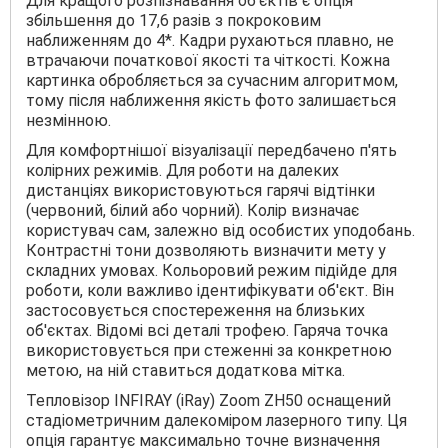
Для кращого розпізнавання об'єктів є опція
збільшення до 17,6 разів з покроковим
наближенням до 4*. Кадри рухаються плавно, не
втрачаючи початкової якості та чіткості. Кожна
картинка обробляється за сучасним алгоритмом,
тому після наближення якість фото залишається
незмінною.
Для комфортнішої візуалізації передбачено п'ять
колірних режимів. Для роботи на далеких
дистанціях використовуються гарячі відтінки
(червоний, білий або чорний). Колір визначає
користувач сам, залежно від особистих уподобань.
Контрастні тони дозволяють визначити мету у
складних умовах. Кольоровий режим підійде для
роботи, коли важливо ідентифікувати об'єкт. Він
застосовується спостереження на близьких
об'єктах. Відомі всі деталі трофею. Гаряча точка
використовується при стеженні за конкретною
метою, на ній ставиться додаткова мітка.
Тепловізор INFIRAY (iRay) Zoom ZH50 оснащений
стадіометричним далекоміром лазерного типу. Ця
опція гарантує максимально точне визначення