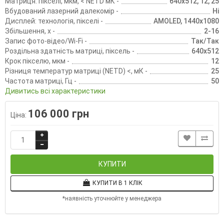
Матриця: пікселі, мкм, < NETD мК -
640х512, 12, 25
Вбудований лазерний далекомір -
Ні
Дисплей: технологія, пікселі -
AMOLED, 1440х1080
Збільшення, х -
2-16
Запис фото-відео/Wi-Fi -
Так/Так
Роздільна здатність матриці, піксель -
640х512
Крок пікселю, мкм -
12
Різниця температур матриці (NETD) <, мК -
25
Частота матриці, Гц -
50
Дивитись всі характеристики
106 000 грн
Ціна:
КУПИТИ
КУПИТИ В 1 КЛІК
*наявність уточнюйте у менеджера