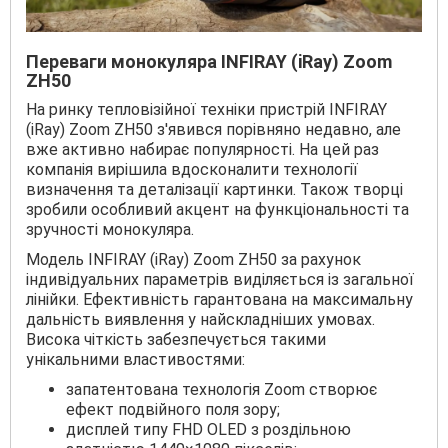
Переваги монокуляра INFIRAY (iRay) Zoom
ZH50
На ринку тепловізійної техніки пристрій INFIRAY
(iRay) Zoom ZH50 з'явився порівняно недавно, але
вже активно набирає популярності. На цей раз
компанія вирішила вдосконалити технології
визначення та деталізації картинки. Також творці
зробили особливий акцент на функціональності та
зручності монокуляра.
Модель INFIRAY (iRay) Zoom ZH50 за рахунок
індивідуальних параметрів виділяється із загальної
лінійки. Ефективність гарантована на максимальну
дальність виявлення у найскладніших умовах.
Висока чіткість забезпечується такими
унікальними властивостями:
запатентована технологія Zoom створює
ефект подвійного поля зору;
дисплей типу FHD OLED з роздільною