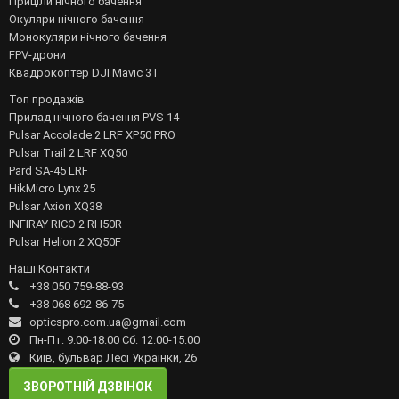
Приціли нічного бачення
Окуляри нічного бачення
Монокуляри нічного бачення
FPV-дрони
Квадрокоптер DJI Mavic 3T
Топ продажів
Прилад нічного бачення PVS 14
Pulsar Accolade 2 LRF XP50 PRO
Pulsar Trail 2 LRF XQ50
Pard SA-45 LRF
HikMicro Lynx 25
Pulsar Axion XQ38
INFIRAY RICO 2 RH50R
Pulsar Helion 2 XQ50F
Наші Контакти
+38 050 759-88-93
+38 068 692-86-75
opticspro.com.ua@gmail.com
Пн-Пт: 9:00-18:00 Сб: 12:00-15:00
Київ, бульвар Лесі Українки, 26
ЗВОРОТНІЙ ДЗВІНОК