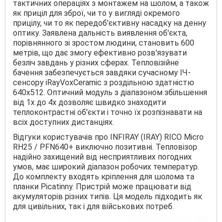
тактичних операціях з монтажем на шолом, а також
як приціл для зброї, чи то у вигляді окремого
прицілу, чи то як передоб'єктивну насадку на денну
оптику. Заявлена дальність виявлення об'єкта,
порівнянного зі зростом людини, становить 600
метрів, що дає змогу ефективно розв'язувати
безліч завдань у різних сферах. Тепловізійне
бачення забезпечується завдяки сучасному ІЧ-
сенсору iRayVoxCeramic з роздільною здатністю
640х512. Оптичний модуль з діапазоном збільшення
від 1х до 4х дозволяє швидко знаходити
теплоконтрастні об'єкти і точно їх розпізнавати на
всіх доступних дистанціях.
Відгуки користувачів про INFIRAY (IRAY) RICO Micro
RH25 / PFN640+ виключно позитивні. Тепловізор
надійно захищений від несприятливих погодних
умов, має широкий діапазон робочих температур.
До комплекту входять кріплення для шолома та
планки Picatinny. Пристрій може працювати від
акумуляторів різних типів. Ця модель підходить як
для цивільних, так і для військових потреб.