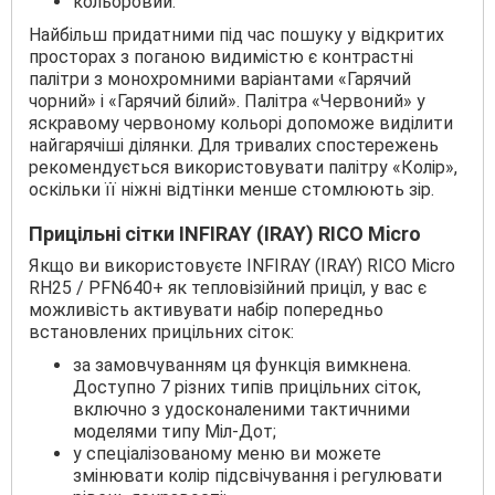
кольоровий.
Найбільш придатними під час пошуку у відкритих
просторах з поганою видимістю є контрастні
палітри з монохромними варіантами «Гарячий
чорний» і «Гарячий білий». Палітра «Червоний» у
яскравому червоному кольорі допоможе виділити
найгарячіші ділянки. Для тривалих спостережень
рекомендується використовувати палітру «Колір»,
оскільки її ніжні відтінки менше стомлюють зір.
Прицільні сітки INFIRAY (IRAY) RICO Micro
Якщо ви використовуєте INFIRAY (IRAY) RICO Micro
RH25 / PFN640+ як тепловізійний приціл, у вас є
можливість активувати набір попередньо
встановлених прицільних сіток:
за замовчуванням ця функція вимкнена.
Доступно 7 різних типів прицільних сіток,
включно з удосконаленими тактичними
моделями типу Міл-Дот;
у спеціалізованому меню ви можете
змінювати колір підсвічування і регулювати