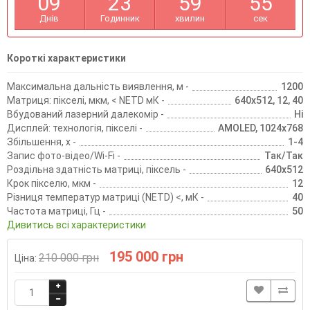
0
9
2
3
5
9
5
5
Днів
Годинник
хвилин
сек
Короткі характеристики
Максимальна дальність виявлення, м -
1200
Матриця: пікселі, мкм, < NETD мК -
640x512, 12, 40
Вбудований лазерний далекомір -
Ні
Дисплей: технологія, пікселі -
AMOLED, 1024x768
Збільшення, х -
1-4
Запис фото-відео/Wi-Fi -
Так/Так
Роздільна здатність матриці, піксель -
640x512
Крок пікселю, мкм -
12
Різниця температур матриці (NETD) <, мК -
40
Частота матриці, Гц -
50
Дивитись всі характеристики
195 000 грн
210 000 грн
Ціна: