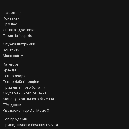
Інформація
Контакти
Про нас
Оплата і доставка
Гарантія і сервіс
Служба підтримки
Контакти
Мапа сайту
Категорії
Бренди
Тепловізори
Тепловізійні приціли
Приціли нічного бачення
Окуляри нічного бачення
Монокуляри нічного бачення
FPV-дрони
Квадрокоптер DJI Mavic 3T
Топ продажів
Прилад нічного бачення PVS 14