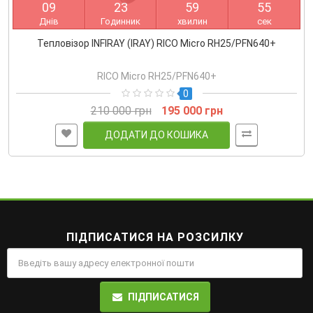
0
9
2
3
5
9
5
5
Днів
Годинник
хвилин
сек
Тепловізор INFIRAY (IRAY) RICO Micro RH25/PFN640+
RICO Micro RH25/PFN640+
0
210 000 грн
195 000 грн
ДОДАТИ ДО КОШИКА
ПІДПИСАТИСЯ НА РОЗСИЛКУ
ПІДПИСАТИСЯ