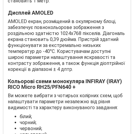
становить 1 метр.
Дисплей AMOLED
АМОLED екран, розміщений в окулярному блоці,
забезпечує повнокольорове зображення з
роздільною здатністю 1024x768 пікселів. Діагональ
екрана становить 0,39 дюйма. Пристрій здатний
функціонувати за екстремально низьких
температур до -40°С. Користувачам доступні
широкі параметри налаштування яскравості та
контрасту зображення, а також функція діоптрійної
корекції в діапазоні ± 4 дптр.
Кольорові схеми монокуляра INFIRAY (IRAY)
RICO Micro RH25/PFN640 +
Ви можете вибрати з чотирьох колірних схем, щоб
налаштувати параметри незалежно від рівня
видимості та характеру виконуваного завдання:
білий;
чорний;
червоний;