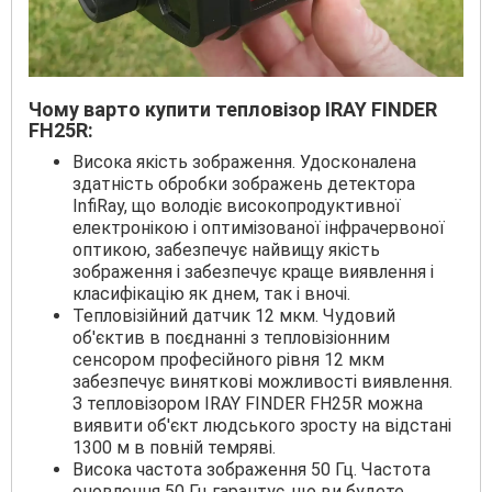
Чому варто купити тепловізор IRAY FINDER
FH25R:
Висока якість зображення. Удосконалена
здатність обробки зображень детектора
InfiRay, що володіє високопродуктивної
електронікою і оптимізованої інфрачервоної
оптикою, забезпечує найвищу якість
зображення і забезпечує краще виявлення і
класифікацію як днем, так і вночі.
Тепловізійний датчик 12 мкм. Чудовий
об'єктив в поєднанні з тепловізіонним
сенсором професійного рівня 12 мкм
забезпечує виняткові можливості виявлення.
З тепловізором IRAY FINDER FH25R можна
виявити об'єкт людського зросту на відстані
1300 м в повній темряві.
Висока частота зображення 50 Гц. Частота
оновлення 50 Гц гарантує, що ви будете