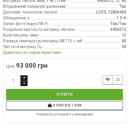
Матриця: пікселі, мкм, < NETD мК -
640х512, 12. 40
Вбудований лазерний далекомір -
Так
Дисплей: технологія, пікселі -
LCOS, 1280x960
Збільшення, х -
1.5-6
Запис фото-відео/Wi-Fi -
Так/Так
Роздільна здатність матриці, піксель -
640х512
Крок пікселю, мкм -
12
Різниця температур матриці (NETD) <, мК -
40
Частота матриці, Гц -
50
Дивитись всі характеристики
93 000 грн
Ціна:
КУПИТИ
КУПИТИ В 1 КЛІК
*наявність уточнюйте у менеджера