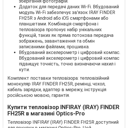
зберігання фотографій.
Додаток для передачі даних Wi-Fi. Вбудований
модуль Wi-Fi забезпечує зв'язок IRAY FINDER
FH25R з Android або iOS смартфонами або
планшетами. Комбінація смартфона і
тепловізора пропонує набір унікальних
функцій, таких як пряма потокова передача
зображень, завантаження та обмін
записаними файлами, прошивка.
Вбудований акселерометр і цифровий компас.
Вбудований акселерометр і цифровий компас
підвищує точність, точно визначаючи нахил і
кути.
Комплект поставки тепловізора: тепловізійний
монокуляр IRAY FINDER FH25R, ремінці, чохол,
кабель зарядки, адаптер в мережу, інструкція
російською мовою, гарантія.
Купити тепловізор INFIRAY (IRAY) FINDER
FH25R в магазині Optics-Pro
Тепловізор INFIRAY (IRAY) FINDER FH25R доступний
для покупки в магазині Optics-Pro. Цей