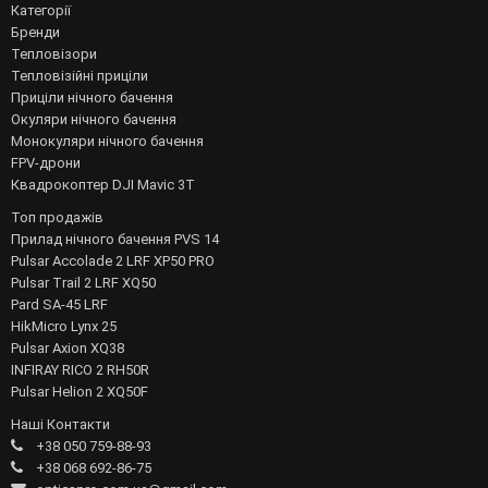
Категорії
Бренди
Тепловізори
Тепловізійні приціли
Приціли нічного бачення
Окуляри нічного бачення
Монокуляри нічного бачення
FPV-дрони
Квадрокоптер DJI Mavic 3T
Топ продажів
Прилад нічного бачення PVS 14
Pulsar Accolade 2 LRF XP50 PRO
Pulsar Trail 2 LRF XQ50
Pard SA-45 LRF
HikMicro Lynx 25
Pulsar Axion XQ38
INFIRAY RICO 2 RH50R
Pulsar Helion 2 XQ50F
Наші Контакти
+38 050 759-88-93
+38 068 692-86-75