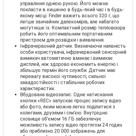
управління однією рукою. Його можна
покласти в кишеню в будь-який час і в будь-
якому місці. Finder важить всього 320 г, що
легше звичайних далекомірів, але набагато
могутніше їх. Компактний розмір тепловізора
робить його оптимальним портативним
пристроєм для розвідки і виявлення.
Інфрачервоний датчик. Визначаючи наявність
особи користувача, інфрачервоний сенсорний
вимикач автоматично вмикає і вимикає
дисплей, ніж здорово економить енергію і
збільшує термін його служби. Датчик має
перевагу високої чутливості, сильної
завадостійкості і стабільних робочих
характеристик.
Вбудована відеозапис. Одне натискання
кнопки «REC» запускає процес запису відео
або фото, яким можна легко поділитися з
колегами, друзями і сім'єю. Внутрішнє
сховище об'ємом 16 ГБ забезпечує
можливість запису відео протягом 24 годин
або приблизно 20 000 зображень для