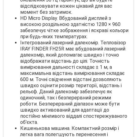
відслідковувати кожен цікавий для вас
момент без затримок.
HD Micro Display. Вбудований дисплей з
високою роздільною здатністю 1280 × 960
забезпечує чітке зображення і яскраві кольори
при будь-яких температурах.
Інтегрований лазерний далекомір. Тепловізор
IRAY FINDER FH25R має вбудований лазерний
далекомір, який допомагає швидко і точно
відображати відстань до цілі. Точність
вимірювання дальності складає ± 1 м, а
максимальна відстань вимірювання складає
600 м. Точні свідчення відстані дозволяють
швидко оцінити розмір території, відстань і
рельєф. Даний далекомір забезпечує як
одиночний, так і безперервний режими
роботи. Безперервний діапазон може бути
швидко активований для адаптації до
постійно мінливого віддалі спостережуваного
об'єкта.
Кишенькова машина. Компактний розмір і
легка вага полегшують перенесення і