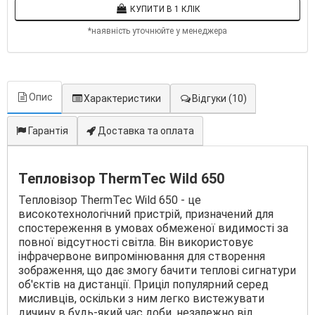
КУПИТИ В 1 КЛІК
*наявність уточнюйте у менеджера
Опис
Характеристики
Відгуки
(10)
Гарантія
Доставка та оплата
Тепловізор ThermTec Wild 650
Тепловізор ThermTec Wild 650 - це
високотехнологічний пристрій, призначений для
спостереження в умовах обмеженої видимості за
повної відсутності світла. Він використовує
інфрачервоне випромінювання для створення
зображення, що дає змогу бачити теплові сигнатури
об'єктів на дистанції. Приціл популярний серед
мисливців, оскільки з ним легко вистежувати
дичину в будь-який час доби, незалежно від