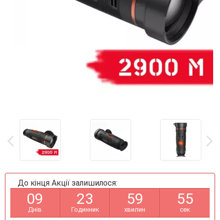
До кінця Акції залишилося:
0
9
2
3
5
9
5
4
Днів
Годинник
хвилин
сек