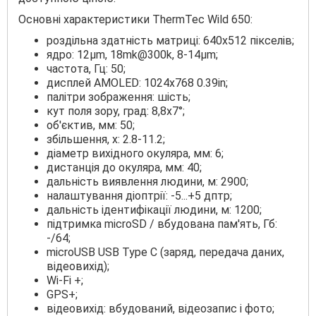
Основні характеристики ThermTec Wild 650:
роздільна здатність матриці: 640x512 пікселів;
ядро: 12µm, 18mk@300k, 8-14µm;
частота, Гц: 50;
дисплей AMOLED: 1024x768 0.39in;
палітри зображення: шість;
кут поля зору, град: 8,8x7°;
об'єктив, мм: 50;
збільшення, х: 2.8-11.2;
діаметр вихідного окуляра, мм: 6;
дистанція до окуляра, мм: 40;
дальність виявлення людини, м: 2900;
налаштування діоптрії: -5...+5 дптр;
дальність ідентифікації людини, м: 1200;
підтримка microSD / вбудована пам'ять, Гб:
-/64;
microUSB USB Type C (заряд, передача даних,
відеовихід);
Wi-Fi +;
GPS+;
відеовихід: вбудований, відеозапис і фото;