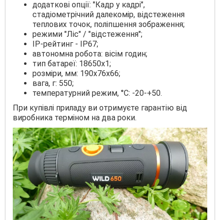
додаткові опції: "Кадр у кадрі",
стадіометрічний далекомір, відстеження
теплових точок, поліпшення зображення;
режими "Ліс" / "відстеження";
IP-рейтинг - IP67;
автономна робота: вісім годин;
тип батареї: 18650х1;
розміри, мм: 190x76x66;
вага, г: 550;
температурний режим, °C: -20-+50.
При купівлі приладу ви отримуєте гарантію від
виробника терміном на два роки.