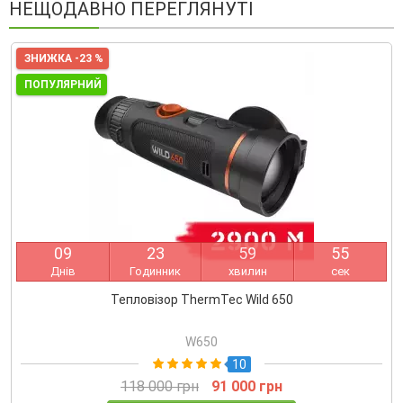
НЕЩОДАВНО ПЕРЕГЛЯНУТІ
ЗНИЖКА -23 %
ПОПУЛЯРНИЙ
0
9
2
3
5
9
5
4
Днів
Годинник
хвилин
сек
Тепловізор ThermTec Wild 650
W650
10
118 000 грн
91 000 грн