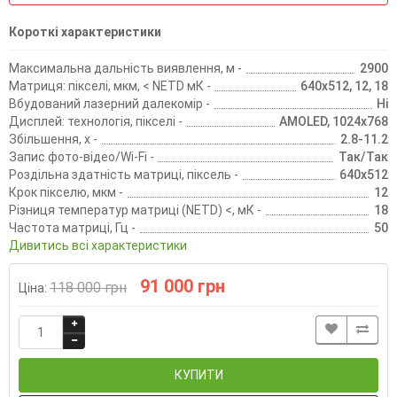
Короткі характеристики
Максимальна дальність виявлення, м -
2900
Матриця: пікселі, мкм, < NETD мК -
640х512, 12, 18
Вбудований лазерний далекомір -
Ні
Дисплей: технологія, пікселі -
AMOLED, 1024х768
Збільшення, х -
2.8-11.2
Запис фото-відео/Wi-Fi -
Так/Так
Роздільна здатність матриці, піксель -
640х512
Крок пікселю, мкм -
12
Різниця температур матриці (NETD) <, мК -
18
Частота матриці, Гц -
50
Дивитись всі характеристики
91 000 грн
118 000 грн
Ціна:
КУПИТИ