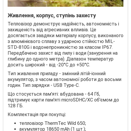
Живлення, корпус, ступінь захисту
Тепловізор демонструє надійність, автономність і
захищеність від агресивних впливів. Це
досягається завдяки матеріалу корпусу, виконаного
з алюмінієвого сплаву з ударною стійкістю MIL-
STD-810G і водонепроникністю за класом IP67.
Передбачено захист від пилу і води (занурення на
глибину до одного метра). Діапазон температур
досить широкий - від -20°C до +50°C.
Тип живлення приладу - змінний літій-іонний
акумулятор, з часом автономної роботи до восьми
годин. Тип зарядки - USB Type-C.
Що стосується пам'яті: вбудована - 64 Гб,
підтримує карти пам'яті microSDHC/XC об'ємом до
128 ГБ.
Комплектація при покупці:
тепловізор ThermTec Wild 650;
акумулятор 18650 mAh (1 шт.);