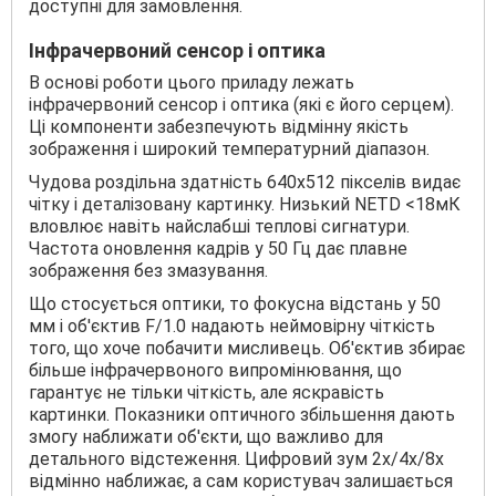
доступні для замовлення.
Інфрачервоний сенсор і оптика
В основі роботи цього приладу лежать
інфрачервоний сенсор і оптика (які є його серцем).
Ці компоненти забезпечують відмінну якість
зображення і широкий температурний діапазон.
Чудова роздільна здатність 640x512 пікселів видає
чітку і деталізовану картинку. Низький NETD <18мК
вловлює навіть найслабші теплові сигнатури.
Частота оновлення кадрів у 50 Гц дає плавне
зображення без змазування.
Що стосується оптики, то фокусна відстань у 50
мм і об'єктив F/1.0 надають неймовірну чіткість
того, що хоче побачити мисливець. Об'єктив збирає
більше інфрачервоного випромінювання, що
гарантує не тільки чіткість, але яскравість
картинки. Показники оптичного збільшення дають
змогу наближати об'єкти, що важливо для
детального відстеження. Цифровий зум 2x/4x/8x
відмінно наближає, а сам користувач залишається