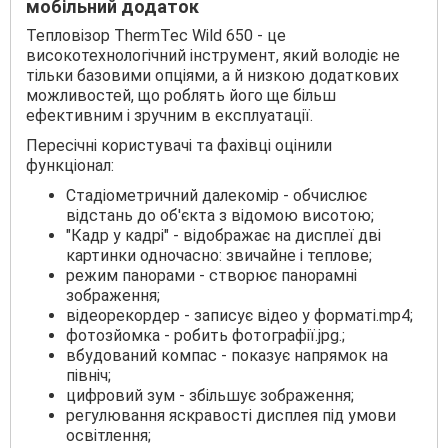
мобільний додаток
Тепловізор ThermTec Wild 650 - це
високотехнологічний інструмент, який володіє не
тільки базовими опціями, а й низкою додаткових
можливостей, що роблять його ще більш
ефективним і зручним в експлуатації.
Пересічні користувачі та фахівці оцінили
функціонал:
Стадіометричний далекомір - обчислює
відстань до об'єкта з відомою висотою;
"Кадр у кадрі" - відображає на дисплеї дві
картинки одночасно: звичайне і теплове;
режим панорами - створює панорамні
зображення;
відеорекордер - записує відео у форматі.mp4;
фотозйомка - робить фотографії.jpg.;
вбудований компас - показує напрямок на
північ;
цифровий зум - збільшує зображення;
регулювання яскравості дисплея під умови
освітлення;