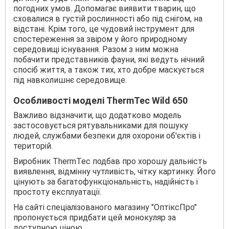
погодних умов. Допомагає виявити тварин, що
сховалися в густій рослинності або під снігом, на
відстані. Крім того, це чудовий інструмент для
спостереження за звіром у його природному
середовищі існування. Разом з ним можна
побачити представників фауни, які ведуть нічний
спосіб життя, а також тих, хто добре маскується
під навколишнє середовище.
Особливості моделі ThermTec Wild 650
Важливо відзначити, що додатково модель
застосовується рятувальниками для пошуку
людей, службами безпеки для охорони об'єктів і
територій.
Виробник ThermTec подбав про хорошу дальність
виявлення, відмінну чутливість, чітку картинку. Його
цінують за багатофункціональність, надійність і
простоту експлуатації.
На сайті спеціалізованого магазину "ОптіксПро"
пропонується придбати цей монокуляр за
доступною ціною.