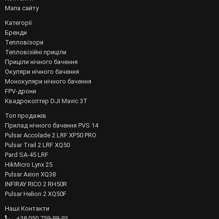
Мапа сайту
Категорії
Бренди
Тепловізори
Тепловізійні приціли
Приціли нічного бачення
Окуляри нічного бачення
Монокуляри нічного бачення
FPV-дрони
Квадрокоптер DJI Mavic 3T
Топ продажів
Прилад нічного бачення PVS 14
Pulsar Accolade 2 LRF XP50 PRO
Pulsar Trail 2 LRF XQ50
Pard SA-45 LRF
HikMicro Lynx 25
Pulsar Axion XQ38
INFIRAY RICO 2 RH50R
Pulsar Helion 2 XQ50F
Наші Контакти
+38 050 759-88-93