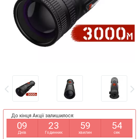
До кінця Акції залишилося:
0
9
2
3
5
9
5
3
Днів
Годинник
хвилин
сек