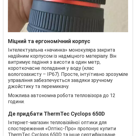
Міцний та ергономічний корпус
Інтелектуальна «начинка» монокуляра закрита
надійним корпусом із надміцного матеріалу. Він
витримує падіння з висоти в один метр,
короткочасне попадання у воду (клас
вологозахисту – IP67). Просте, інтуїтивно зрозуміле
управління забезпечується завдяки зручному
джойстику та перемикачу.
Можлива автономна робота тепловізора до 12
години.
Де придбати ThermTec Cyclops 650D
Інтернет-магазин тепловізійної оптики для
спостереження «Оптікс-Про» пропонує купити
ThermTec Cyclops 650D та інше сертифіковане