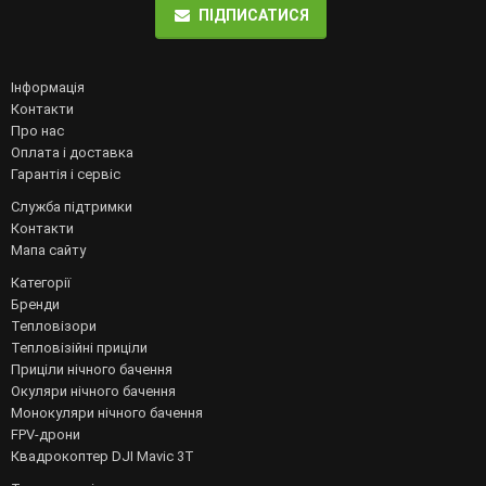
ПІДПИСАТИСЯ
Інформація
Контакти
Про нас
Оплата і доставка
Гарантія і сервіс
Служба підтримки
Контакти
Мапа сайту
Категорії
Бренди
Тепловізори
Тепловізійні приціли
Приціли нічного бачення
Окуляри нічного бачення
Монокуляри нічного бачення
FPV-дрони
Квадрокоптер DJI Mavic 3T