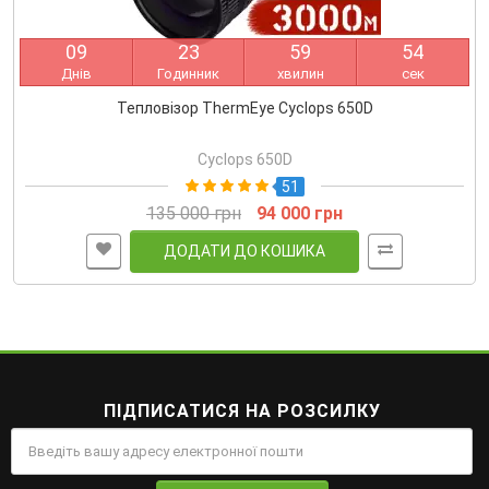
0
9
2
3
5
9
5
3
Днів
Годинник
хвилин
сек
Тепловізор ThermEye Cyclops 650D
Cyclops 650D
51
135 000 грн
94 000 грн
ДОДАТИ ДО КОШИКА
ПІДПИСАТИСЯ НА РОЗСИЛКУ