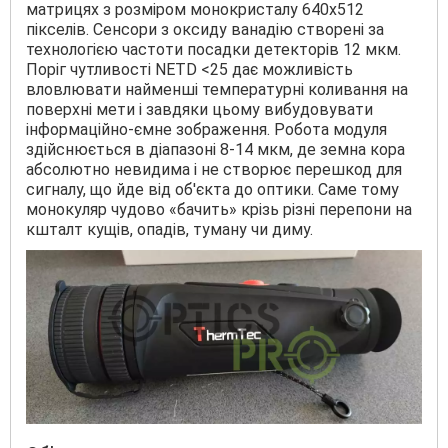
матрицях з розміром монокристалу 640x512
пікселів. Сенсори з оксиду ванадію створені за
технологією частоти посадки детекторів 12 мкм.
Поріг чутливості NETD <25 дає можливість
вловлювати найменші температурні коливання на
поверхні мети і завдяки цьому вибудовувати
інформаційно-ємне зображення. Робота модуля
здійснюється в діапазоні 8-14 мкм, де земна кора
абсолютно невидима і не створює перешкод для
сигналу, що йде від об'єкта до оптики. Саме тому
монокуляр чудово «бачить» крізь різні перепони на
кшталт кущів, опадів, туману чи диму.