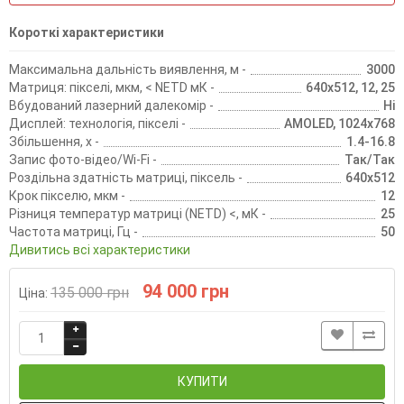
Короткі характеристики
Максимальна дальність виявлення, м -
3000
Матриця: пікселі, мкм, < NETD мК -
640х512, 12, 25
Вбудований лазерний далекомір -
Ні
Дисплей: технологія, пікселі -
AMOLED, 1024х768
Збільшення, х -
1.4-16.8
Запис фото-відео/Wi-Fi -
Так/Так
Роздільна здатність матриці, піксель -
640х512
Крок пікселю, мкм -
12
Різниця температур матриці (NETD) <, мК -
25
Частота матриці, Гц -
50
Дивитись всі характеристики
94 000 грн
135 000 грн
Ціна:
КУПИТИ