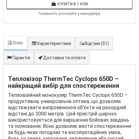
КУПИТИ В 1 КЛІК
*наявність уточнюйте у менеджера
Опис
Характеристики
Відгуки
(51)
Гарантія
Доставка та оплата
Тепловізор ThermTec Cyclops 650D –
найкращий вибір для спостереження
Тепловізійний монокуляр ThermTec Cyclops 650D –
продуктивна, універсальна оптика, що дозволяє
відстежувати випромінюючі об'єкти на рекордній
відстані до 3000 метрів. Цей пристрій широко
використовується для вирішення бойових завдань
та полювання. Воно дозволяє вести спостереження
за будь-яких погодних та експлуатаційних умов,
будь то злива, хуртовина, задимлення або густий