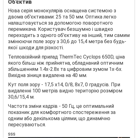
Об'єктив
Нова серія монокулярів оснащена системою з
двома об'єктивами: 25 та 50 мм. Оптика легко
налаштовується за допомогою поворотного
перемикача. Користувач безшумно і швидко
переходить з одного об'єктиву на інший, тим самим
змінюючи поле зору з 30,6 до 15,4 метра без будь-
якої шкоди для різкості.
Тепловізійний прилад ThermTec Cyclops 650D, ціна
якого більш ніж прийнятна, обладнаний оптичним
збільшенням 1.4х-2.8х та цифровим зумом 1x-6x.
Вихідна зіниця видалена на 40 мм.
Кут поля зору - 17,5 x14, 0/8, 8x7, 0 градусів. При
видаленні 100 метрів видно територію розміром
30,6/15,4 м.
Частота зміни кадрів - 50 Гц, це оптимальний
показник для комфортного спостереження за
одним або декількома цілями, що динамічно
пересуваються.
sss