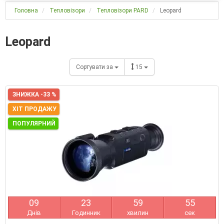
Головна
Тепловізори
Тепловізори PARD
Leopard
Leopard
Сортувати за
15
ЗНИЖКА -33 %
ХІТ ПРОДАЖУ
ПОПУЛЯРНИЙ
0
9
2
3
5
9
5
4
Днів
Годинник
хвилин
сек