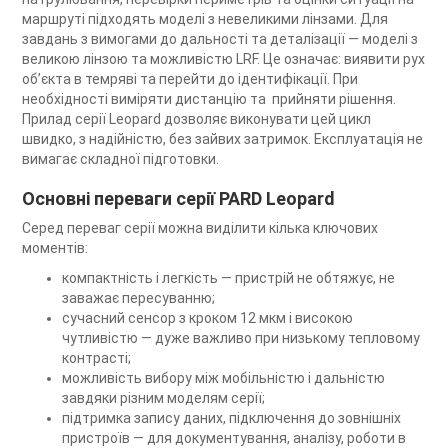
маршруті підходять моделі з невеликими лінзами. Для
завдань з вимогами до дальності та деталізації — моделі з
великою лінзою та можливістю LRF. Це означає: виявити рух
об’єкта в темряві та перейти до ідентифікації. При
необхідності виміряти дистанцію та прийняти рішення.
Прилад серії Leopard дозволяє виконувати цей цикл
швидко, з надійністю, без зайвих затримок. Експлуатація не
вимагає складної підготовки.
Основні переваги серії PARD Leopard
Серед переваг серії можна виділити кілька ключових
моментів:
компактність і легкість — пристрій не обтяжує, не
заважає пересуванню;
сучасний сенсор з кроком 12 мкм і високою
чутливістю — дуже важливо при низькому тепловому
контрасті;
можливість вибору між мобільністю і дальністю
завдяки різним моделям серії;
підтримка запису даних, підключення до зовнішніх
пристроїв — для документування, аналізу, роботи в