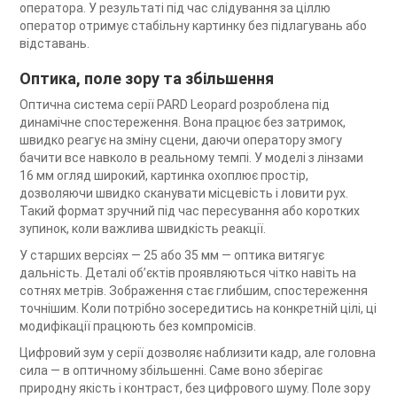
оператора. У результаті під час слідування за ціллю
оператор отримує стабільну картинку без підлагувань або
відставань.
Оптика, поле зору та збільшення
Оптична система серії PARD Leopard розроблена під
динамічне спостереження. Вона працює без затримок,
швидко реагує на зміну сцени, даючи оператору змогу
бачити все навколо в реальному темпі. У моделі з лінзами
16 мм огляд широкий, картинка охоплює простір,
дозволяючи швидко сканувати місцевість і ловити рух.
Такий формат зручний під час пересування або коротких
зупинок, коли важлива швидкість реакції.
У старших версіях — 25 або 35 мм — оптика витягує
дальність. Деталі об’єктів проявляються чітко навіть на
сотнях метрів. Зображення стає глибшим, спостереження
точнішим. Коли потрібно зосередитись на конкретній цілі, ці
модифікації працюють без компромісів.
Цифровий зум у серії дозволяє наблизити кадр, але головна
сила — в оптичному збільшенні. Саме воно зберігає
природну якість і контраст, без цифрового шуму. Поле зору