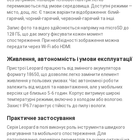
перемикаються під умови середовища. Доступні режими —
місто, дощ, ліс. Є також варіанти відображення: білий-
гарячий, чорний-гарячий, червоний-гарячий та інші.
Запис фото та відео здійснюється напряму на microSD до
128 ГБ, що дає змогу фіксувати кожен момент
спостереження. При необхідності зображення можна
передати через Wi-Fi або HDMI.
Живлення, автономність і умови експлуатації
Пристрої Leopard працюють від змінного акумулятора
формату 18650, що дозволяє легко замінити елемент
живлення у польових умовах. Час автономної роботи
залежить від моделі та навантаження, але у мобільних
версіях це близько 5-6 годин. Корпус витримує широкі
температурні режими, включно з холодом або вологою.
Захист IP67 гарантує стійкість до пилу і вологи.
Практичне застосування
Серія Leopard в полі виконує роль інструмента швидкого
реагування та мобільного спостереження. Для
патрулювання, перевірки периметрів та оцінки ситуації на