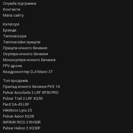
Служба підтримки
Контакти
Мапа сайту
Категорії
Бренди
Тепловізори
Тепловізійні приціли
Приціли нічного бачення
Окуляри нічного бачення
Монокуляри нічного бачення
FPV-дрони
Квадрокоптер DJI Mavic 3T
Топ продажів
Прилад нічного бачення PVS 14
Pulsar Accolade 2 LRF XP50 PRO
Pulsar Trail 2 LRF XQ50
Pard SA-45 LRF
HikMicro Lynx 25
Pulsar Axion XQ38
INFIRAY RICO 2 RH50R
Pulsar Helion 2 XQ50F