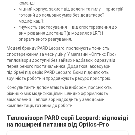
команді;
міцний корпус, захист від вологи та пилу — пристрій
готовий до польових умов без додаткової
модифікації;
гнучкість застосування — від спостереження до
вимірювання дистанції (в моделях з LRF) і
оперативного реагування.
Моделі бренду PARD Leopard пропонують точність
спостереження за чесну ціну. У магазині «Оптикс Про»
тепловізори доступні без зайвих надбавок, одразу від
перевіреного постачальника. Додаткові аксесуари
підібрані під серію PARD Leopard. Вони підсилюють
зручність роботи й продовжують ресурс пристрою.
Консультанти допомагають із вибором, пояснюють
різницю між модифікаціями, швидко оформлюють
замовлення. Тепловізор надходить у заводській
комплектації, готовий до роботи.
Тепловізори PARD серії Leopard: відповіді
на поширені питання від Optics-Pro