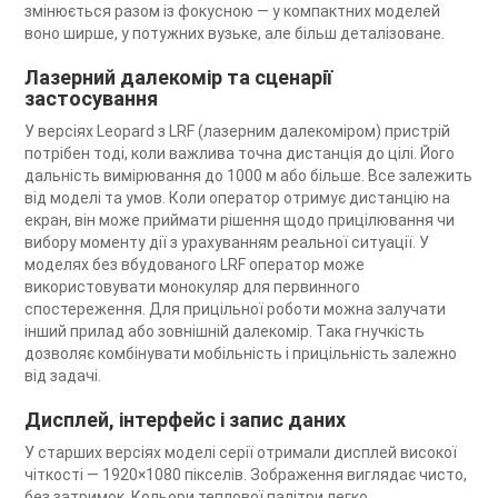
змінюється разом із фокусною — у компактних моделей
воно ширше, у потужних вузьке, але більш деталізоване.
Лазерний далекомір та сценарії
застосування
У версіях Leopard з LRF (лазерним далекоміром) пристрій
потрібен тоді, коли важлива точна дистанція до цілі. Його
дальність вимірювання до 1000 м або більше. Все залежить
від моделі та умов. Коли оператор отримує дистанцію на
екран, він може приймати рішення щодо прицілювання чи
вибору моменту дії з урахуванням реальної ситуації. У
моделях без вбудованого LRF оператор може
використовувати монокуляр для первинного
спостереження. Для прицільної роботи можна залучати
інший прилад або зовнішній далекомір. Така гнучкість
дозволяє комбінувати мобільність і прицільність залежно
від задачі.
Дисплей, інтерфейс і запис даних
У старших версіях моделі серії отримали дисплей високої
чіткості — 1920×1080 пікселів. Зображення виглядає чисто,
без затримок. Кольори теплової палітри легко