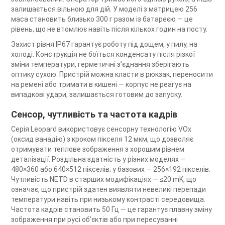
залишається вільною для дій. У моделі з матрицею 256
маса становить близько 300 г разом із батареєю — це
рівень, що не втомлює навіть після кількох годин на посту.
Захист рівня IP67 гарантує роботу під дощем, у пилу, на
холоді. Конструкція не боїться конденсату після різкої
зміни температури, герметичні з’єднання зберігають
оптику сухою. Пристрій можна класти в рюкзак, переносити
на ремені або тримати в кишені — корпус не реагує на
випадкові удари, залишається готовим до запуску.
Сенсор, чутливість та частота кадрів
Серія Leopard використовує сенсорну технологію VOx
(оксид ванадію) з кроком пікселя 12 мкм, що дозволяє
отримувати теплове зображення з хорошим рівнем
деталізації. Роздільна здатність у різних моделях —
480×360 або 640×512 пікселів; у базових — 256×192 пікселів.
Чутливість NETD в старших модифікаціях — ≤20 mK, що
означає, що пристрій здатен виявляти невеликі перепади
температури навіть при низькому контрасті середовища.
Частота кадрів становить 50 Гц — це гарантує плавну зміну
зображення при русі об’єктів або при пересуванні