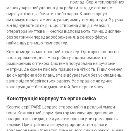
прилад. Серія тепловізійних
монокулярів побудована для роботи там, де світло не
вирішує нічого, а бачити треба зараз. Кожен корпус
витримує навантаження, удари, зміну температури. У руках
він відчувається як річ, що створена для дії. Реакція
оператора миттєва — кнопки відповідають точно, дисплей
без затримки передає зображення, а сенсор фіксує
найменшу різницю температур.
Кожна модель має власний характер. Одні орієнтовані на
спостереження, інші — на роботу з дальноміром та
розширеною оптикою. Система побудована на сучасній
матриці, де кожен піксель працює на чіткість. Підключення
до смартфона або планшета відбувається без ускладнень,
запис відео зберігається одразу. Усе працює як єдина
конструкція — без надмірностей, без втрати часу.
Конструкція корпусу та ергономіка
Корпус серії PARD Leopard створений під реальні умови
поля. Компактний форм-фактор монокуляра дозволяє
працювати швидко, не думаючи про вагу чи громіздкість
техніки. Пристрій лягає в руку природно, центр ваги
збалансований. Оператор тримає його однією рукою, а інша