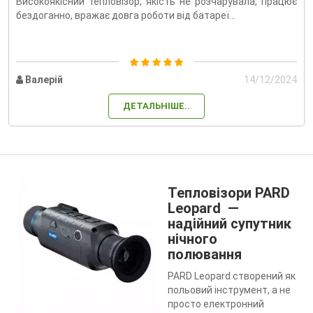
Високоякісний тепловізор, якість не розчарувала, працює
бездоганно, вражає довга роботи від батареї...
Валерій
14/12/2024
ДЕТАЛЬНІШЕ..
Тепловізори PARD
Leopard —
надійний супутник
нічного
полювання
PARD Leopard створений як
польовий інструмент, а не
просто електронний