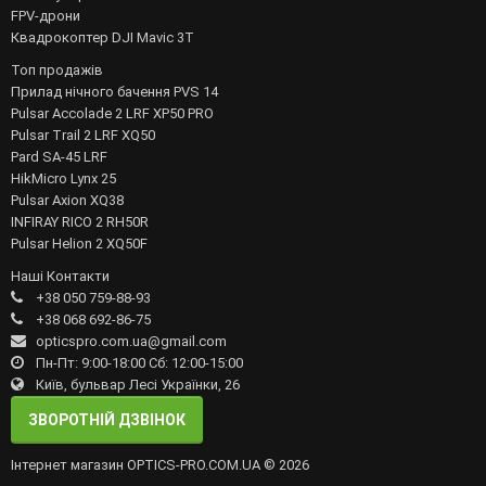
FPV-дрони
Квадрокоптер DJI Mavic 3T
Топ продажів
Прилад нічного бачення PVS 14
Pulsar Accolade 2 LRF XP50 PRO
Pulsar Trail 2 LRF XQ50
Pard SA-45 LRF
HikMicro Lynx 25
Pulsar Axion XQ38
INFIRAY RICO 2 RH50R
Pulsar Helion 2 XQ50F
Наші Контакти
+38 050 759-88-93
+38 068 692-86-75
opticspro.com.ua@gmail.com
Пн-Пт: 9:00-18:00 Сб: 12:00-15:00
Київ, бульвар Лесі Українки, 26
ЗВОРОТНІЙ ДЗВІНОК
Інтернет магазин OPTICS-PRO.COM.UA © 2026