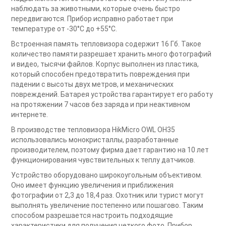
наблюдать за животными, которые очень быстро
передвигаются. Прибор исправно работает при
температуре от -30°С до +55°С.
Встроенная память тепловизора содержит 16 Гб. Такое
количество памяти разрешает хранить много фотографий
и видео, тысячи файлов. Корпус выполнен из пластика,
который способен предотвратить повреждения при
падении с высоты двух метров, и механических
повреждений. Батарея устройства гарантирует его работу
на протяжении 7 часов без заряда и при неактивном
интернете.
В производстве тепловизора HikMicro OWL OH35
использовались монокристаллы, разработанные
производителем, поэтому фирма дает гарантию на 10 лет
функционирования чувствительных к теплу датчиков.
Устройство оборудовано широкоугольным объективом.
Оно имеет функцию увеличения и приближения
фотографии от 2,3 до 18,4 раз. Охотник или турист могут
выполнять увеличение постепенно или пошагово. Таким
способом разрешается настроить подходящие
характеристики для получения четкого фото. Прибор