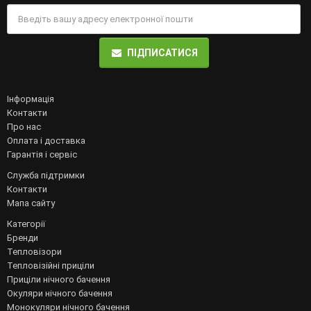
ПІДПИСАТИСЯ
Інформація
Контакти
Про нас
Оплата і доставка
Гарантія і сервіс
Служба підтримки
Контакти
Мапа сайту
Категорії
Бренди
Тепловізори
Тепловізійні приціли
Приціли нічного бачення
Окуляри нічного бачення
Монокуляри нічного бачення