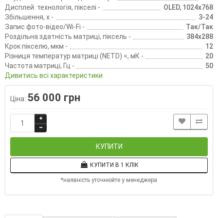
Дисплей: технологія, пікселі -
OLED, 1024х768
Збільшення, х -
3-24
Запис фото-відео/Wi-Fi -
Так/Так
Роздільна здатність матриці, піксель -
384х288
Крок пікселю, мкм -
12
Різниця температур матриці (NETD) <, мК -
20
Частота матриці, Гц -
50
Дивитись всі характеристики
56 000 грн
Ціна:
КУПИТИ
КУПИТИ В 1 КЛІК
*наявність уточнюйте у менеджера