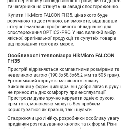
різні перепони у вигляді високої трави, листя дерев
та чагарника не стануть на заваді спостереженню.
Купити HikMicro FALCON FH35, ціна якого буде
розумною та доступною, ви зможете, відвідавши
інтернет-магазин професійного обладнання для
спостереження OPTICS-PRO. У нас великий вибір
якісної, оригінальної продукції та супутніх товарів
від провідних торгових марок.
Особливості тепловізора HikMicro FALCON
FH35
Пристрій відрізняється компактними розмірами та
невеликою вагою (190,3х58,3х65,2 мм та 505 грам).
Ергономічний корпус із магнієвого сплаву
виконаний у формі циліндра. Він добре лягає в руку і
не приносить дискомфорту при експлуатації.
Пристроєм дуже зручно керувати однією рукою,
крім того, монокуляр можуть без проблем
користуватися як правші, так і шульги.
Створюючи цю лінійку, розробники особливу увагу
приділили розташуванню кнопок та їх формі. Різні