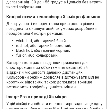
діапазоні від -30 до +55 градусів Цельсія без втрати
якості зображення.
Колірні схеми тепловізора Хікмікро Фалькон
Для зручності використання пристрою в різних
погодних та експлуатаційних умовах розробники
передбачили 4 колірні режими:
white hot, або гарячий білий;
red hot, або гарячий червоний;
black hot, або гарячий чорний;
fusion, або кольоровий.
Всі гарячі контрастні відтінки призначені для
спостереження за об'єктами на масштабній
відкритій місцевості, далеких дистанціях.
Кольоровий режим дозволяє відстежувати цілі на
коротких відстанях, також допомагає точніше
встановити трофейну цінність мішені.
Image Pro в приладі Хікмікро
У цій лінійці виробники вперше впровадили ще одну
власну розробку – Image Pro. Цей алгоритм обробки