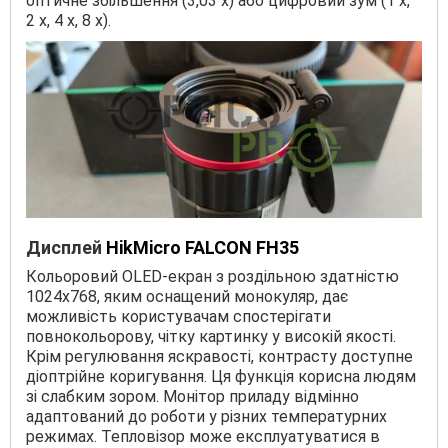
оптичне збільшення (3,03 х) або цифровий зум (1 х,
2 х, 4 х, 8 х).
Дисплей
HikMicro FALCON FH35
Кольоровий OLED-екран з роздільною здатністю
1024х768, яким оснащений монокуляр, дає
можливість користувачам спостерігати
повнокольорову, чітку картинку у високій якості.
Крім регулювання яскравості, контрасту доступне
діоптрійне коригування. Ця функція корисна людям
зі слабким зором. Монітор приладу відмінно
адаптований до роботи у різних температурних
режимах. Тепловізор може експлуатуватися в