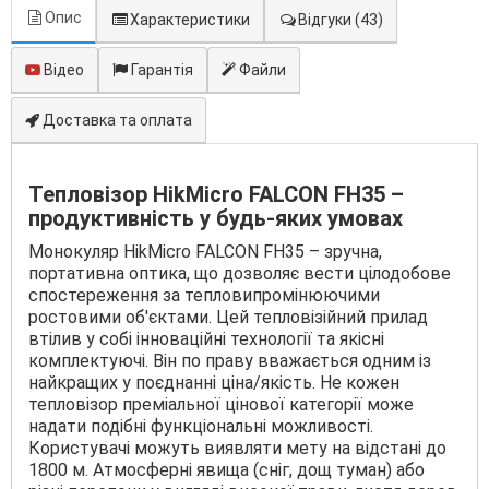
Опис
Характеристики
Відгуки
(43)
Відео
Гарантія
Файли
Доставка та оплата
Тепловізор HikMicro FALCON FH35 –
продуктивність у будь-яких умовах
Монокуляр HikMicro FALCON FH35 – зручна,
портативна оптика, що дозволяє вести цілодобове
спостереження за тепловипромінюючими
ростовими об'єктами. Цей тепловізійний прилад
втілив у собі інноваційні технології та якісні
комплектуючі. Він по праву вважається одним із
найкращих у поєднанні ціна/якість. Не кожен
тепловізор преміальної цінової категорії може
надати подібні функціональні можливості.
Користувачі можуть виявляти мету на відстані до
1800 м. Атмосферні явища (сніг, дощ туман) або