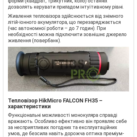
форми (квадрат, трикутник, коло) останніх
дозволять керувати приладом інтуїтивному рівні.
Живлення тепловізора здійснюється від знімного
літій-іонного акумулятора, що перезаряджається
(час автономної роботи – до 7 годин). При
необхідності можна підключити зовнішнє джерело
живлення (повербанк).
Тепловізор HikMicro FALCON FH35 –
характеристики
Функціональні можливості монокуляра справді
вражають. Особливо ефективно він проявляє себе
за несприятливих погодних та експлуатаційних
умов, де безсила навіть дорожча оптика преміум-