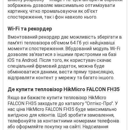
зображень дозволяє максимально оптимізувати
картинку, чітко промальовуючи як об'єкт
спостереження, так і фон навколо нього.
Wi-Fi та рекордер
Вмонтований рекордер дає можливість зберігати в
пам'яті тепловізора об'ємом 64 Гб усі найцікавіші
моменти спостереження. Вбудований модуль Wi-Fi
дозволяє зв'язатися з іншими пристроями на базі
iOS та Android. Після того, як користувач скачає
спеціальний фірмовий додаток, можна буде
обмінюватися даними, вести пряму трансляцію,
відправляти контент у мережу та багато іншого.
Де купити тепловізор HikMicro FALCON FH35
Якщо ви бажаєте купити тепловізор HikMicro
FALCON FH35 заходьте до каталогу "Оптікс-Про". У
нас ціна HikMicro FALCON FH35 буде максимально
вигідною для клієнтів. Щоб зробити замовлення,
телефонуйте за контактними номерами телефонів
або оформляйте покупку на сайті. Надсилання