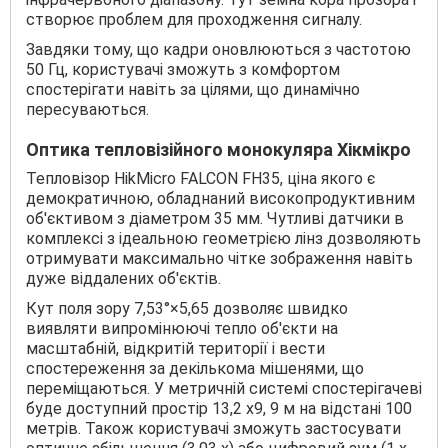
створює проблем для проходження сигналу.
Завдяки тому, що кадри оновлюються з частотою
50 Гц, користувачі зможуть з комфортом
спостерігати навіть за цілями, що динамічно
пересуваються.
Оптика тепловізійного монокуляра Хікмікро
Тепловізор HikMicro FALCON FH35, ціна якого є
демократичною, обладнаний високопродуктивним
об'єктивом з діаметром 35 мм. Чутливі датчики в
комплексі з ідеальною геометрією лінз дозволяють
отримувати максимально чітке зображення навіть
дуже віддалених об'єктів.
Кут поля зору 7,53°×5,65 дозволяє швидко
виявляти випромінюючі тепло об'єкти на
масштабній, відкритій території і вести
спостереження за декількома мішенями, що
переміщаються. У метричній системі спостерігачеві
буде доступний простір 13,2 х9, 9 м на відстані 100
метрів. Також користувачі зможуть застосувати