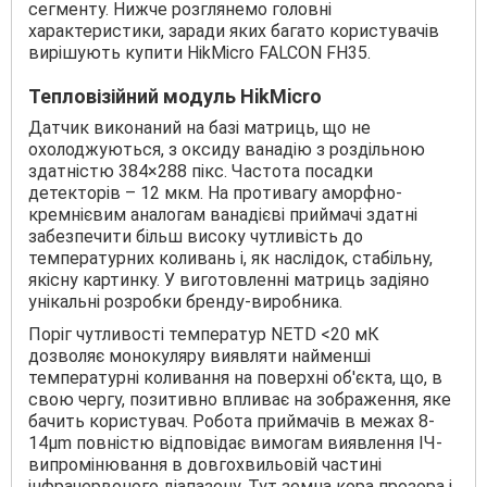
сегменту. Нижче розглянемо головні
характеристики, заради яких багато користувачів
вирішують купити HikMicro FALCON FH35.
Тепловізійний модуль HikMicro
Датчик виконаний на базі матриць, що не
охолоджуються, з оксиду ванадію з роздільною
здатністю 384×288 пікс. Частота посадки
детекторів – 12 мкм. На противагу аморфно-
кремнієвим аналогам ванадієві приймачі здатні
забезпечити більш високу чутливість до
температурних коливань і, як наслідок, стабільну,
якісну картинку. У виготовленні матриць задіяно
унікальні розробки бренду-виробника.
Поріг чутливості температур NETD <20 мК
дозволяє монокуляру виявляти найменші
температурні коливання на поверхні об'єкта, що, в
свою чергу, позитивно впливає на зображення, яке
бачить користувач. Робота приймачів в межах 8-
14μm повністю відповідає вимогам виявлення ІЧ-
випромінювання в довгохвильовій частині
інфрачервоного діапазону. Тут земна кора прозора і