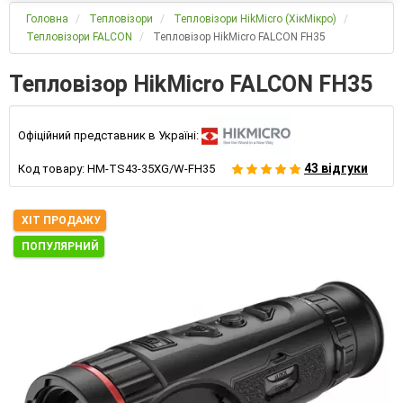
Головна
Тепловізори
Тепловізори HikMicro (ХікМікро)
Тепловізори FALCON
Тепловізор HikMicro FALCON FH35
Тепловізор HikMicro FALCON FH35
Офіційний представник в Україні:
43 відгуки
Код товару:
HM-TS43-35XG/W-FH35
ХІТ ПРОДАЖУ
ПОПУЛЯРНИЙ