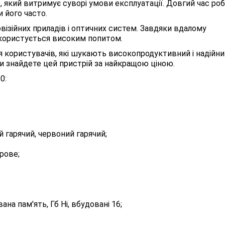
, який витримує суворі умови експлуатації. Довгий час ро
 його часто.
візійних приладів і оптичних систем. Завдяки вдалому
ї користується високим попитом.
для користувачів, які шукають високопродуктивний і надійн
ви знайдете цей пристрій за найкращою ціною.
0:
й гарячий, червоний гарячий;
фрове;
на пам'ять, Гб Ні, вбудовані 16;