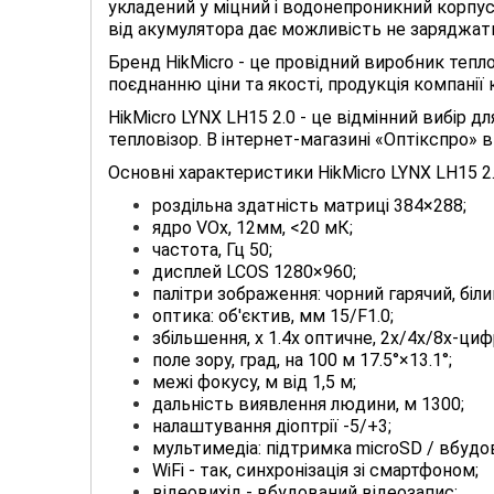
укладений у міцний і водонепроникний корпус
від акумулятора дає можливість не заряджати
Бренд HikMicro - це провідний виробник тепло
поєднанню ціни та якості, продукція компані
HikMicro LYNX LH15 2.0 - це відмінний вибір 
тепловізор. В інтернет-магазині «Оптікспро» 
Основні характеристики HikMicro LYNX LH15 2.
роздільна здатність матриці 384×288;
ядро VOx, 12мм, <20 мК;
частота, Гц 50;
дисплей LCOS 1280×960;
палітри зображення: чорний гарячий, біли
оптика: об'єктив, мм 15/F1.0;
збільшення, х 1.4x оптичне, 2х/4х/8х-ци
поле зору, град, на 100 м 17.5°×13.1°;
межі фокусу, м від 1,5 м;
дальність виявлення людини, м 1300;
налаштування діоптрії -5/+3;
мультимедіа: підтримка microSD / вбудова
WiFi - так, синхронізація зі смартфоном;
відеовихід - вбудований відеозапис;