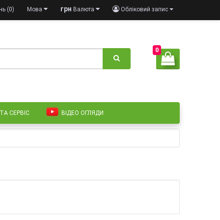
грн
ь (0)
Мова
Валюта
Обліковий запис
0
 ТА СЕРВІС
ВІДЕО ОГЛЯДИ