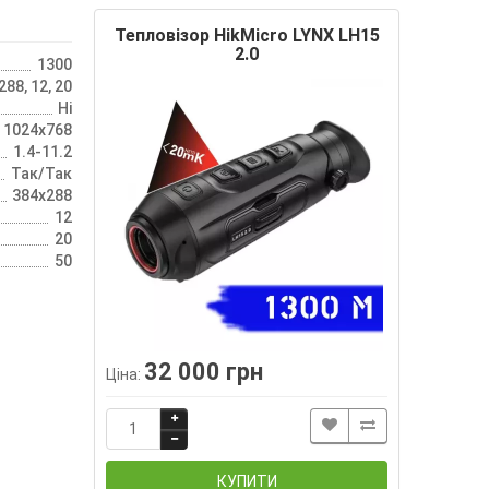
Тепловізор HikMicro LYNX LH15
2.0
1300
88, 12, 20
Ні
, 1024х768
1.4-11.2
Так/Так
384х288
12
20
50
32 000 грн
Ціна:
КУПИТИ