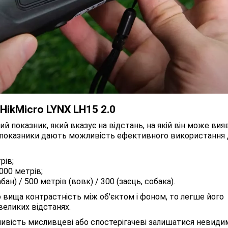
HikMicro LYNX LH15 2.0
й показник, який вказує на відстань, на якій він може вия
ці показники дають можливість ефективного використання 
рів;
000 метрів;
ан) / 500 метрів (вовк) / 300 (заєць, собака).
о вища контрастність між об'єктом і фоном, то легше його
великих відстанях.
ивість мисливцеві або спостерігачеві залишатися невиди