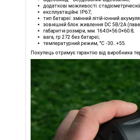
додаткові можливості: стадіометріческі
експлуатаційні: IP67;
тип батареї: змінний літій-іонний акуму
зовнішній блок живлення DC 5В/2А (паве
габаритні розміри, мм. 164.0×56.0×60.8;
вага, гр 272 без батареї;
температурний режим, °C -30...+55.
Покупець отримує гарантію від виробника тер