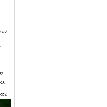
 2.0
ь
щу
ся.
ору.