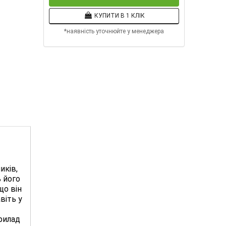
КУПИТИ В 1 КЛІК
*наявність уточнюйте у менеджера
иків,
ь його
що він
віть у
рилад