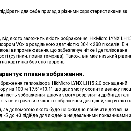
підібрати для себе прилад з різними характеристиками за
 від якого залежить якість зображення. HikMicro LYNX LH15
ром VOx з роздільною здатністю 384 x 288 пікселів. Він
лові випромінювання, що забезпечує чітке і деталізоване
сті (сутінки, повна темрява). Також, він має низький рівен
тна картинка без спотворень.
гарантує плавне зображення.
ображення тепловізора. HikMicro LYNX LH15 2.0 оснащений
зору на 100 м 17.5°×13.1°, що дає змогу охопити велику пло
іткість зображення, даючи змогу розрізняти дрібні деталі
сть не втрачати в якості зображення для цілей, які рухають
8, за допомогою якого буде не складно побачити деталі на
ід -5 до +3 підійде для людей з неідеальними показниками з