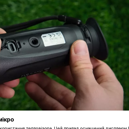
мікро
використання тепловізора. Цей прилад оснащений дисплеєм