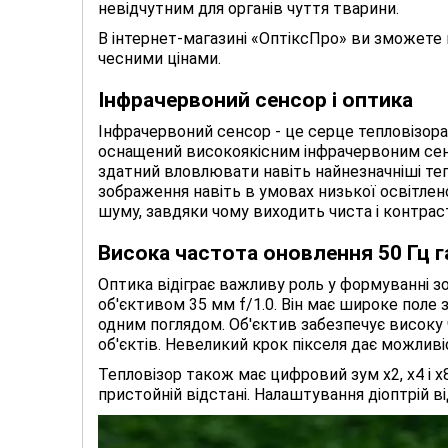
невідчутним для органів чуття тварини.
В інтернет-магазині «ОптіксПро» ви зможете 
чесними цінами.
Інфрачервоний сенсор і оптика
Інфрачервоний сенсор - це серце тепловізора,
оснащений високоякісним інфрачервоним сенсо
здатний вловлювати навіть найнезначніші теп
зображення навіть в умовах низької освітлено
шуму, завдяки чому виходить чиста і контрас
Висока частота оновлення 50 Гц 
Оптика відіграє важливу роль у формуванні з
об'єктивом 35 мм f/1.0. Він має широке поле 
одним поглядом. Об'єктив забезпечує високу ч
об'єктів. Невеликий крок пікселя дає можливі
Тепловізор також має цифровий зум x2, x4 і x
пристойній відстані. Налаштування діоптрій в