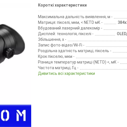
Короткі характеристики
Максимальна дальність виявлення, м -
Матриця: пікселі, мкм, < NETD мК -
384х2
Вбудований лазерний далекомір -
Дисплей: технологія, пікселі -
OLED
Збільшення, х -
Запис фото-відео/Wi-Fi -
Роздільна здатність матриці, піксель -
Крок пікселю, мкм -
Різниця температур матриці (NETD) <, мК -
Частота матриці, Гц -
Дивитись всі характеристики