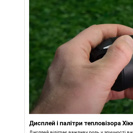
Дисплей і палітри тепловізора Хік
Дисплей відіграє важливу роль у зручності 