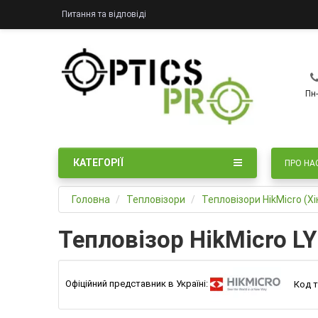
Питання та відповіді
Пн-
КАТЕГОРІЇ
ПРО НА
Головна
Тепловізори
Тепловізори HikMicro (Хі
Тепловізор HikMicro L
Офіційний представник в Україні:
Код т