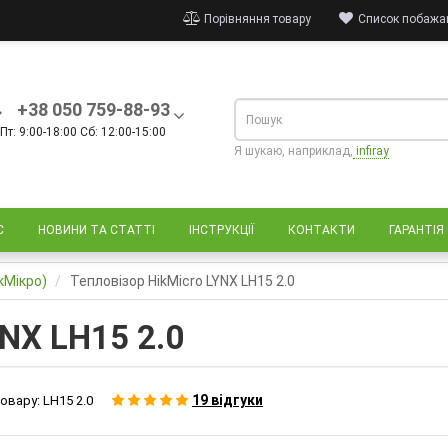
Порівняння товару
Список побажан
+38 050 759-88-93
Пт: 9:00-18:00 Сб: 12:00-15:00
Я шукаю, наприклад,
infiray
С
НОВИНИ ТА СТАТТІ
ІНСТРУКЦІЇ
КОНТАКТИ
ГАРАНТІЯ
кМікро)
Тепловізор HikMicro LYNX LH15 2.0
YNX LH15 2.0
19 відгуки
овару:
LH15 2.0