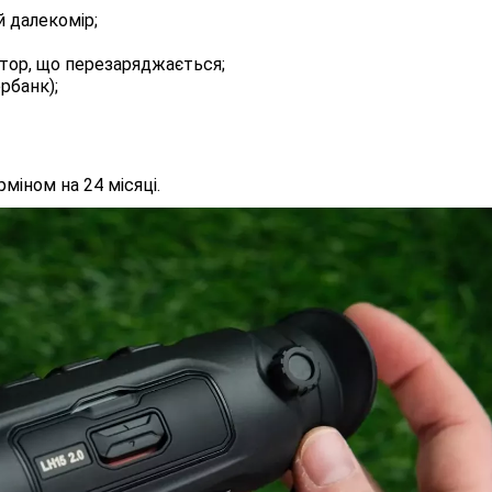
й далекомір;
лятор, що перезаряджається;
рбанк);
міном на 24 місяці.