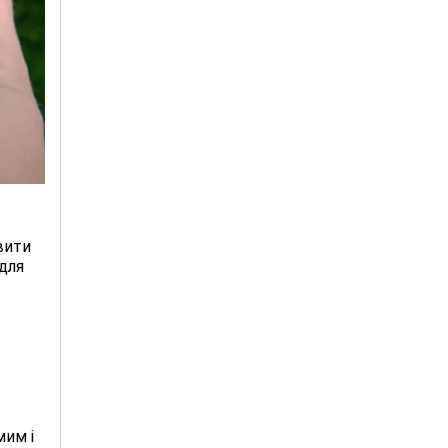
вити
для
мим і