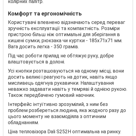
колірних палітр.
Комфорт та ергономічність
Користувачі впевнено відзначають серед переваг
зручність експлуатації та компактність. Розміри
пристрою більш ніж оптимальні для зберігання в
кишені сумки, рюкзака чи куртки - 185х71х71 мм.
Вага досить легка - 350 грамів.
Під час роботи прилад не обтяжує руку, добре
влаштовується в долоні.
Усі кнопки розташовуються на одному місці, вони
досить великі і реагують на дотик, навіть якщо
мисливець одягнув рукавички. Налаштування
неважко задавати навіть у темряві й однією рукою.
Також передбачено гумовий наочник.
Інтерфейс інтуїтивно зрозумілий, з ним без
проблем розбереться людина, яка жодного разу до
цього моменту не взаємодіяла з оптичним
обладнанням.
Ціна тепловізора Dali S252H оптимальна на ринку.