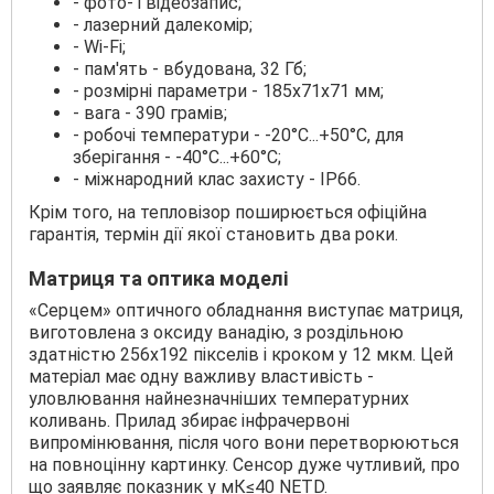
- фото- і відеозапис;
- лазерний далекомір;
- Wi-Fi;
- пам'ять - вбудована, 32 Гб;
- розмірні параметри - 185х71х71 мм;
- вага - 390 грамів;
- робочі температури - -20°С...+50°С, для
зберігання - -40°С...+60°С;
- міжнародний клас захисту - IP66.
Крім того, на тепловізор поширюється офіційна
гарантія, термін дії якої становить два роки.
Матриця та оптика моделі
«Серцем» оптичного обладнання виступає матриця,
виготовлена з оксиду ванадію, з роздільною
здатністю 256х192 пікселів і кроком у 12 мкм. Цей
матеріал має одну важливу властивість -
уловлювання найнезначніших температурних
коливань. Прилад збирає інфрачервоні
випромінювання, після чого вони перетворюються
на повноцінну картинку. Сенсор дуже чутливий, про
що заявляє показник у мК≤40 NETD.