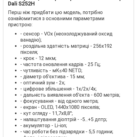
Dali S252H
Перш ніж придбати цю модель, потрібно
ознайомитися з основними параметрами
пристрою:
- сенсор - VOx (неохолоджуваний оксид
ванадію);
- роздільна здатність матриці - 256х192
пікселя;
- крок - 12 мкм;
- частота оновлення кадрів - 25 Гц;
- чутливість - мК≤40 NETD;
- діаметр об'єктива - 15 мм;
- оптичний зум - 2х;
- цифрове збільшення - 1х/2х/4х;
- дальність виявлення об'єкта - 600 метрів;
- фокусування - від одного метра;
- екран - OLED, 1440х1080 пікселів;
- кут огляду - 11,7х8,8°;
- налаштування діоптрій - -5...+5 дптр;
- акумулятор - Li-ion;
- час роботи без підзарядки - 5,5 години;