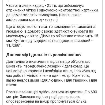
Частота зміни кадрів - 25 Гц, що забезпечує
отримання чіткої і одночасно контрастної картинки,
де немає хвостів і змазувань (навіть якщо
зафіксована мета рухається).
Що стосується оптики, то компоненти виконані з
германію, відомого своєю здатністю збирати по
максимуму світло. Діаметр об'єктива становить 15
мм. Кут огляду відкривається досить широкий -
11,7х88°.
Далекомір і дальність розпізнавання
Для точного визначення відстані до об'єкта, що
цікавить, передбачено лазерний далекомір. Це
неймовірно корисна і необхідна опція, і похибка під
час роботи мінімальна - в один метр. Крім того,
лазер невловимий і для людини, і для тварини, і для
птаха.
Розпізнавання цілі здійснюється на дистанції в 600
метрів. Залежно від ситуації, для кращого
спостереження на вибір пропонується кілька