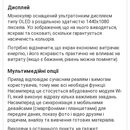
Дисплей
Монокуляр оснащений ультратонким дисплеєм
типу OLED з роздільною здатністю 1440х1080
пікселів. Усі зображення, що на нього виводяться,
яскраві та соковиті, оскільки гарантується
насиченість кольорів.
Потрібно відзначити, що екран економно витрачає
енергію, і його яскравість практично не впливає на
витрату (якщо є бажання, рівень можна поміняти).
Мультимедійні опції
Прилад відповідає сучасним реаліям і вимогам
користувачів, тому має всі необхідні функції.
Насамперед це стосується вбудованого модуля Wi-
Fi, який виконує відразу кілька важливих завдань.
Насамперед це синхронізація з мобільними
девайсами (смартфонами і планшетами) для
передачі даних, показу фото і відео друзям і
родичам, аналізу та вивчення готових матеріалів.
Виходячи з останнього пункту, на гаджет