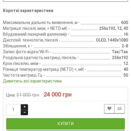
Короткі характеристики
Максимальна дальність виявлення, м -
600
Матриця: пікселі, мкм, < NETD мК -
256x192, 12, 40
Вбудований лазерний далекомір -
Ні
Дисплей: технологія, пікселі -
OLED, 1440х1080
Збільшення, х -
2-8
Запис фото-відео/Wi-Fi -
Так/Так
Роздільна здатність матриці, піксель -
256x192
Крок пікселю, мкм -
12
Різниця температур матриці (NETD) <, мК -
40
Частота матриці, Гц -
50
Дивитись всі характеристики
24 000 грн
31 000 грн
Ціна:
КУПИТИ