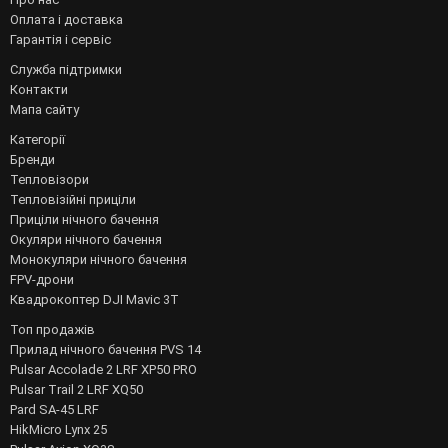
Оплата і доставка
Гарантія і сервіс
Служба підтримки
Контакти
Мапа сайту
Категорії
Бренди
Тепловізори
Тепловізійні приціли
Приціли нічного бачення
Окуляри нічного бачення
Монокуляри нічного бачення
FPV-дрони
Квадрокоптер DJI Mavic 3T
Топ продажів
Прилад нічного бачення PVS 14
Pulsar Accolade 2 LRF XP50 PRO
Pulsar Trail 2 LRF XQ50
Pard SA-45 LRF
HikMicro Lynx 25