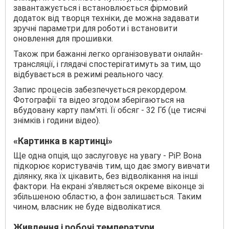
завантажується і встановлюється фірмовий
додаток від творця техніки, де можна задавати
зручні параметри для роботи і встановити
оновлення для прошивки.
Також при бажанні легко організовувати онлайн-
трансляції, і глядачі спостерігатимуть за тим, що
відбувається в режимі реального часу.
Запис процесів забезпечується рекордером.
Фотографії та відео згодом зберігаються на
вбудовану карту пам'яті. Її обсяг - 32 Гб (це тисячі
знімків і години відео).
«Картинка в картинці»
Ще одна опція, що заслуговує на увагу - PiP. Вона
підкорює користувачів тим, що дає змогу вивчати
ділянку, яка їх цікавить, без відволікання на інші
фактори. На екрані з'являється окреме віконце зі
збільшеною областю, а фон залишається. Таким
чином, власник не буде відволікатися.
Живлення і робочі температури