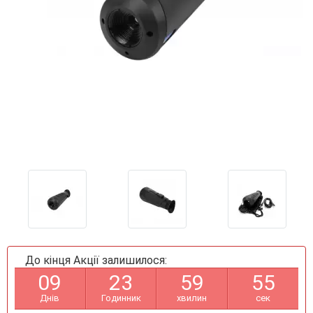
До кінця Акції залишилося:
0
9
2
3
5
9
5
5
Днів
Годинник
хвилин
сек