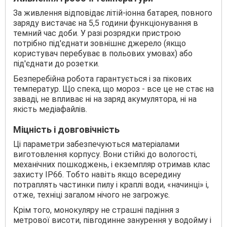
За живлення відповідає літій-іонна батарея, повного
заряду вистачає на 5,5 години функціонування в
темний час доби. У разі розрядки пристрою
потрібно під'єднати зовнішнє джерело (якщо
користувач перебуває в польових умовах) або
під'єднати до розетки.
Безперебійна робота гарантується і за пікових
температур. Що спека, що мороз - все це не стає на
заваді, не впливає ні на заряд акумулятора, ні на
якість медіафайлів.
Міцність і довговічність
Ці параметри забезпечуються матеріалами
виготовлення корпусу. Вони стійкі до вологості,
механічних пошкоджень, і екземпляр отримав клас
захисту IP66. Тобто навіть якщо всередину
потраплять частинки пилу і краплі води, «начинці» і,
отже, техніці загалом нічого не загрожує.
Крім того, монокуляру не страшні падіння з
метрової висоти, півгодинне занурення у водойму і