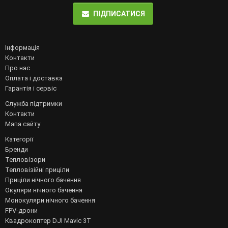
ПІДПИСАТИСЯ
Інформація
Контакти
Про нас
Оплата і доставка
Гарантія і сервіс
Служба підтримки
Контакти
Мапа сайту
Категорії
Бренди
Тепловізори
Тепловізійні приціли
Приціли нічного бачення
Окуляри нічного бачення
Монокуляри нічного бачення
FPV-дрони
Квадрокоптер DJI Mavic 3T