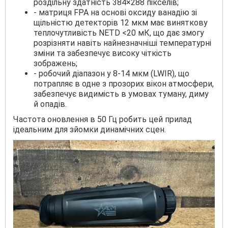
роздільну здатність 384×288 пікселів;
- матриця FPA на основі оксиду ванадію зі
щільністю детекторів 12 мкм має виняткову
теплочутливість NETD <20 мК, що дає змогу
розрізняти навіть найнезначніші температурні
зміни та забезпечує високу чіткість
зображень;
- робочий діапазон у 8-14 мкм (LWIR), що
потрапляє в одне з прозорих вікон атмосфери,
забезпечує видимість в умовах туману, диму
й опадів.
Частота оновлення в 50 Гц робить цей прилад
ідеальним для зйомки динамічних сцен.