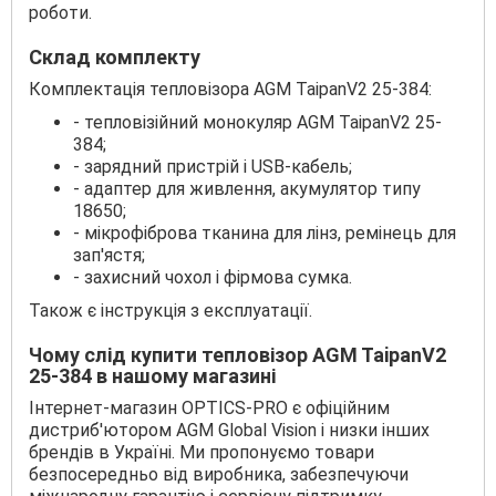
роботи.
Склад комплекту
Комплектація тепловізора AGM TaipanV2 25-384:
- тепловізійний монокуляр AGM TaipanV2 25-
384;
- зарядний пристрій і USB-кабель;
- адаптер для живлення, акумулятор типу
18650;
- мікрофіброва тканина для лінз, ремінець для
зап'ястя;
- захисний чохол і фірмова сумка.
Також є інструкція з експлуатації.
Чому слід купити тепловізор AGM TaipanV2
25-384 в нашому магазині
Інтернет-магазин OPTICS-PRO є офіційним
дистриб'ютором AGM Global Vision і низки інших
брендів в Україні. Ми пропонуємо товари
безпосередньо від виробника, забезпечуючи