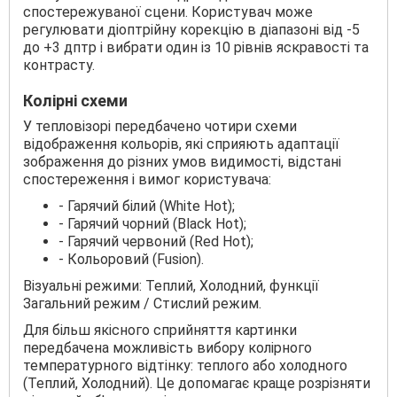
спостережуваної сцени. Користувач може
регулювати діоптрійну корекцію в діапазоні від -5
до +3 дптр і вибрати один із 10 рівнів яскравості та
контрасту.
Колірні схеми
У тепловізорі передбачено чотири схеми
відображення кольорів, які сприяють адаптації
зображення до різних умов видимості, відстані
спостереження і вимог користувача:
- Гарячий білий (White Hot);
- Гарячий чорний (Black Hot);
- Гарячий червоний (Red Hot);
- Кольоровий (Fusion).
Візуальні режими: Теплий, Холодний, функції
Загальний режим / Стислий режим.
Для більш якісного сприйняття картинки
передбачена можливість вибору колірного
температурного відтінку: теплого або холодного
(Теплий, Холодний). Це допомагає краще розрізняти