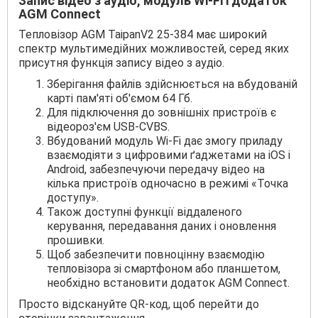
Запис відео з аудіо, модуль Wi-Fi і додаток
AGM Connect
Тепловізор AGM TaipanV2 25-384 має широкий
спектр мультимедійних можливостей, серед яких
присутня функція запису відео з аудіо.
Зберігання файлів здійснюється на вбудованій
карті пам'яті об'ємом 64 Гб.
Для підключення до зовнішніх пристроїв є
відеороз'єм USB-CVBS.
Вбудований модуль Wi-Fi дає змогу приладу
взаємодіяти з цифровими ґаджетами на iOS і
Android, забезпечуючи передачу відео на
кілька пристроїв одночасно в режимі «Точка
доступу».
Також доступні функції віддаленого
керування, передавання даних і оновлення
прошивки.
Щоб забезпечити повноцінну взаємодію
тепловізора зі смартфоном або планшетом,
необхідно встановити додаток AGM Connect.
Просто відскануйте QR-код, щоб перейти до