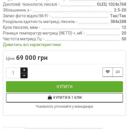
Дисплей: технологія, пікселі -
OLED, 1024х768
Збільшення, х -
2.5-20
Запис фото-відео/Wi-Fi -
Так/Так
Роздільна здатність матриці, піксель -
384х288
Крок пікселю, мкм -
12
Різниця температур матриці (NETD) <, мК -
20
Частота матриці, Гц -
50
Дивитись всі характеристики
69 000 грн
Ціна:
КУПИТИ
КУПИТИ В 1 КЛІК
*наявність уточнюйте у менеджера