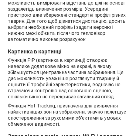
можливість вимірювати відстань до цілі на основі
заздалегідь визначених розмірів. Усередині
пристрою вже збережені стандартні профілі різних
тварин. Для того щоб дізнатися дистанцію, досить
вибрати необхідний профіль і задати верхню і
нижню межі об'єкта, після чого тепловізор
автоматично виконає розрахунок.
Картинка в картинці
Функція PiP (картинка в картинці) створює
невелике додаткове вікно на екрані, в якому
збільшується центральна частина зображення. Це
дає можливість уважніше розглянути тварину й
оцінити її трофейні характеристики, водночас не
втрачаючи контролю над основною сценою,
оскільки вікно не перекриває загальний огляд.
Функція Hot Tracking, призначена для виявлення
найактивніших зон на зображенні, значно полегшує
спостереження за рухомими об'єктами в умовах
обмеженої видимості.