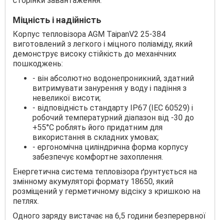
сторінки завантаження.
Міцність і надійність
Корпус тепловізора AGM TaipanV2 25-384
виготовлений з легкого і міцного поліаміду, який
демонструє високу стійкість до механічних
пошкоджень:
- він абсолютно водонепроникний, здатний
витримувати занурення у воду і падіння з
невеликої висоти;
- відповідність стандарту IP67 (IEC 60529) і
робочий температурний діапазон від -30 до
+55°C роблять його придатним для
використання в складних умовах;
- ергономічна циліндрична форма корпусу
забезпечує комфортне захоплення.
Енергетична система тепловізора ґрунтується на
змінному акумуляторі формату 18650, який
розміщений у герметичному відсіку з кришкою на
петлях.
Одного заряду вистачає на 6,5 години безперервної