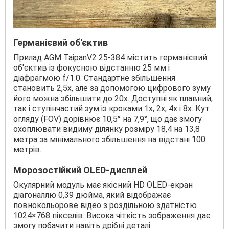
Германієвий об'єктив
Прилад AGM TaipanV2 25-384 містить германієвий
об'єктив із фокусною відстанню 25 мм і
діафрагмою f/1.0. Стандартне збільшення
становить 2,5х, але за допомогою цифрового зуму
його можна збільшити до 20х. Доступні як плавний,
так і ступінчастий зум із кроками 1x, 2x, 4x і 8x. Кут
огляду (FOV) дорівнює 10,5° на 7,9°, що дає змогу
охоплювати видиму ділянку розміру 18,4 на 13,8
метра за мінімального збільшення на відстані 100
метрів.
Морозостійкий OLED-дисплей
Окулярний модуль має якісний HD OLED-екран
діагоналлю 0,39 дюйма, який відображає
повнокольорове відео з роздільною здатністю
1024×768 пікселів. Висока чіткість зображення дає
змогу побачити навіть дрібні деталі