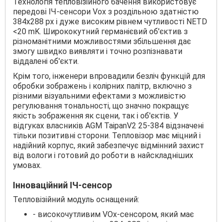
Технологія тепловізійного бачення використовує
передові ІЧ-сенсори Vox з роздільною здатністю
384х288 px і дуже високим рівнем чутливості NETD
<20 mK. Ширококутний германієвий об'єктив з
різноманітними можливостями збільшення дає
змогу швидко виявляти і точно розпізнавати
віддалені об'єкти.
Крім того, інженери впровадили безліч функцій для
обробки зображень і колірних палітр, включно з
різними візуальними ефектами з можливістю
регулювання тональності, що значно покращує
якість зображення як сцени, так і об'єктів. У
відгуках власників AGM TaipanV2 25-384 відзначені
тільки позитивні сторони. Тепловізор має міцний і
надійний корпус, який забезпечує відмінний захист
від вологи і готовий до роботи в найскладніших
умовах.
Інноваційний ІЧ-сенсор
Тепловізійний модуль оснащений:
- високочутливим VOx-сенсором, який має