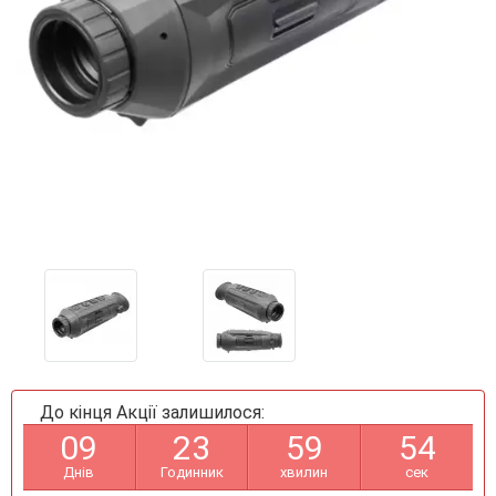
До кінця Акції залишилося:
0
9
2
3
5
9
5
3
Днів
Годинник
хвилин
сек