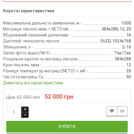
Короткі характеристики
Максимальна дальність виявлення, м -
1500
Матриця: пікселі, мкм, < NETD мК -
384х288, 12, 20
Вбудований лазерний далекомір -
Ні
Дисплей: технологія, пікселі -
OLED, 1024х768
Збільшення, х -
2-16
Запис фото-відео/Wi-Fi -
Так/Так
Роздільна здатність матриці, піксель -
384х288
Крок пікселю, мкм -
12
Різниця температур матриці (NETD) <, мК -
20
Частота матриці, Гц -
50
Дивитись всі характеристики
52 000 грн
62 000 грн
Ціна:
КУПИТИ