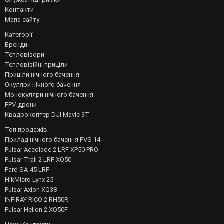
Контакти
Мапа сайту
Категорії
Бренди
Тепловізори
Тепловізійні приціли
Приціли нічного бачення
Окуляри нічного бачення
Монокуляри нічного бачення
FPV-дрони
Квадрокоптер DJI Mavic 3T
Топ продажів
Прилад нічного бачення PVS 14
Pulsar Accolade 2 LRF XP50 PRO
Pulsar Trail 2 LRF XQ50
Pard SA-45 LRF
HikMicro Lynx 25
Pulsar Axion XQ38
INFIRAY RICO 2 RH50R
Pulsar Helion 2 XQ50F