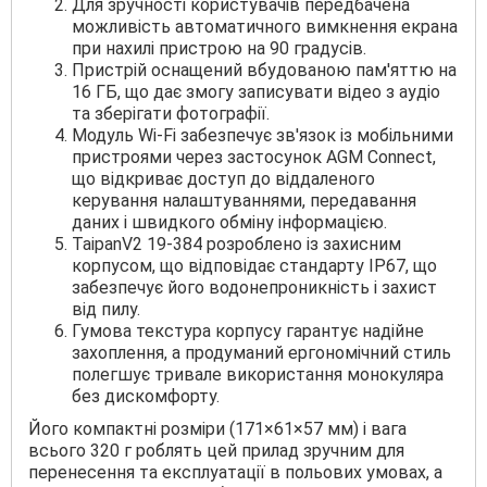
Для зручності користувачів передбачена
можливість автоматичного вимкнення екрана
при нахилі пристрою на 90 градусів.
Пристрій оснащений вбудованою пам'яттю на
16 ГБ, що дає змогу записувати відео з аудіо
та зберігати фотографії.
Модуль Wi-Fi забезпечує зв'язок із мобільними
пристроями через застосунок AGM Connect,
що відкриває доступ до віддаленого
керування налаштуваннями, передавання
даних і швидкого обміну інформацією.
TaipanV2 19-384 розроблено із захисним
корпусом, що відповідає стандарту IP67, що
забезпечує його водонепроникність і захист
від пилу.
Гумова текстура корпусу гарантує надійне
захоплення, а продуманий ергономічний стиль
полегшує тривале використання монокуляра
без дискомфорту.
Його компактні розміри (171×61×57 мм) і вага
всього 320 г роблять цей прилад зручним для
перенесення та експлуатації в польових умовах, а