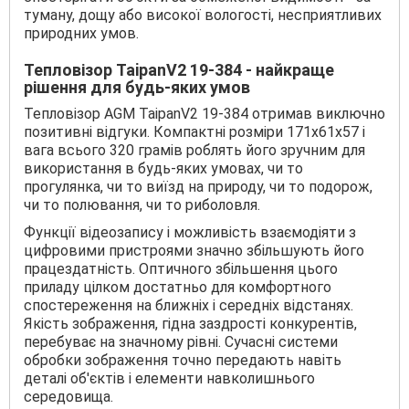
туману, дощу або високої вологості, несприятливих
природних умов.
Тепловізор TaipanV2 19-384 - найкраще
рішення для будь-яких умов
Тепловізор AGM TaipanV2 19-384 отримав виключно
позитивні відгуки. Компактні розміри 171х61х57 і
вага всього 320 грамів роблять його зручним для
використання в будь-яких умовах, чи то
прогулянка, чи то виїзд на природу, чи то подорож,
чи то полювання, чи то риболовля.
Функції відеозапису і можливість взаємодіяти з
цифровими пристроями значно збільшують його
працездатність. Оптичного збільшення цього
приладу цілком достатньо для комфортного
спостереження на ближніх і середніх відстанях.
Якість зображення, гідна заздрості конкурентів,
перебуває на значному рівні. Сучасні системи
обробки зображення точно передають навіть
деталі об'єктів і елементи навколишнього
середовища.