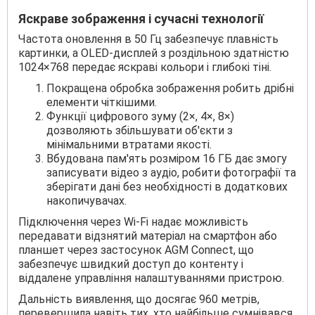
Яскраве зображення і сучасні технології
Частота оновлення в 50 Гц забезпечує плавність
картинки, а OLED-дисплей з роздільною здатністю
1024×768 передає яскраві кольори і глибокі тіні.
Покращена обробка зображення робить дрібні
елементи чіткішими.
Функції цифрового зуму (2×, 4×, 8×)
дозволяють збільшувати об'єкти з
мінімальними втратами якості.
Вбудована пам'ять розміром 16 ГБ дає змогу
записувати відео з аудіо, робити фотографії та
зберігати дані без необхідності в додаткових
накопичувачах.
Підключення через Wi-Fi надає можливість
передавати відзнятий матеріал на смартфон або
планшет через застосунок AGM Connect, що
забезпечує швидкий доступ до контенту і
віддалене управління налаштуваннями пристрою.
Дальність виявлення, що досягає 960 метрів,
перевершила навіть тих, хто найбільше сумнівався.