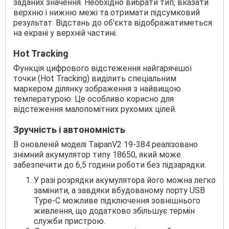
заданих значення. Необхідно вибрати тип, вказати
верхню і нижню межі та отримати підсумковий
результат. Відстань до об'єкта відображатиметься
на екрані у верхній частині.
Hot Tracking
Функція цифрового відстеження найгарячішої
точки (Hot Tracking) виділить спеціальним
маркером ділянку зображення з найвищою
температурою. Це особливо корисно для
відстеження малопомітних рухомих цілей.
Зручність і автономність
В оновленій моделі TaipanV2 19-384 реалізовано
знімний акумулятор типу 18650, який може
забезпечити до 6,5 години роботи без підзарядки.
У разі розрядки акумулятора його можна легко
замінити, а завдяки вбудованому порту USB
Type-C можливе підключення зовнішнього
живлення, що додатково збільшує термін
служби пристрою.