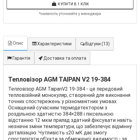
КУПИТИ В 1 КЛІК
*наявність уточнюйте у менеджера
Опис
Характеристики
Відгуки
(13)
Гарантія
Доставка та оплата
Тепловізор AGM TAIPAN V2 19-384
Тепловізор AGM TaipanV2 19-384 - це передовий
тепловізійний монокуляр, створений для виконання
точних спостережень у різноманітних умовах.
Оснащений сучасним термодетектором з
роздільною здатністю 384×288 і піксельною
відстанню 12 мкм прилад здатний фіксувати навіть
незначні зміни температури, що забезпечує відмінну
деталізацію. Чутливість ≤20 мК дає змогу
спостерігати об'єкти за обмеженої видимості - за