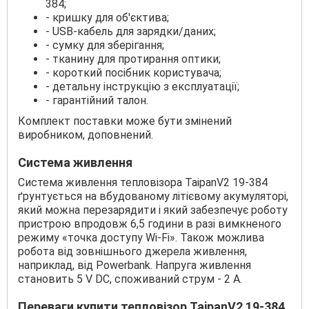
384;
- кришку для об'єктива;
- USB-кабель для зарядки/даних;
- сумку для зберігання;
- тканину для протирання оптики;
- короткий посібник користувача;
- детальну інструкцію з експлуатації;
- гарантійний талон.
Комплект поставки може бути змінений
виробником, доповнений.
Система живлення
Система живлення тепловізора TaipanV2 19-384
ґрунтується на вбудованому літієвому акумуляторі,
який можна перезарядити і який забезпечує роботу
пристрою впродовж 6,5 години в разі вимкненого
режиму «точка доступу Wi-Fi». Також можлива
робота від зовнішнього джерела живлення,
наприклад, від Powerbank. Напруга живлення
становить 5 V DC, споживаний струм - 2 A.
Переваги купити тепловізор TaipanV2 19-384