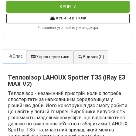
КУПИТИ
КУПИТИ В 1 КЛІК
*наявність уточнюйте у менеджера
Опис
Характеристики
Відгуки
(0)
Тепловізор LAHOUX Spotter T35 (iRay E3
MAX V2)
Тепловізор - незамінний пристрій, коли є потреба
спостерігати за навколишнім середовищем у
різний час доби. Його конструкція дає змогу робити
це навіть у повній темряві. Виробники випускають
різноманітні моделі монокулярів, що відрізняються
дальністю виявлення об'єктів і габаритами. LAHOUX
Spotter T35 - компактний прилад, який можна
тривалий час тримати в одній руці і з його