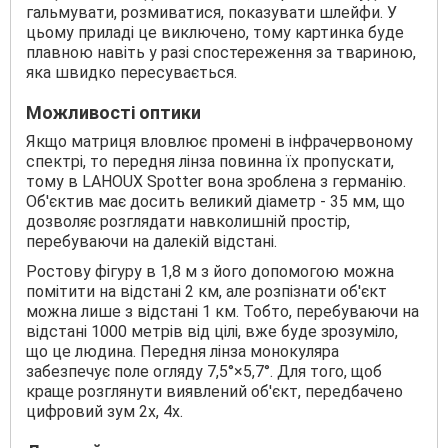
гальмувати, розмиватися, показувати шлейфи. У
цьому приладі це виключено, тому картинка буде
плавною навіть у разі спостереження за твариною,
яка швидко пересувається.
Можливості оптики
Якщо матриця вловлює промені в інфрачервоному
спектрі, то передня лінза повинна їх пропускати,
тому в LAHOUX Spotter вона зроблена з германію.
Об'єктив має досить великий діаметр - 35 мм, що
дозволяє розглядати навколишній простір,
перебуваючи на далекій відстані.
Ростову фігуру в 1,8 м з його допомогою можна
помітити на відстані 2 км, але розпізнати об'єкт
можна лише з відстані 1 км. Тобто, перебуваючи на
відстані 1000 метрів від цілі, вже буде зрозуміло,
що це людина. Передня лінза монокуляра
забезпечує поле огляду 7,5°×5,7°. Для того, щоб
краще розглянути виявлений об'єкт, передбачено
цифровий зум 2х, 4х.