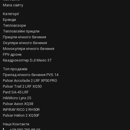
Мапа сайту
Категорії
Бренди
Тепловізори
Тепловізійні приціли
Приціли нічного бачення
Окуляри нічного бачення
Монокуляри нічного бачення
FPV-дрони
Квадрокоптер DJI Mavic 3T
Топ продажів
Прилад нічного бачення PVS 14
Pulsar Accolade 2 LRF XP50 PRO
Pulsar Trail 2 LRF XQ50
Pard SA-45 LRF
HikMicro Lynx 25
Pulsar Axion XQ38
INFIRAY RICO 2 RH50R
Pulsar Helion 2 XQ50F
Наші Контакти
+38 050 759-88-93