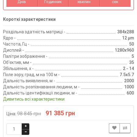
Днів
Годинник
хвилин
сек
Короткі характеристики
Роздільна здатність матриці -
384x288
Ядро -
12 µm
Частота, Гц -
50
Дисплей -
1280x960
Палітри зображення -
5
Об'єктив, мм -
35
Збільшення, х -
2 - 14
Поле зору, град, м на 100 м -
7.5x5.7
Дальність виявлення, м -
2000
Дальність розпізнавання людини, м -
1000
Дальність ідентифікації людини, м -
600
Дивитись всі характеристики
91 385 грн
98 845 грн
Ціна: