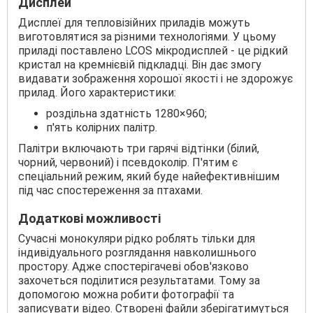
Дисплей
Дисплеї для тепловізійних приладів можуть
виготовлятися за різними технологіями. У цьому
приладі поставлено LCOS мікродисплей - це рідкий
кристал на кремнієвій підкладці. Він дає змогу
видавати зображення хорошої якості і не здорожує
прилад. Його характеристики:
роздільна здатність 1280×960;
п'ять колірних палітр.
Палітри включають три гарячі відтінки (білий,
чорний, червоний) і псевдоколір. П'ятим є
спеціальний режим, який буде найефективнішим
під час спостереження за птахами.
Додаткові можливості
Сучасні монокуляри рідко роблять тільки для
індивідуального розглядання навколишнього
простору. Адже спостерігачеві обов'язково
захочеться поділитися результатами. Тому за
допомогою можна робити фотографії та
записувати відео. Створені файли зберігатимуться