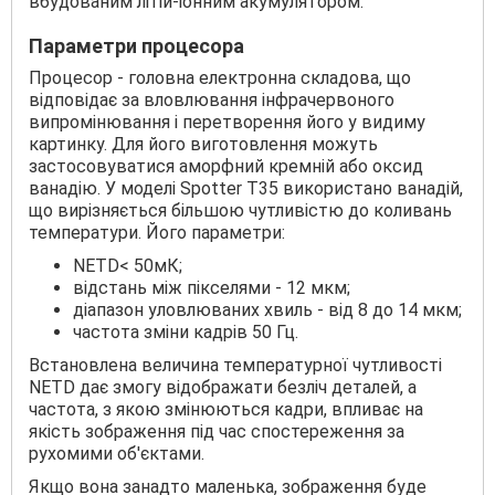
вбудованим літій-іонним акумулятором.
Параметри процесора
Процесор - головна електронна складова, що
відповідає за вловлювання інфрачервоного
випромінювання і перетворення його у видиму
картинку. Для його виготовлення можуть
застосовуватися аморфний кремній або оксид
ванадію. У моделі Spotter T35 використано ванадій,
що вирізняється більшою чутливістю до коливань
температури. Його параметри:
NETD< 50мК;
відстань між пікселями - 12 мкм;
діапазон уловлюваних хвиль - від 8 до 14 мкм;
частота зміни кадрів 50 Гц.
Встановлена величина температурної чутливості
NETD дає змогу відображати безліч деталей, а
частота, з якою змінюються кадри, впливає на
якість зображення під час спостереження за
рухомими об'єктами.
Якщо вона занадто маленька, зображення буде