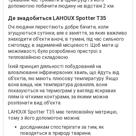
допомогою побачити людину на відстані 2 км.
Де знадобиться LAHOUX Spotter T35
Очі людини перестають добре бачити, коли
згущуються сутінки, але є заняття, за яких важливо
знаходити об'єкти вночі, в тумані, під час сильного
снігопаду, в задимленій місцевості. Щоб мати ці
можливості, було розроблено пристрої з
тепловізійною складовою.
Їхній принцип діяльності побудований на
вловлюванні інфрачервоних хвиль, що йдуть від
об'єктів, які мають плюсову температуру. Якщо
вона вища, ніж температура довкілля, вони
показуються на термограмі у вигляді яскравих
плям із чіткими контурами, за якими можна
розпізнати вид об'єкта.
LAHOUX Spotter T35 має тепловізійну матрицю,
тому з його допомогою можна:
дослідникам спостерігати за тим, як
поводяться в природі тварини;