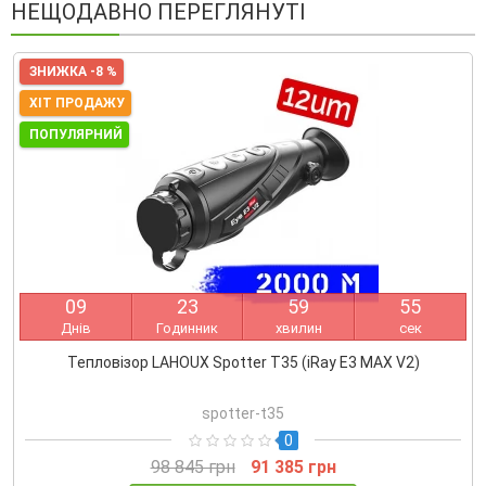
НЕЩОДАВНО ПЕРЕГЛЯНУТІ
ЗНИЖКА -8 %
ХІТ ПРОДАЖУ
ПОПУЛЯРНИЙ
0
9
2
3
5
9
5
5
Днів
Годинник
хвилин
сек
Тепловізор LAHOUX Spotter T35 (iRay E3 MAX V2)
spotter-t35
0
98 845 грн
91 385 грн