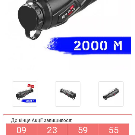
До кінця Акції залишилося:
0
9
2
3
5
9
5
5