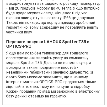
використовувати за широкого розкиду температур
- від 20 градусів морозу до 40 тепла. Якщо потрібно
буде продовжувати огляд місцевості під час
сильної зливи, ступінь захисту IP66 це допускає.
Також він показує, що корпус приладу зроблений
герметично, тому всередину не потраплять навіть
частинки пилу.
Переваги покупки LAHOUX Spotter T35 в
OPTICS-PRO
Якщо вам потрібен тепловізор для тривалого
спостереження, зверніть увагу на компактну
модель Spotter T35. Далеко не всі монокуляри
володіють таким поєднанням якостей -
невеликими габаритами і значною дальністю. Зі
свого боку можемо запевнити, що в нашому
інтернет-магазині OPTICS-PRO продається тільки
ліцензійна техніка, тому ви не купите підробку.
Кожен проданий прилад ми заносимо в електронну
базу даних і ставимо на гарантію.