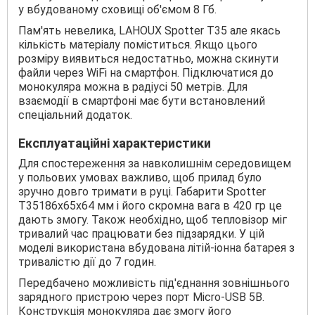
у вбудованому сховищі об'ємом 8 Гб.
Пам'ять невелика, LAHOUX Spotter T35 але якась
кількість матеріалу поміститься. Якщо цього
розміру виявиться недостатньо, можна скинути
файли через WiFi на смартфон. Підключатися до
монокуляра можна в радіусі 50 метрів. Для
взаємодії в смартфоні має бути встановлений
спеціальний додаток.
Експлуатаційні характеристики
Для спостереження за навколишнім середовищем
у польових умовах важливо, щоб прилад було
зручно довго тримати в руці. Габарити Spotter
T35186х65х64 мм і його скромна вага в 420 гр це
дають змогу. Також необхідно, щоб тепловізор міг
тривалий час працювати без підзарядки. У цій
моделі використана вбудована літій-іонна батарея з
тривалістю дії до 7 годин.
Передбачено можливість під'єднання зовнішнього
зарядного пристрою через порт Micro-USB 5В.
Конструкція монокуляра дає змогу його