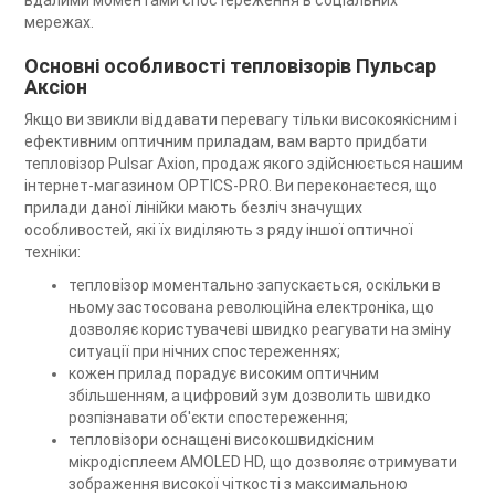
мережах.
Основні особливості тепловізорів Пульсар
Аксіон
Якщо ви звикли віддавати перевагу тільки високоякісним і
ефективним оптичним приладам, вам варто придбати
тепловізор Pulsar Axion, продаж якого здійснюється нашим
інтернет-магазином OPTICS-PRO. Ви переконаєтеся, що
прилади даної лінійки мають безліч значущих
особливостей, які їх виділяють з ряду іншої оптичної
техніки:
тепловізор моментально запускається, оскільки в
ньому застосована революційна електроніка, що
дозволяє користувачеві швидко реагувати на зміну
ситуації при нічних спостереженнях;
кожен прилад порадує високим оптичним
збільшенням, а цифровий зум дозволить швидко
розпізнавати об'єкти спостереження;
тепловізори оснащені високошвидкісним
мікродісплеем AMOLED HD, що дозволяє отримувати
зображення високої чіткості з максимальною