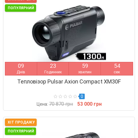
ПОПУЛЯРНИЙ
0
9
2
3
5
9
5
3
Днів
Годинник
хвилин
сек
Тепловізор Pulsar Axion Compact XM30F
0
70 870 грн
53 000 грн
Цена:
ХІТ ПРОДАЖУ
ПОПУЛЯРНИЙ