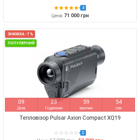
4
71 000 грн
Цена:
ЗНИЖКА -7 %
ПОПУЛЯРНИЙ
0
9
2
3
5
9
5
3
Днів
Годинник
хвилин
сек
Тепловізор Pulsar Axion Compact XQ19
0