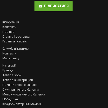
ПІДПИСАТИСЯ
Інформація
Контакти
Про нас
Оплата і доставка
Гарантія і сервіс
Служба підтримки
Контакти
Мапа сайту
Категорії
Бренди
Тепловізори
Тепловізійні приціли
Приціли нічного бачення
Окуляри нічного бачення
Монокуляри нічного бачення
FPV-дрони
Квадрокоптер DJI Mavic 3T