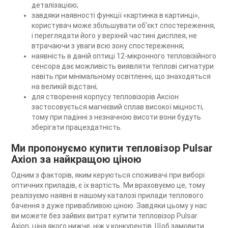
деталізацією;
завдяки наявності функції «картинка в картинці»,
користувач може збільшувати об'єкт спостереження,
і переглядати його у верхній частині дисплея, не
втрачаючи з уваги всю зону спостереження;
наявність в даній оптиці 12-мікронного тепловізійного
сенсора дає можливість виявляти теплові сигнатури
навіть при мінімальному освітленні, що знаходяться
на великій відстані;
для створення корпусу тепловізорів Аксіон
застосовується магнієвий сплав високої міцності,
тому при падінні з незначною висоти вони будуть
зберігати працездатність.
Ми пропонуємо купити тепловізор Pulsar
Axion за найкращою ціною
Одним з факторів, яким керуються споживачі при виборі
оптичних приладів, є їх вартість. Ми враховуємо це, тому
реалізуємо наявні в нашому каталозі прилади теплового
бачення з дуже привабливою ціною. Завдяки цьому у нас
ви можете без зайвих витрат купити тепловізор Pulsar
Axion, ціна якого нижче, ніж у конкурентів. Щоб замовити