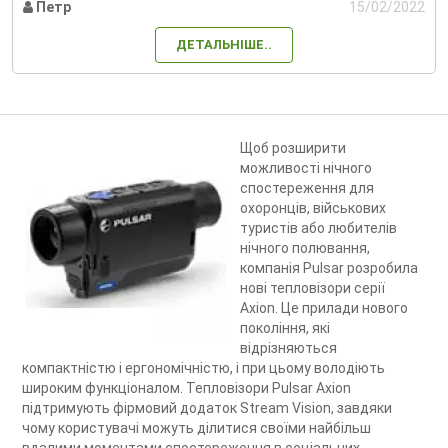
Петр
15/02/2022
ДЕТАЛЬНІШЕ..
Щоб розширити
можливості нічного
спостереження для
охоронців, військових
туристів або любителів
нічного полювання,
компанія Pulsar розробила
нові тепловізори серії
Axion. Це прилади нового
покоління, які
відрізняються
компактністю і ергономічністю, і при цьому володіють
широким функціоналом. Тепловізори Pulsar Axion
підтримують фірмовий додаток Stream Vision, завдяки
чому користувачі можуть ділитися своїми найбільш
вдалими моментами спостереження в соціальних