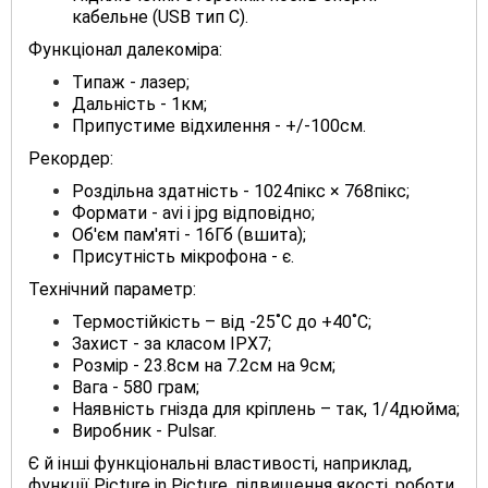
кабельне (USB тип C).
Функціонал далекоміра:
Типаж - лазер;
Дальність - 1км;
Припустиме відхилення - +/-100см.
Рекордер:
Роздільна здатність - 1024пікс × 768пікс;
Формати - avi і jpg відповідно;
Об'єм пам'яті - 16Гб (вшита);
Присутність мікрофона - є.
Технічний параметр:
Термостійкість – від -25˚С до +40˚С;
Захист - за класом IPX7;
Розмір - 23.8см на 7.2см на 9см;
Вага - 580 грам;
Наявність гнізда для кріплень – так, 1/4дюйма;
Виробник - Pulsar.
Є й інші функціональні властивості, наприклад,
функції Picture in Picture, підвищення якості, роботи