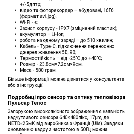
+/-5дптр;
відео та фоторекордер – вбудовані, 16Гб
(формат avi, jpg);
Wi-Fi - є;
Захист корпусу - IPХ7 (зміцнений пластик);
акумулятор – Li-Ion;
робота на одному заряді – до 510 хвилин;
Кабель - Type-C, підключення переносних
джерел живлення 5В, 9В;
Термостійкість – від -25˚С до +40˚С;
Розмір - 23.8см×7.2см×9см;
Маса - 580 грам.
Більше інформації можна дізнатися у консультанта
або з інструкції.
Подробиці про сенсор та оптику
тепловізора
Пульсар Телос
Запорукою високоякісного зображення є наявність
надчутливого сенсора 640×480пікс, 17µm, де
NETD≤25мК від виробника з Франції (Ulis). Завдяки
оновленню кадру з частотою в 50Гц можна