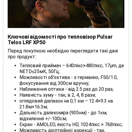
Ключові відомості про тепловізор
Pulsar
Telos LRF XP50
Перед покупкою необхідно переглядати такі дані
про продукт:
Тепловий приймач – 640пікс×480пікс, 17µm, де
NETD≤25мК, 50Гц;
Можливості об'єктива - з германію, F50/1.0,
фокусування від 300см вручну;
Наближення оптики - від 2.5 раз до 20 раз;
Наявність зуму - так, в 2, 4, 8 рази;
оглядовий діапазон на 0,1 км – 12.4×9.3 на
21.8м×16.3м;
Дальність далекоміра (905нм) - до 1км,
відхилення +/-100см;
Екран - AMOLED, якість HD, 1024пікс × 768пікс;
Можливість діоптрійної корекції - так,