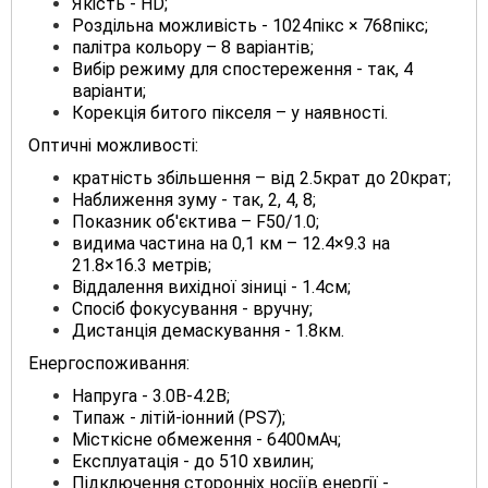
Якість - HD;
Роздільна можливість - 1024пікс × 768пікс;
палітра кольору – 8 варіантів;
Вибір режиму для спостереження - так, 4
варіанти;
Корекція битого пікселя – у наявності.
Оптичні можливості:
кратність збільшення – від 2.5крат до 20крат;
Наближення зуму - так, 2, 4, 8;
Показник об'єктива – F50/1.0;
видима частина на 0,1 км – 12.4×9.3 на
21.8×16.3 метрів;
Віддалення вихідної зіниці - 1.4см;
Спосіб фокусування - вручну;
Дистанція демаскування - 1.8км.
Енергоспоживання:
Напруга - 3.0В-4.2В;
Типаж - літій-іонний (PS7);
Місткісне обмеження - 6400мАч;
Експлуатація - до 510 хвилин;
Підключення сторонніх носіїв енергії -