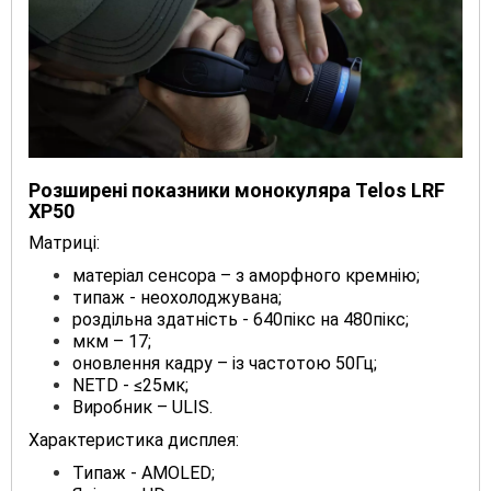
Розширені показники
монокуляра
Telos LRF
XP50
Матриці:
матеріал сенсора – з аморфного кремнію;
типаж - неохолоджувана;
роздільна здатність - 640пікс на 480пікс;
мкм – 17;
оновлення кадру – із частотою 50Гц;
NETD - ≤25мк;
Виробник – ULIS.
Характеристика дисплея:
Типаж - AMOLED;