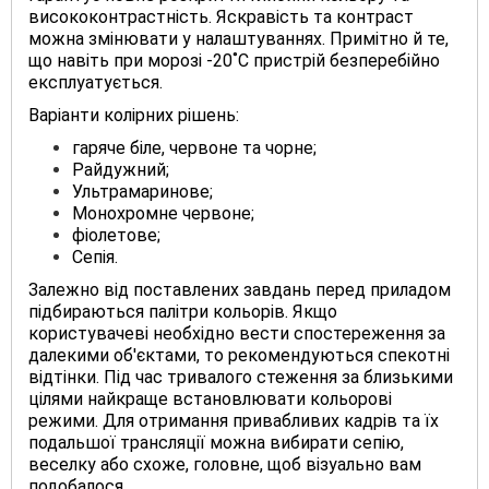
висококонтрастність. Яскравість та контраст
можна змінювати у налаштуваннях. Примітно й те,
що навіть при морозі -20˚С пристрій безперебійно
експлуатується.
Варіанти колірних рішень:
гаряче біле, червоне та чорне;
Райдужний;
Ультрамаринове;
Монохромне червоне;
фіолетове;
Сепія.
Залежно від поставлених завдань перед приладом
підбираються палітри кольорів. Якщо
користувачеві необхідно вести спостереження за
далекими об'єктами, то рекомендуються спекотні
відтінки. Під час тривалого стеження за близькими
цілями найкраще встановлювати кольорові
режими. Для отримання привабливих кадрів та їх
подальшої трансляції можна вибирати сепію,
веселку або схоже, головне, щоб візуально вам
подобалося.