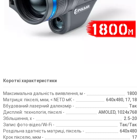
Короткі характеристики
Максимальна дальність виявлення, м -
1800
Матриця: пікселі, мкм, < NETD мК -
640х480, 17, 18
Вбудований лазерний далекомір -
Так
Дисплей: технологія, пікселі -
AMOLED, 1024х768
Збільшення, х -
2.5-20
Запис фото-відео/Wi-Fi -
Так/Так
Роздільна здатність матриці, піксель -
640х480
Крок пікселю, мкм -
17