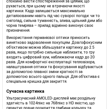
спокійно вести спостереження за цілями, що
рухається, при цьому не втрачаючи якості
картинки. Кадр залишається максимально
деталізованим навіть під час суворої погоди: чи то
снігопад, сильна туманність, злива, щільний дим або
чорна темрява – прилад відмінно виконує своє
призначення.
Використання германієвої оптики приносить
винятково задоволення покупцям. Довгофокусним
об'єктивом можна збільшувати картинку до 2.5
разів, якщо потрібно сильніше наблизити, то гру
входить цифровий зум, наближаючи кадр до 20
разів. Для комфортної експлуатації тепловізора,
налаштування оптики та фокусування відбувається
за допомогою плавної зміни кратності за
допомогою всього одного пальця. Для об'єктива є
спеціальна кришка для закриття.
Сучасна картинка
Ультрасучасний AMOLED-дисплей має роздільну
здатність в 1024пікс на 768пікс з HD якістю, що
гарантує повне розкриття глибини кольору та