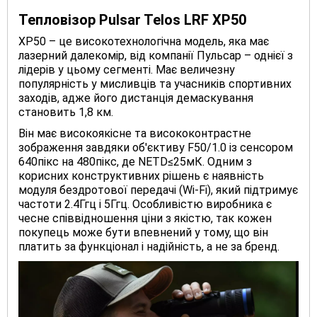
Тепловізор Pulsar Telos LRF XP50
XP50 – це високотехнологічна модель, яка має
лазерний далекомір, від компанії Пульсар – однієї з
лідерів у цьому сегменті. Має величезну
популярність у мисливців та учасників спортивних
заходів, адже його дистанція демаскування
становить 1,8 км.
Він має високоякісне та висококонтрастне
зображення завдяки об'єктиву F50/1.0 із сенсором
640пікс на 480пікс, де NETD≤25мК. Одним з
корисних конструктивних рішень є наявність
модуля бездротової передачі (Wi-Fi), який підтримує
частоти 2.4Ггц і 5Ггц. Особливістю виробника є
чесне співвідношення ціни з якістю, так кожен
покупець може бути впевнений у тому, що він
платить за функціонал і надійність, а не за бренд.