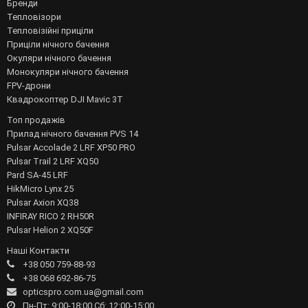
Бренди
Тепловізори
Тепловізійні приціли
Приціли нічного бачення
Окуляри нічного бачення
Монокуляри нічного бачення
FPV-дрони
Квадрокоптер DJI Mavic 3T
Топ продажів
Прилад нічного бачення PVS 14
Pulsar Accolade 2 LRF XP50 PRO
Pulsar Trail 2 LRF XQ50
Pard SA-45 LRF
HikMicro Lynx 25
Pulsar Axion XQ38
INFIRAY RICO 2 RH50R
Pulsar Helion 2 XQ50F
Наші Контакти
+38 050 759-88-93
+38 068 692-86-75
opticspro.com.ua@gmail.com
Пн-Пт: 9:00-18:00 Сб: 12:00-15:00