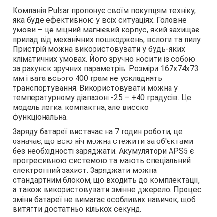
Компанія Pulsar пропонує своїм покупцям техніку,
яка буде ефективною у всіх ситуаціях. Головне
умови – це міцний магнієвий корпус, який захищає
прилад від механічних пошкоджень, вологи та пилу.
Пристрій можна використовувати у будь-яких
кліматичних умовах. Його зручно носити із собою
за рахунок зручних параметрів. Розміри 167x74x73
мм і вага всього 400 грам не ускладнять
транспортування. Використовувати можна у
температурному діапазоні -25 – +40 градусів. Це
модель легка, компактна, але високо
функціональна.
Заряду батареї вистачає на 7 годин роботи, це
означає, що всю ніч можна стежити за об'єктами
без необхідності заряджати. Акумулятори APS5 є
прогресивною системою та мають спеціальний
електронний захист. Заряджати можна
стандартним блоком, що входить до комплектації,
а також використовувати змінне джерело. Процес
зміни батареї не вимагає особливих навичок, щоб
витягти достатньо кількох секунд.