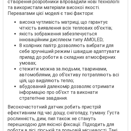
створення розробники впровадили нові технології
та використали матеріали високої якості.
Перевагами цієї моделі є такі фактори:
висока чутливість матриці, що гарантує
чіткість виявлення всіх теплових об'єктів;
якість зображення забезпечується
інноваційним дисплеєм типу AMOLED;
8 колірних палітр дозволяють вибрати для
себе зручніший режим і швидше адаптувати
прилад до роботи в складних атмосферних
умовах;
стежити можна за людьми, тваринами,
автомобілями, до об'єктиву потрапляють всі
цілі, що виділяють тепло;
вбудований далекомір дозволяє отримати
інформацію про об'єкт та виконати
стратегічне завдання.
Високочастотний датчик робить пристрій
ефективним під час дощу, снігопаду, туману. Густа
рослинність, дим, пил також не стануть
перешкодою для якісної фіксації. Підходить для
роботи в лісі, гірській та польовій місцевості. Такі