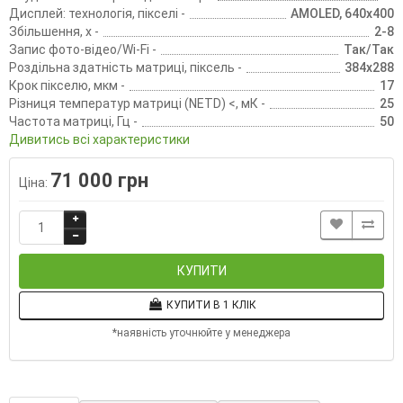
Дисплей: технологія, пікселі -
AMOLED, 640х400
Збільшення, х -
2-8
Запис фото-відео/Wi-Fi -
Так/Так
Роздільна здатність матриці, піксель -
384х288
Крок пікселю, мкм -
17
Різниця температур матриці (NETD) <, мК -
25
Частота матриці, Гц -
50
Дивитись всі характеристики
71 000 грн
Ціна:
КУПИТИ
КУПИТИ В 1 КЛІК
*наявність уточнюйте у менеджера