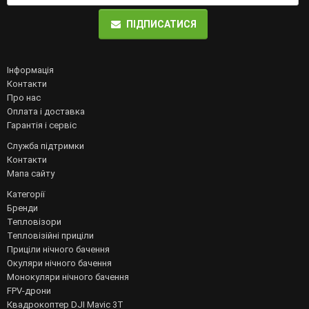
ПІДПИСАТИСЯ
Інформація
Контакти
Про нас
Оплата і доставка
Гарантія і сервіс
Служба підтримки
Контакти
Мапа сайту
Категорії
Бренди
Тепловізори
Тепловізійні приціли
Приціли нічного бачення
Окуляри нічного бачення
Монокуляри нічного бачення
FPV-дрони
Квадрокоптер DJI Mavic 3T