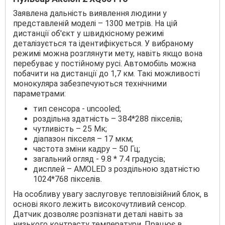
Заявлена дальність виявлення людини у
представленій моделі – 1300 метрів. На цій
дистанції об'єкт у швидкісному режимі
деталізується та ідентифікується. У вибраному
режимі можна розглянути мету, навіть якщо вона
перебуває у постійному русі. Автомобіль можна
побачити на дистанції до 1,7 км. Такі можливості
монокуляра забезпечуються технічними
параметрами:
тип сенсора - uncooled;
роздільна здатність – 384*288 пікселів;
чутливість – 25 Мк;
діапазон пікселя – 17 мкм;
частота зміни кадру – 50 Гц;
загальний огляд - 9.8 * 7.4 градусів;
дисплей – AMOLED з роздільною здатністю
1024*768 пікселів.
На особливу увагу заслуговує тепловізійний блок, в
основі якого лежить високочутливий сенсор.
Датчик дозволяє розпізнати деталі навіть за
низького контрасту температури. Працює в