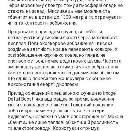
інфрачервоному спектрі, тому атмосферні опади не
стають на заваді. Мисливець має можливість
«бачити» на відстані до 1300 метрів та отримувати
чіткі та контрастні зображення.
Працювати з приладом зручно, всі об'єкти
деталізуються у високій якості через можливості
дисплея. Повнокольорове зображення і висока
роздільна здатність краще передають кольори. У
разі збільшення картинка повільно пливе, не
спотворюється, немає додаткових шумів. Частота
зміни кадру дозволяє отримати чітке зображення
навіть при спостереженні за динамічним об'єктом.
Ще однією перевагою монокуляра є економне
використання енергії дисплеєм.
Прилад оснащений спеціальною функцією Image
Detail Boost, яка відповідає за промальовування
мети з покращеною якістю. Головний показник
роботи програми – це різкість, все контури
виділяють, незалежно умов спостереження. Можна
«бачити» не лише теплові об'єкти, а й рослинність
та електропроводи. Користувач отримує