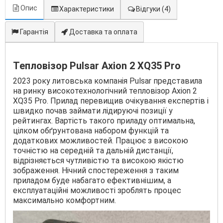
Опис
Характеристики
Відгуки
(4)
Гарантія
Доставка та оплата
Тепловізор Pulsar Axion 2 XQ35 Pro
2023 року литовська компанія Pulsar представила
на ринку високотехнологічний тепловізор Axion 2
XQ35 Pro. Прилад перевищив очікування експертів і
швидко почав займати лідируючі позиції у
рейтингах. Вартість такого приладу оптимальна,
цілком обґрунтована набором функцій та
додаткових можливостей. Працює з високою
точністю на середній та дальній дистанції,
відрізняється чутливістю та високою якістю
зображення. Нічний спостереження з таким
приладом буде набагато ефективнішим, а
експлуатаційні можливості зроблять процес
максимально комфортним.