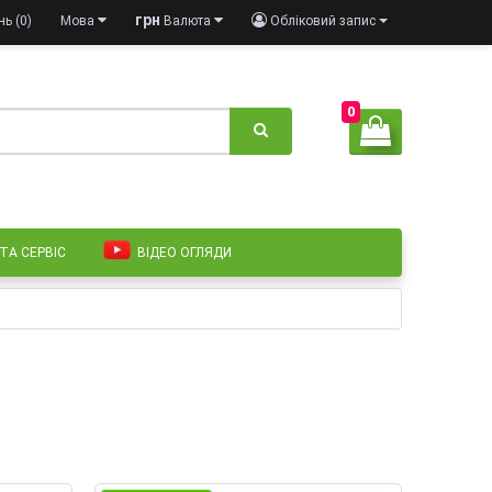
грн
ь (0)
Мова
Валюта
Обліковий запис
0
 ТА СЕРВІС
ВІДЕО ОГЛЯДИ