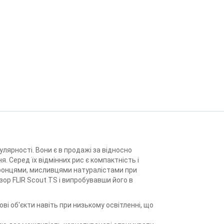
лярності. Вони є в продажі за відносно
 Серед їх відмінних рис є компактність і
оронцями, мисливцями натуралістами при
ор FLIR Scout TS і випробувавши його в
і об'єкти навіть при низькому освітленні, що