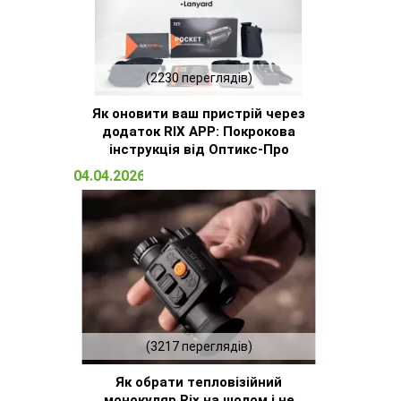
(2230 переглядів)
Як оновити ваш пристрій через
додаток RIX APP: Покрокова
інструкція від Оптикс-Про
04.04.2026 14:32
(3217 переглядів)
Як обрати тепловізійний
монокуляр Rix на шолом і не