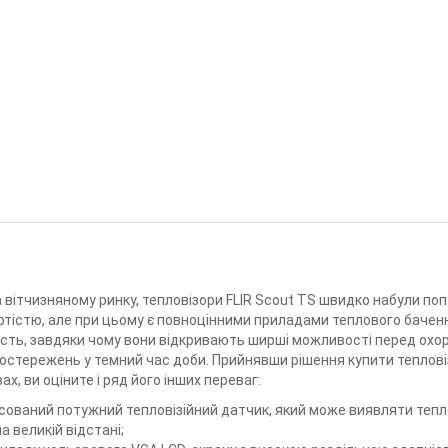
 вітчизняному ринку, тепловізори FLIR Scout TS швидко набули попу
тістю, але при цьому є повноцінними приладами теплового бачення.
ість, завдяки чому вони відкривають ширші можливості перед ох
остережень у темний час доби. Прийнявши рішення купити тепловіз
х, ви оціните і ряд його інших переваг:
сований потужний тепловізійний датчик, який може виявляти теплов
а великій відстані;