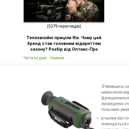
(5379 переглядів)
Тепловізійні приціли Rix: Чому цей
бренд став головним відкриттям
сезону? Розбір від Оптикс-Про
Читати далі... Новини
З'явившись на
невисокою вар
функціональн
проведенні сп
польових умова
в ньому засто
знаходяться н