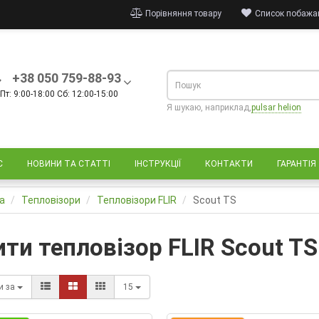
Порівняння товару
Список побажан
+38 050 759-88-93
Пт: 9:00-18:00 Сб: 12:00-15:00
Я шукаю, наприклад,
pulsar helion
С
НОВИНИ ТА СТАТТІ
ІНСТРУКЦІЇ
КОНТАКТИ
ГАРАНТІЯ
а
Тепловізори
Тепловізори FLIR
Scout TS
ити тепловізор FLIR Scout TS
и за
15