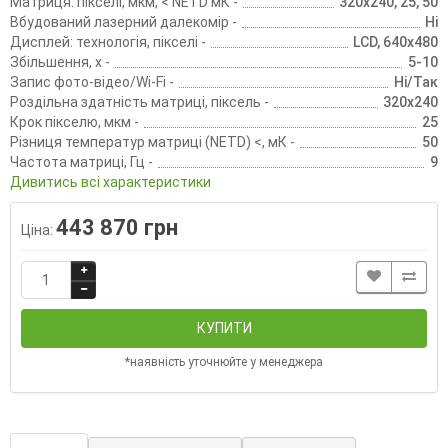
Матриця: пікселі, мкм, < NETD мК -
320х240, 25, 50
Вбудований лазерний далекомір -
Ні
Дисплей: технологія, пікселі -
LCD, 640х480
Збільшення, х -
5-10
Запис фото-відео/Wi-Fi -
Ні/Так
Роздільна здатність матриці, піксель -
320х240
Крок пікселю, мкм -
25
Різниця температур матриці (NETD) <, мК -
50
Частота матриці, Гц -
9
Дивитись всі характеристики
443 870 грн
Ціна:
КУПИТИ
*наявність уточнюйте у менеджера