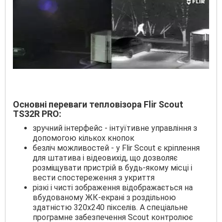
Основні переваги тепловізора Flir Scout
TS32R PRO:
зручний інтерфейс - інтуїтивне управління з
допомогою кількох кнопок
безліч можливостей - у Flir Scout є кріплення
для штатива і відеовихід, що дозволяє
розміщувати пристрій в будь-якому місці і
вести спостереження з укриття
різкі і чисті зображення відображається на
вбудованому ЖК-екрані з роздільною
здатністю 320x240 пікселів. А спеціальне
програмне забезпечення Scout контролює