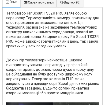
Опис
Характеристики
Відгуки
(0)
Тепловізор Flir Scout TS32R PRO являє собою
переносну Термочутливість камеру, призначену для
спостереження за навколишнім світом. Ця
технологія, заснована на захопленні температурних
сигнатур навколишнього середовища, взагалі не
вимагає освітлення. Завдяки цьому Flir Scout TS32R
PRO може використовуватися як вдень, так і вночі,
практично у всіх погодних умовах.
До сих пір тепловізори найчастіше широко
використовувалися, наприклад, у професійній
охорони і армії, і, до жаль, через дуже високу ціну,
це обладнання не було доступно широкому колу
користувачів. Тепер же компанія FLIR може
запропонувати прилади серії Scout для самих різних
бюджетів і завдань. Будь-то органи приватній
охорони, мисливці або просто мандрівники.