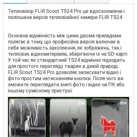
Тепловізор FLIR Scout TS24 Pro це вдосконалена і
поліпшена версія тепловізійної камери FLIR TS24.
Основна відмінність між цими двома приладами
полягає в тому, що професійна версія включає в
себе можливість захоплення, як зображень, так і
теплових відеоматеріалів, зберігаючи їх на SD-карті.
У той час як стандартний TS24 відмінно підходить
для простого перегляду тварин в дикій природі,
FLIR Scout TS24 Pro дозволяє записувати відео і
фото простим натисканням кнопки. Після чого ви
зможете переглядати зняті фото і відео на ПК або
іншому сумісному пристрої.