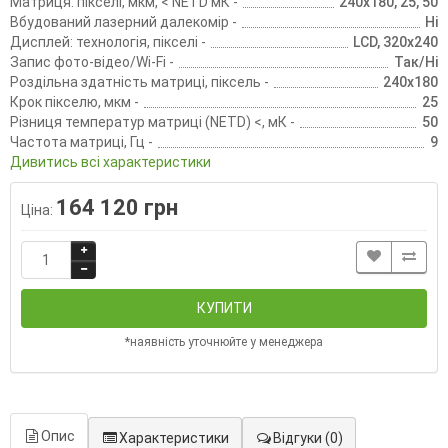
Матриця: пікселі, мкм, < NETD мК -
240х180, 25, 50
Вбудований лазерний далекомір -
Ні
Дисплей: технологія, пікселі -
LCD, 320х240
Запис фото-відео/Wi-Fi -
Так/Ні
Роздільна здатність матриці, піксель -
240х180
Крок пікселю, мкм -
25
Різниця температур матриці (NETD) <, мК -
50
Частота матриці, Гц -
9
Дивитись всі характеристики
164 120 грн
Ціна:
КУПИТИ
*наявність уточнюйте у менеджера
Опис
Характеристики
Відгуки
(0)