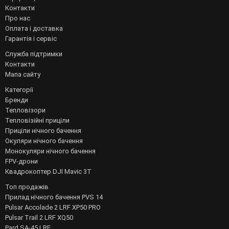
Контакти
Про нас
Оплата і доставка
Гарантія і сервіс
Служба підтримки
Контакти
Мапа сайту
Категорії
Бренди
Тепловізори
Тепловізійні приціли
Приціли нічного бачення
Окуляри нічного бачення
Монокуляри нічного бачення
FPV-дрони
Квадрокоптер DJI Mavic 3T
Топ продажів
Прилад нічного бачення PVS 14
Pulsar Accolade 2 LRF XP50 PRO
Pulsar Trail 2 LRF XQ50
Pard SA-45 LRF