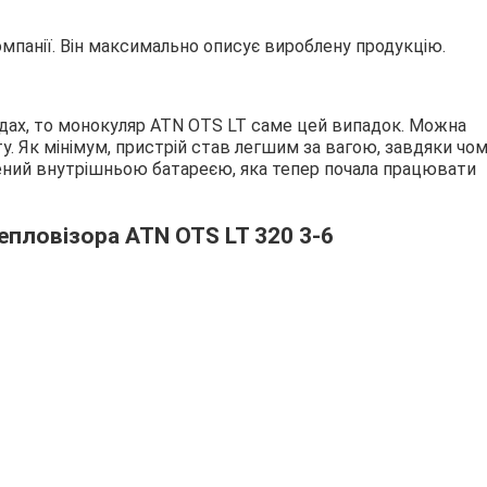
омпанії. Він максимально описує вироблену продукцію.
адах, то монокуляр ATN OTS LT саме цей випадок. Можна
. Як мінімум, пристрій став легшим за вагою, завдяки чом
ений внутрішньою батареєю, яка тепер почала працювати
епловізора ATN OTS LT 320 3-6