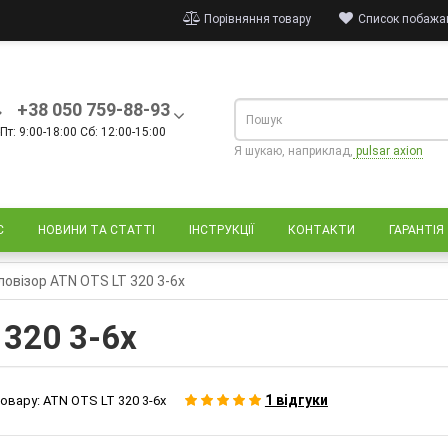
Порівняння товару
Список побажан
+38 050 759-88-93
Пт: 9:00-18:00 Сб: 12:00-15:00
Я шукаю, наприклад,
pulsar axion
С
НОВИНИ ТА СТАТТІ
ІНСТРУКЦІЇ
КОНТАКТИ
ГАРАНТІЯ
ловізор ATN OTS LT 320 3-6x
 320 3-6x
1 відгуки
овару:
ATN OTS LT 320 3-6x