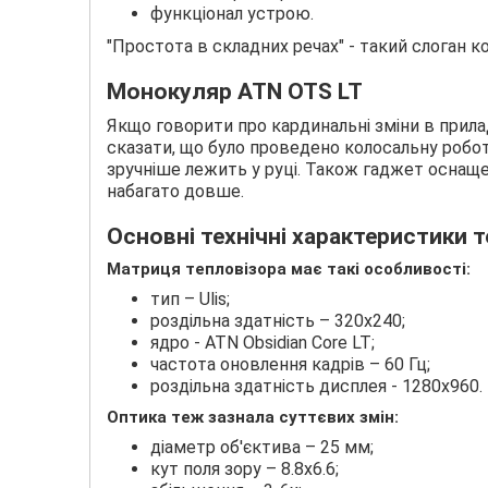
функціонал устрою.
"Простота в складних речах" - такий слоган к
Монокуляр ATN OTS LT
Якщо говорити про кардинальні зміни в прил
сказати, що було проведено колосальну роботу
зручніше лежить у руці. Також гаджет оснащ
набагато довше.
Основні технічні характеристики т
Матриця тепловізора має такі особливості:
тип – Ulis;
роздільна здатність – 320х240;
ядро - ATN Obsidian Core LT;
частота оновлення кадрів – 60 Гц;
роздільна здатність дисплея - 1280х960.
Оптика теж зазнала суттєвих змін:
діаметр об'єктива – 25 мм;
кут поля зору – 8.8х6.6;