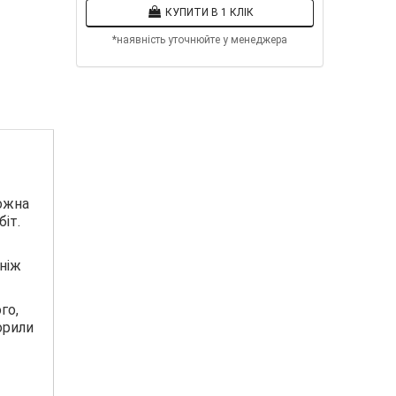
КУПИТИ В 1 КЛІК
*наявність уточнюйте у менеджера
можна
іт.
ніж
го,
орили