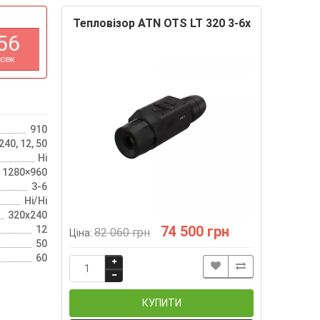
Тепловізор ATN OTS LT 320 3-6x
5
5
сек
910
40, 12, 50
Ні
 1280×960
3-6
Ні/Ні
320х240
74 500 грн
12
82 060 грн
Ціна:
50
60
КУПИТИ