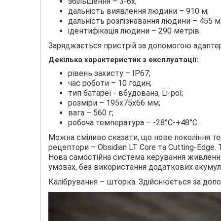
збільшення – 3-6х;
дальність виявлення людини – 910 м;
дальність розпізнавання людини – 455 м
ідентифікація людини – 290 метрів.
Заряджається пристрій за допомогою адаптера
Декілька характеристик з експлуатації:
рівень захисту – IP67;
час роботи – 10 годин;
тип батареї - вбудована, Li-pol;
розміри – 195х75х66 мм;
вага – 560 г;
робоча температура – ​​-28°C-+48°C.
Можна сміливо сказати, що нове покоління т
рецептори – Obsidian LT Core та Cutting-Edge
Нова самостійна система керування живленн
умовах, без використання додаткових акумул
Калібрування – шторка. Здійснюється за допо