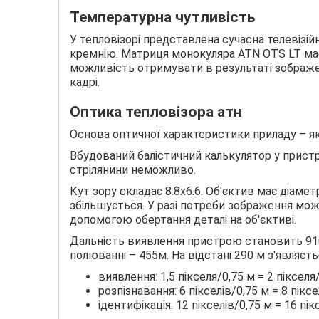
Температурна чутливість
У тепловізорі представлена ​​сучасна телевіз
кремнію. Матриця монокуляра ATN OTS LT має
можливість отримувати в результаті зображе
кадрі.
Оптика тепловізора атн
Основа оптичної характеристики приладу – які
Вбудований балістичний калькулятор у пристро
стрілянини неможливо.
Кут зору складає 8.8х6.6. Об'єктив має діаме
збільшується. У разі потреби зображення мож
допомогою обертання деталі на об'єктиві.
Дальність виявлення пристрою становить 910
полюванні – 455м. На відстані 290 м з'являєт
виявлення: 1,5 пікселя/0,75 м = 2 пікселя
розпізнавання: 6 пікселів/0,75 м = 8 піксе
ідентифікація: 12 пікселів/0,75 м = 16 пік