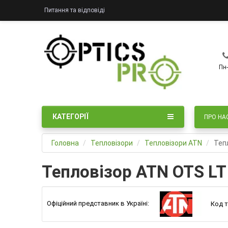
Питання та відповіді
Пн-
КАТЕГОРІЇ
ПРО НА
Головна
Тепловізори
Тепловізори ATN
Теп
Тепловізор ATN OTS LT
Офіційний представник в Україні:
Код т