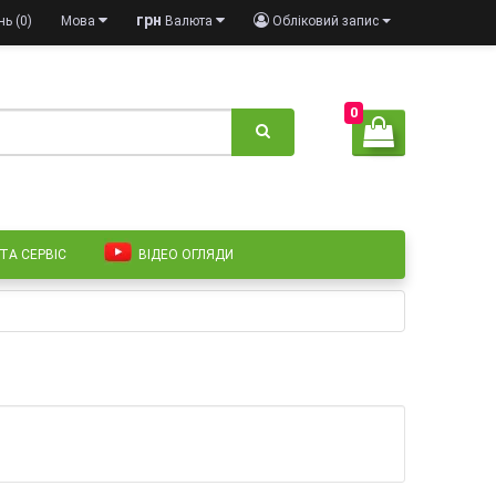
грн
ь (0)
Мова
Валюта
Обліковий запис
0
 ТА СЕРВІС
ВІДЕО ОГЛЯДИ