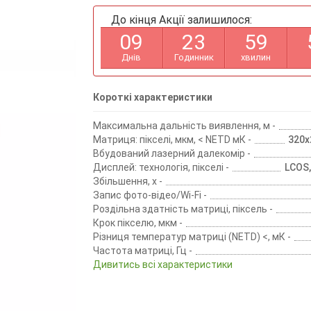
До кінця Акції залишилося:
0
9
2
3
5
9
Днів
Годинник
хвилин
Короткі характеристики
Максимальна дальність виявлення, м -
Матриця: пікселі, мкм, < NETD мК -
320х2
Вбудований лазерний далекомір -
Дисплей: технологія, пікселі -
LCOS,
Збільшення, х -
Запис фото-відео/Wi-Fi -
Роздільна здатність матриці, піксель -
Крок пікселю, мкм -
Різниця температур матриці (NETD) <, мК -
Частота матриці, Гц -
Дивитись всі характеристики