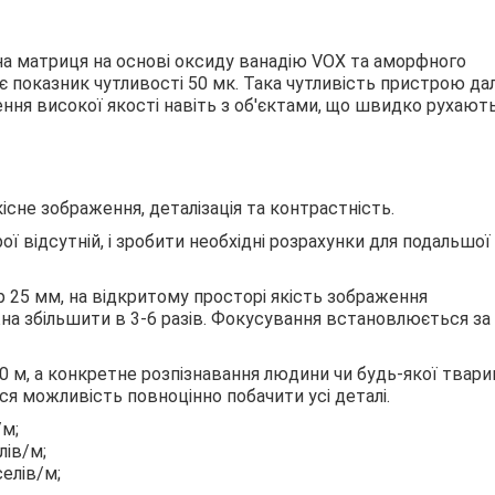
ійна матриця на основі оксиду ванадію VOX та аморфного
 показник чутливості 50 мк. Така чутливість пристрою да
ння високої якості навіть з об'єктами, що швидко рухают
сне зображення, деталізація та контрастність.
ї відсутній, і зробити необхідні розрахунки для подальшої
тр 25 мм, на відкритому просторі якість зображення
на збільшити в 3-6 разів. Фокусування встановлюється за
 м, а конкретне розпізнавання людини чи будь-якої твари
ься можливість повноцінно побачити усі деталі.
/м;
лів/м;
селів/м;