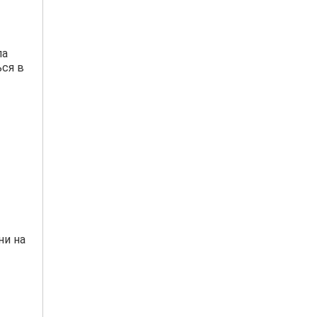
ла
ься в
ни на