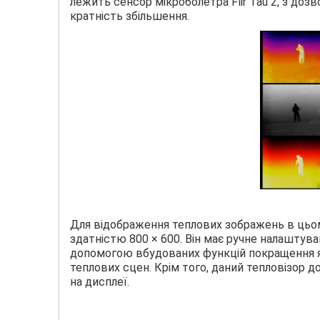
лежить сенсор мікроболетра Flir Tau 2, з доз
кратність збільшення.
Для відображення теплових зображень в цьо
здатністю 800 × 600. Він має ручне налаштува
допомогою вбудованих функцій покращення як
теплових сцен. Крім того, даний тепловізор д
на дисплеї.