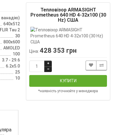
Тепловізор ARMASIGHT
Prometheus 640 HD 4-32x100 (30
 ванадію)
Hz) США
640x512
FLIR Tau 2
30
800x600
AMOLED
428 353 грн
Ціна:
100
3.7 - 29.6
6.2x5.0
25
10
КУПИТИ
*наявність уточнюйте у менеджера
уляра