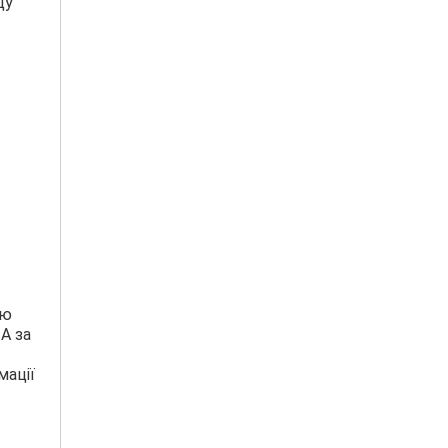
щу
ою
А за
мації