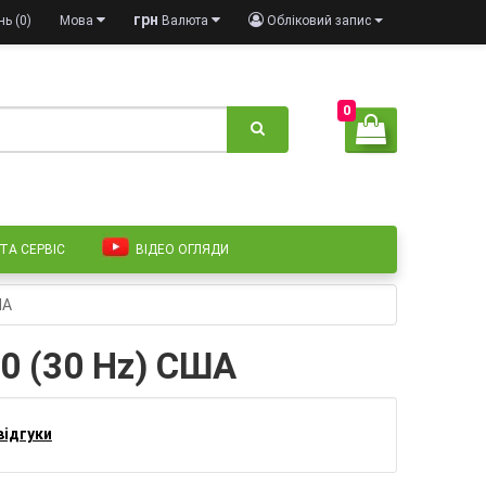
грн
ь (0)
Мова
Валюта
Обліковий запис
0
 ТА СЕРВІС
ВІДЕО ОГЛЯДИ
ША
0 (30 Hz) США
відгуки