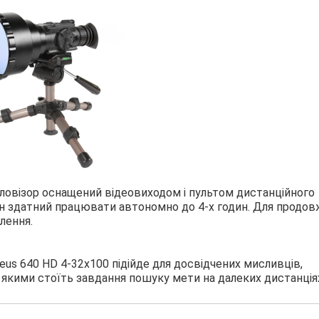
епловізор оснащений відеовиходом і пультом дистанційного
він здатний працювати автономно до 4-х годин. Для продо
лення.
us 640 HD 4-32x100 підійде для досвідчених мисливців,
 якими стоїть завдання пошуку мети на далеких дистанція