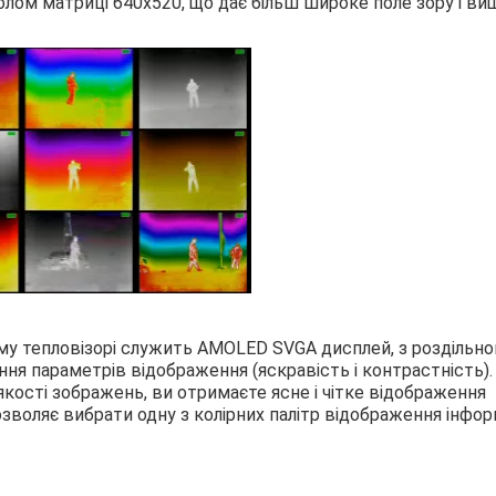
волом матриці 640х520, що дає більш широке поле зору і ви
му тепловізорі служить AMOLED SVGA дисплей, з роздільн
ння параметрів відображення (яскравість і контрастність). 
ості зображень, ви отримаєте ясне і чітке відображення
озволяє вибрати одну з колірних палітр відображення інфор