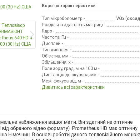
Короткі характеристики
Тип мікроболометр -
VOx (оксид
Роздільна здатність матриці -
Ядро -
Частота, Гц -
Дисплей -
Тип дисплея -
Об'єктив, мм -
Збільшення, х -
Поле зору, град, м на 100 м -
Дистанція до окуляра, мм -
Межі фокуса від, м -
Дивитись всі характеристики
альне наближення вашої мети. Він здатний на оптичне
і від обраного відео формату). Prometheus HD має оптичну
інз Німеччин. В основі роботи даного тепловізійного монок