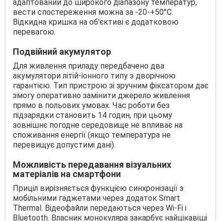
адаптований до широкого діапазону температур,
вести спостереження можна за -20-+50°С.
Відкидна кришка на об'єктиві є додатковою
перевагою.
Подвійний акумулятор
Для живлення приладу передбачено два
акумулятори літій-іонного типу з дворічною
гарантією. Тип пристрою зі зручним фіксатором дає
змогу оперативно замінити джерело живлення
прямо в польових умовах. Час роботи без
підзарядки становить 14 годин, при цьому
зовнішнє погодне середовище не впливає на
споживання енергії (якщо температура не
перевищує допустимі дані).
Можливість передавання візуальних
матеріалів на смартфони
Приціл вирізняється функцією синхронізації з
мобільними гаджетами через додаток Smart
Thermal. Відеофайли передаються через Wi-Fi і
Bluetooth. Власник монокуляра закарбує найцікавіші