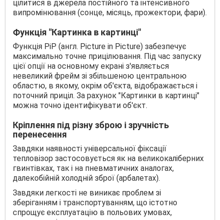
цілитися в джерела постійного та інтенсивного
випромінювання (сонце, місяць, прожектори, фари).
Функція "Картинка в картинці"
Функція PiP (англ. Picture in Picture) забезпечує
максимально точне прицілювання. Під час запуску
цієї опції на основному екрані з'являється
невеликий фрейм зі збільшеною центральною
областю, в якому, окрім об'єкта, відображається і
поточний приціл. За рахунок "Картинки в картинці"
можна точно ідентифікувати об'єкт.
Кріплення під різну зброю і зручність
перенесення
Завдяки наявності універсальної фіксації
тепловізор застосовується як на великокаліберних
гвинтівках, так і на пневматичних аналогах,
далекобійній холодній зброї (арбалетах).
Завдяки легкості не виникає проблем зі
зберіганням і транспортуванням, що істотно
спрощує експлуатацію в польових умовах,