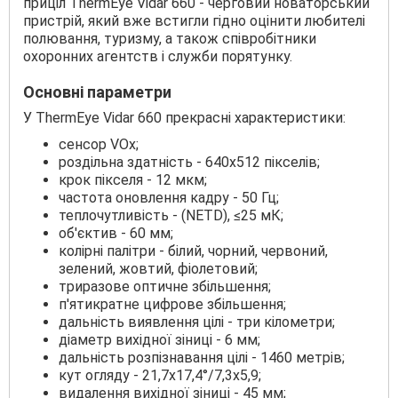
приціл ThermEye Vidar 660 - черговий новаторський
пристрій, який вже встигли гідно оцінити любителі
полювання, туризму, а також співробітники
охоронних агентств і служби порятунку.
Основні параметри
У ThermEye Vidar 660 прекрасні характеристики:
сенсор VOx;
роздільна здатність - 640x512 пікселів;
крок пікселя - 12 мкм;
частота оновлення кадру - 50 Гц;
теплочутливість - (NETD), ≤25 мК;
об'єктив - 60 мм;
колірні палітри - білий, чорний, червоний,
зелений, жовтий, фіолетовий;
триразове оптичне збільшення;
п'ятикратне цифрове збільшення;
дальність виявлення цілі - три кілометри;
діаметр вихідної зіниці - 6 мм;
дальність розпізнавання цілі - 1460 метрів;
кут огляду - 21,7x17,4°/7,3x5,9;
видалення вихідної зіниці - 45 мм;