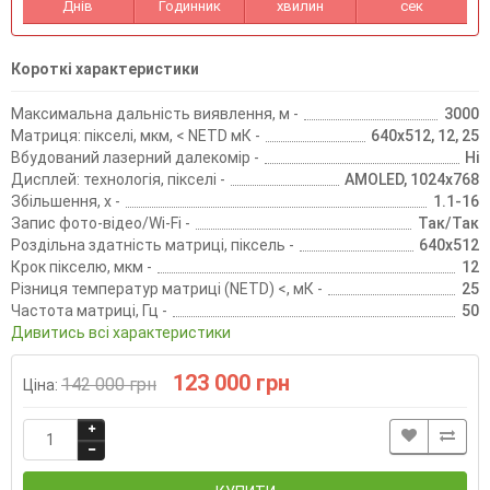
Днів
Годинник
хвилин
сек
Короткі характеристики
Максимальна дальність виявлення, м -
3000
Матриця: пікселі, мкм, < NETD мК -
640x512, 12, 25
Вбудований лазерний далекомір -
Ні
Дисплей: технологія, пікселі -
AMOLED, 1024x768
Збільшення, х -
1.1-16
Запис фото-відео/Wi-Fi -
Так/Так
Роздільна здатність матриці, піксель -
640x512
Крок пікселю, мкм -
12
Різниця температур матриці (NETD) <, мК -
25
Частота матриці, Гц -
50
Дивитись всі характеристики
123 000 грн
142 000 грн
Ціна: