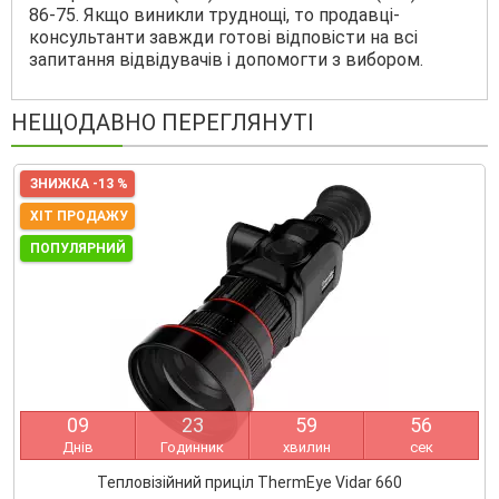
86-75. Якщо виникли труднощі, то продавці-
консультанти завжди готові відповісти на всі
запитання відвідувачів і допомогти з вибором.
НЕЩОДАВНО ПЕРЕГЛЯНУТІ
ЗНИЖКА -13 %
ХІТ ПРОДАЖУ
ПОПУЛЯРНИЙ
0
9
2
3
5
9
5
5
Днів
Годинник
хвилин
сек
Тепловізійний приціл ThermEye Vidar 660