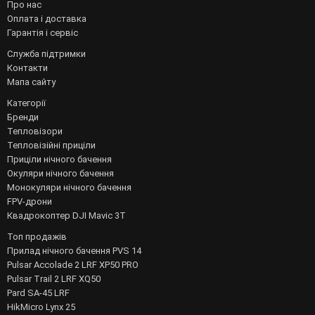
Про нас
Оплата і доставка
Гарантія і сервіс
Служба підтримки
Контакти
Мапа сайту
Категорії
Бренди
Тепловізори
Тепловізійні приціли
Приціли нічного бачення
Окуляри нічного бачення
Монокуляри нічного бачення
FPV-дрони
Квадрокоптер DJI Mavic 3T
Топ продажів
Прилад нічного бачення PVS 14
Pulsar Accolade 2 LRF XP50 PRO
Pulsar Trail 2 LRF XQ50
Pard SA-45 LRF
HikMicro Lynx 25