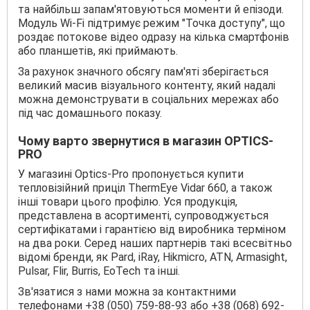
та найбільш запам'ятовуються моменти й епізоди.
Модуль Wi-Fi підтримує режим "Точка доступу", що
роздає потокове відео одразу на кілька смартфонів
або планшетів, які приймають.
За рахунок значного обсягу пам'яті зберігається
великий масив візуального контенту, який надалі
можна демонструвати в соціальних мережах або
під час домашнього показу.
Чому варто звернутися в магазин OPTICS-
PRO
У магазині Optics-Pro пропонується купити
тепловізійний приціл ThermEye Vidar 660, а також
інші товари цього профілю. Уся продукція,
представлена в асортименті, супроводжується
сертифікатами і гарантією від виробника терміном
на два роки. Серед наших партнерів такі всесвітньо
відомі бренди, як Pard, iRay, Hikmicro, ATN, Armasight,
Pulsar, Flir, Burris, EoTech та інші.
Зв'язатися з нами можна за контактними
телефонами +38 (050) 759-88-93 або +38 (068) 692-