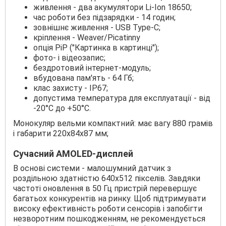
живлення - два акумулятори Li-Ion 18650;
час роботи без підзарядки - 14 годин;
зовнішнє живлення - USB Type-C;
кріплення - Weaver/Picatinny
опція PiP ("Картинка в картинці");
фото- і відеозапис;
бездротовий інтернет-модуль;
вбудована пам'ять - 64 Гб;
клас захисту - IP67;
допустима температура для експлуатації - від
-20°С до +50°С.
Монокуляр вельми компактний: має вагу 880 грамів
і габарити 220x84x87 мм;
Сучасний AMOLED-дисплей
В основі системи - малошумний датчик з
роздільною здатністю 640x512 пікселів. Завдяки
частоті оновлення в 50 Гц пристрій перевершує
багатьох конкурентів на ринку. Щоб підтримувати
високу ефективність роботи сенсорів і запобігти
незворотним пошкодженням, не рекомендується