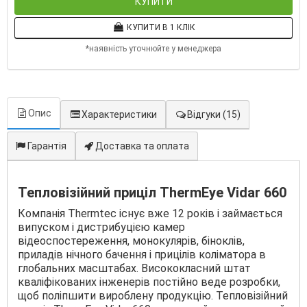
КУПИТИ
КУПИТИ В 1 КЛІК
*наявність уточнюйте у менеджера
Опис
Характеристики
Відгуки
(15)
Гарантія
Доставка та оплата
Тепловізійний приціл ThermEye Vidar 660
Компанія Thermtec існує вже 12 років і займається
випуском і дистрибуцією камер
відеоспостереження, монокулярів, біноклів,
приладів нічного бачення і прицілів коліматора в
глобальних масштабах. Висококласний штат
кваліфікованих інженерів постійно веде розробки,
щоб поліпшити вироблену продукцію. Тепловізійний