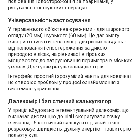
полювання і спостереження за тваринами, у
рятувально-пошукових операціях.
Універсальність застосування
У германієвого об'єктива є режими - для широкого
огляду (20 мм) і вузького (60 мм). Це дає змогу
використовувати тепловізор для різних завдань -
від полювання і спостереження за дикою
природою в лісах, на рівнинах і в гірських
місцевостях до патрулювання периметра в міських
умовах. Доступне регулювання діоптрій.
Інтерфейс простий і зрозумілий навіть для новачка і
не створює проблем у процесі ознайомлення з
системою управління.
Далекомір і балістичний калькулятор
У приціл вбудовано інтелектуальний далекомір, що
визначає дистанцію до цілі і скоригувати точку
влучання, і балістичний калькулятор, який точно
розраховує швидкість, дульну енергію і траєкторію
польоту кулі.