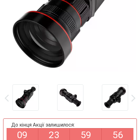
До кінця Акції залишилося:
0
9
2
3
5
9
5
5